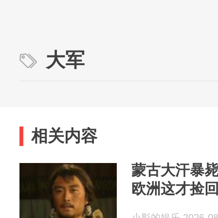
大军
相关内容
蒙古大汗暴
欧洲这才捡
小影的娱乐 2026-08