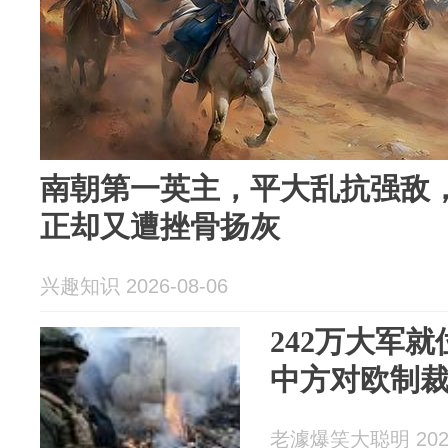
南朝第一英主，平大乱抗强敌
正却又遭挫骨扬灰
兴趣知识 2026-08-06
242万大军
中方对欧制
老澽爆笑大聪明 2026