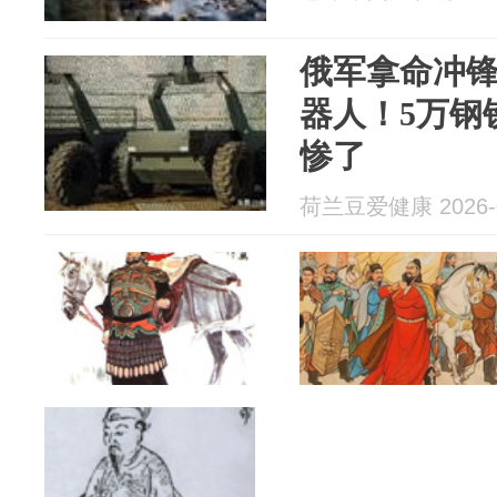
俄军拿命冲
器人！5万钢
惨了
荷兰豆爱健康 2026-0