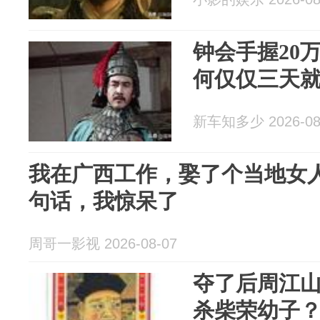
钟会手握20
何仅仅三天
新车知多少 2026-08
我在广西工作，娶了个当地女
句话，我惊呆了
周哥一影视 2026-08-07
夺了后周江
杀柴荣幼子