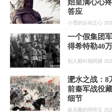
始皇满心心
答应
小雪的运动之心 2026
一个假集团
得希特勒40
别人都叫我阿腈 2026
淝水之战：8
前秦军战役
细节
娱乐圈的哔哔王 2026