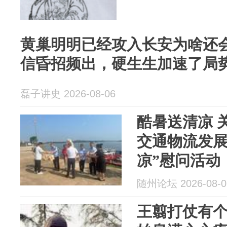
黄巢明明已经攻入长安为啥还
信昏招频出，硬生生加速了局
磊子讲史 2026-08-06
酷暑送清凉 
交通物流发展
凉”慰问活动
随州论坛 2026-08-0
王翦打仗有