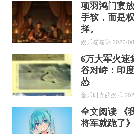
项羽鸿门宴
手软，而是
择。
娱乐喵喵说 2026-08
6万大军火速
谷对峙：印
怂
音乐时光的娱乐 2026
全文阅读 《
将军就跪了