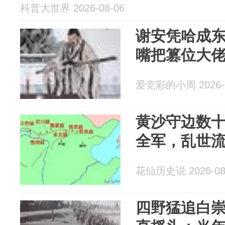
科普大世界 2026-08-06
谢安凭哈成东
嘴把篡位大佬
爱竞彩的小周 2026-0
黄沙守边数
全军，乱世
花仙历史说 2026-08
四野猛追白