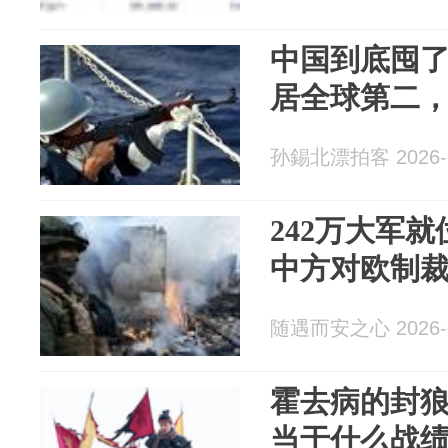
中国到底囤
居全球第二
孙錫北漂拍客 2026-0
242万大军
中方对欧制
随遇而安之心 2026-0
霍去病的封
当于什么战