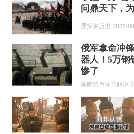
问鼎天下，
墨策讲历史 2026-08
俄军拿命冲
器人！5万钢
惨了
陈腕特色体育解说 202