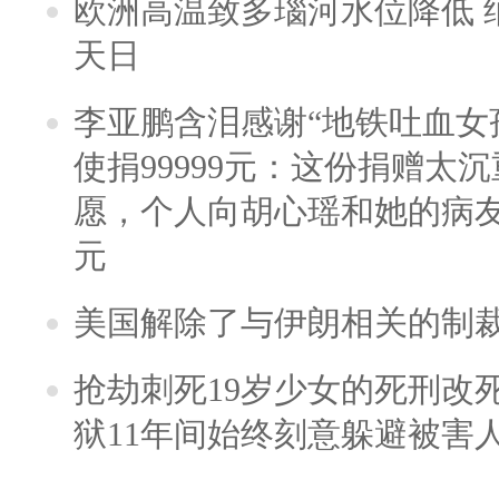
欧洲高温致多瑙河水位降低 
天日
李亚鹏含泪感谢“地铁吐血女
使捐99999元：这份捐赠太
愿，个人向胡心瑶和她的病友之
元
美国解除了与伊朗相关的制
抢劫刺死19岁少女的死刑改
狱11年间始终刻意躲避被害