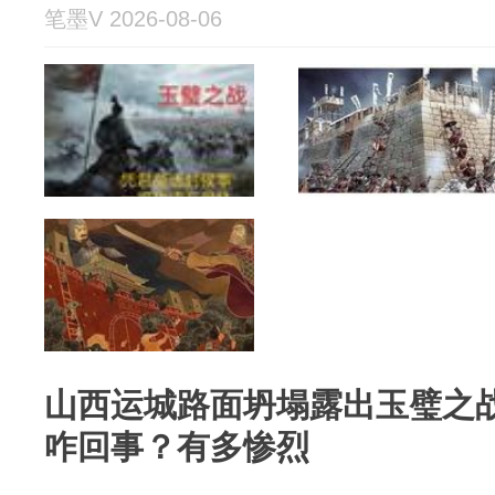
笔墨V 2026-08-06
山西运城路面坍塌露出玉璧之
咋回事？有多惨烈