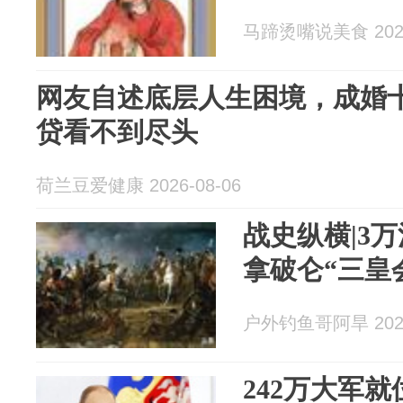
马蹄烫嘴说美食 2026
网友自述底层人生困境，成婚
贷看不到尽头
荷兰豆爱健康 2026-08-06
战史纵横|3
拿破仑“三皇
户外钓鱼哥阿旱 2026
242万大军