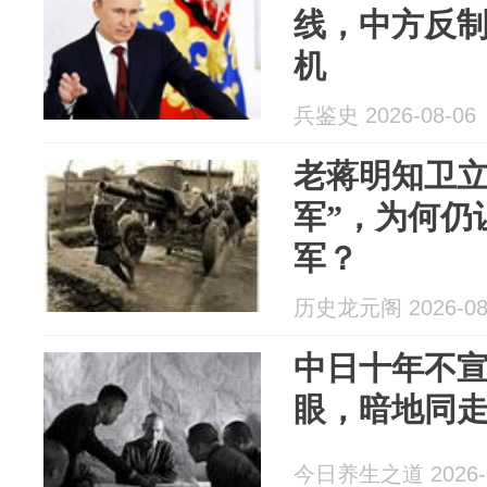
线，中方反
机
兵鉴史 2026-08-06
老蒋明知卫立
军”，为何仍
军？
历史龙元阁 2026-08
中日十年不
眼，暗地同
今日养生之道 2026-0