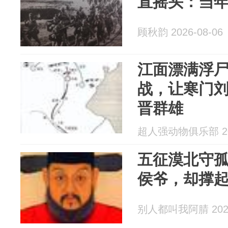
直摇头：当
顾秋韵 2026-08-06
江面漂满浮
战，让寒门
晋群雄
超人强动物俱乐部 202
五征漠北守
侯爷，却撑
别人都叫我阿腈 2026