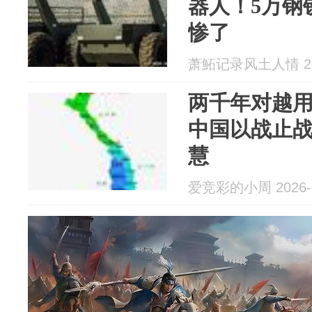
器人！5万钢
惨了
萧鮖记录风土人情 202
两千年对越
中国以战止
慧
爱竞彩的小周 2026-0