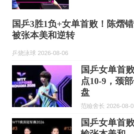
国乒3胜1负+女单首败！陈熠
被张本美和逆转
乒烧泳球 2026-08-06
国乒女单首
点10-9，
盘
范瞼舍长 2026-08-0
国乒女单首败
输张本美和