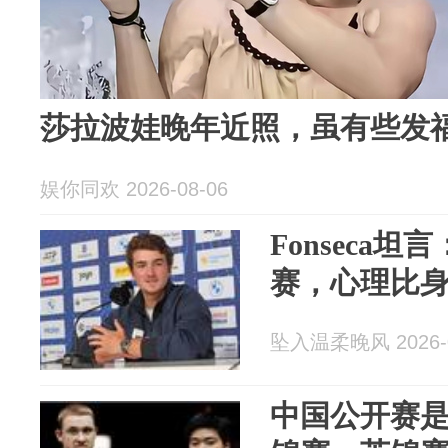
莎拉波娃晚年近照，虽有些发
娱你同欢 2026-08-06
Fonseca坦
赛，心理比
坠入温柔晚风 2026-0
中国公开赛