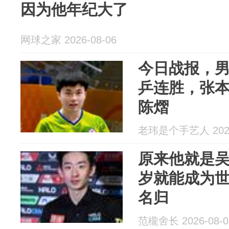
因为他年纪大了
网球之家 2026-08-06
今日战报，
乒连胜，张本
陈熠
老玮是个手艺人 2026
原来他就是吴
岁就能成为
名归
范櫳舍长 2026-08-0