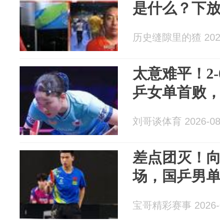
是什么？下
历史缝隙里的猹 2026
太意难平！2
乒女单首败
刘哥谈体育 2026-08
差点团灭！
场，国乒男
宝哥精彩赛事 2026-0