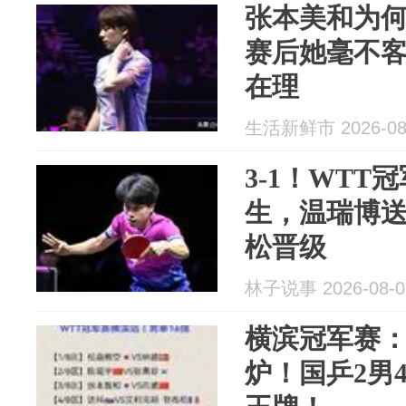
张本美和为何能
赛后她毫不
在理
生活新鲜市 2026-08
3-1！WTT
生，温瑞博
松晋级
林子说事 2026-08-0
横滨冠军赛：
炉！国乒2男