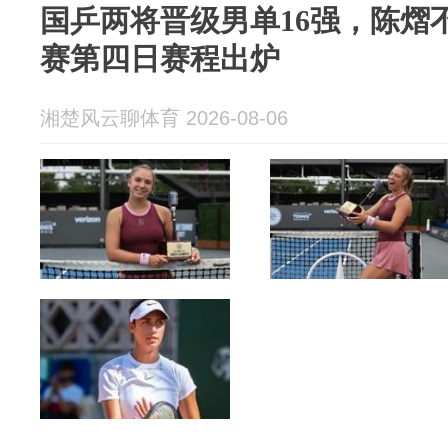
国乒两将晋级男单16强，陈熠
赛第四日赛程出炉
湘楚风云聊体育 2026-08-06