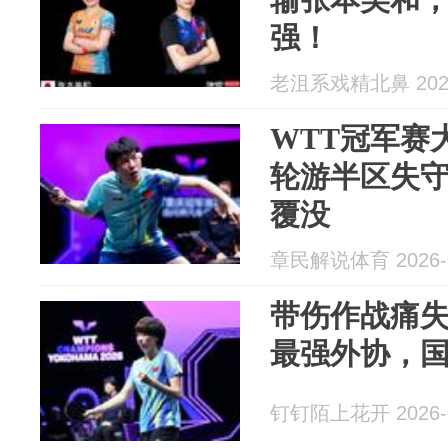
强！
老沮系戏精北鼻 2026
WTT冠军赛
轮游半区失
覆没
章民解说体育 2026-0
带伤作战痛失
最强外协，
钉钉陌上花开 2026-0