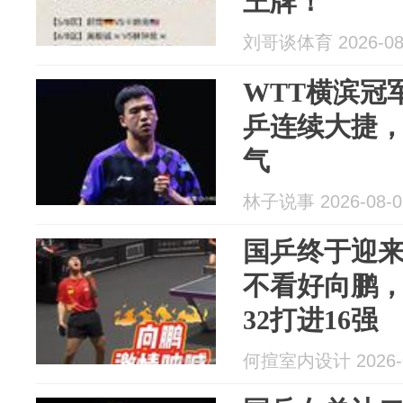
王牌！
刘哥谈体育 2026-08
WTT横滨冠军
乒连续大捷
气
林子说事 2026-08-0
国乒终于迎
不看好向鹏
32打进16强
何揎室内设计 2026-0