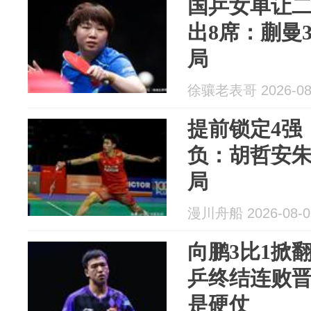
国乒女单让二
出8席：蒯曼3
局
徐骧老表哥 2026-08
提前锁定4强
负：胡哲安朱轩
局
漫川舟船 2026-08-0
向鹏3比1掀
乒终结连败
是硬仗