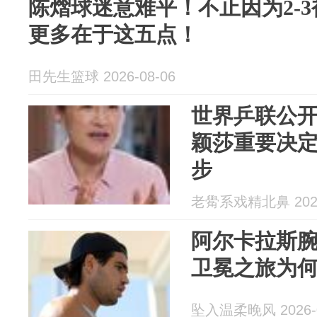
陈熠球迷意难平！不止因为2‑
更多在于这五点！
田先生篮球 2026-08-06
世界乒联公
颖莎重要决
步
老觷系戏精北鼻 2026
阿尔卡拉斯
卫冕之旅为
坠入温柔晚风 2026-0