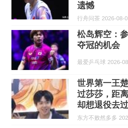
遗憾
行舟问茶 2026-08-0
松岛辉空：
夺冠的机会
最爱乒乓球 2026-08
世界第一王
过莎莎，距
却想退役去
东方不败然多多 2026