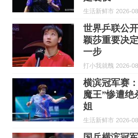
生活新鲜市 2026-08
世界乒联公
颖莎重要决
一步
打小我就醜 2026-08
横滨冠军赛：
魔王”惨遭绝杀
姐
生活新鲜市 2026-08
国乒横滨冠