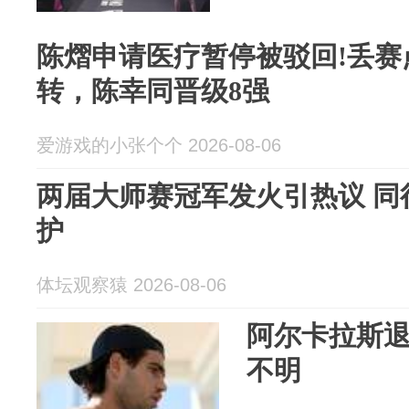
陈熠申请医疗暂停被驳回!丢赛
转，陈幸同晋级8强
爱游戏的小张个个 2026-08-06
两届大师赛冠军发火引热议 同
护
体坛观察猿 2026-08-06
阿尔卡拉斯
不明