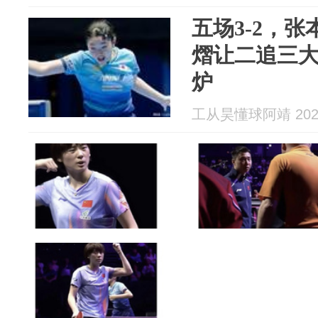
五场3-2，
熠让二追三
炉
工从昊懂球阿靖 2026