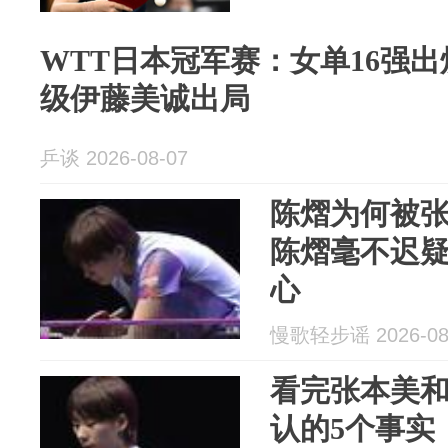
WTT日本冠军赛：女单16强
级伊藤美诚出局
乒谈 2026-08-07
陈熠为何被
陈熠毫不迟
心
慢歌轻步谣 2026-08
看完张本美和
认的5个事实