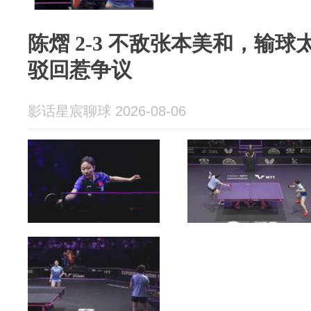
陈熠 2‑3 不敌张本美和，输
驳回惹争议
影话星宸聊球 2026-08-06