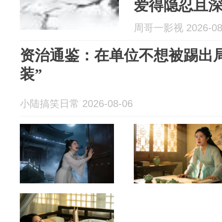
爱得隐忍且
周哥一影视 2026-08
资治通鉴：在单位不想被踢出局
装”
小陆搞笑日常 2026-08-06