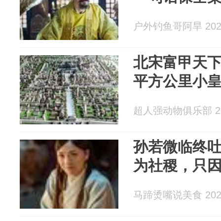
户外钓鱼哥阿旱 2026
北宋富甲天下
平方公里小
超人强动物俱乐部 202
孙若微临终
为社稷，只
马蹄烫嘴说美食 2026