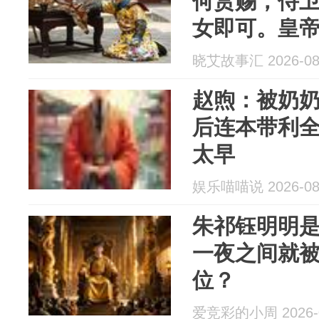
何赏赐，侍
女即可。皇
了个让人意
晓艾故事汇 2026-08
赵煦：被奶
后连本带利
太早
娱乐喵喵说 2026-08
朱祁钰明明
一夜之间就
位？
爱竞彩的小周 2026-0