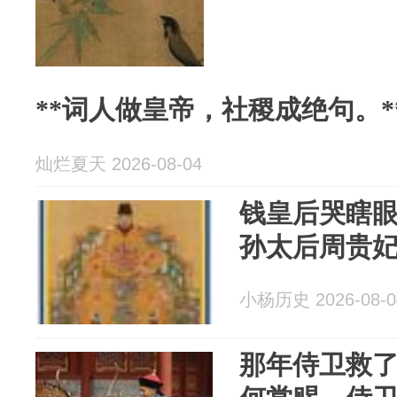
**词人做皇帝，社稷成绝句。*
灿烂夏天 2026-08-04
钱皇后哭瞎
孙太后周贵
小杨历史 2026-08-0
那年侍卫救