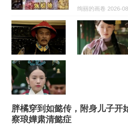
绚丽的画卷 2026-08
胖橘穿到如懿传，附身儿子开
察琅嬅肃清懿症