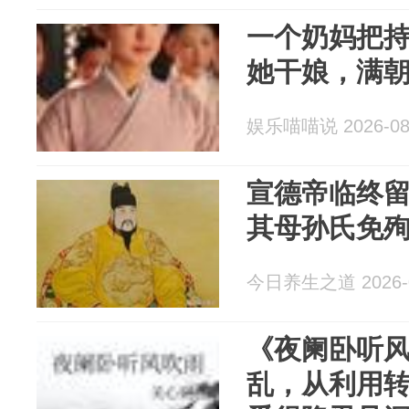
一个奶妈把
她干娘，满
娱乐喵喵说 2026-08
宣德帝临终
其母孙氏免
今日养生之道 2026-0
《夜阑卧听风
乱，从利用