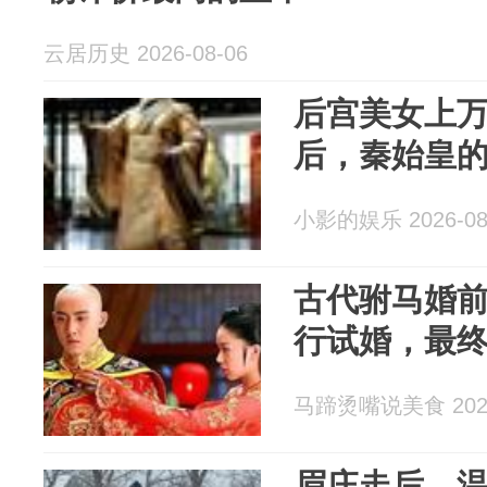
云居历史 2026-08-06
后宫美女上
后，秦始皇
小影的娱乐 2026-08
古代驸马婚
行试婚，最
马蹄烫嘴说美食 2026
眉庄走后，