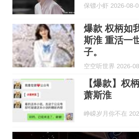
保镖小虾 2026-08-0
爆款 权柄如
斯淮 重活一
子。
空空听世界 2026-08
【爆款】权柄
萧斯淮
峥嵘岁月你不在 2026