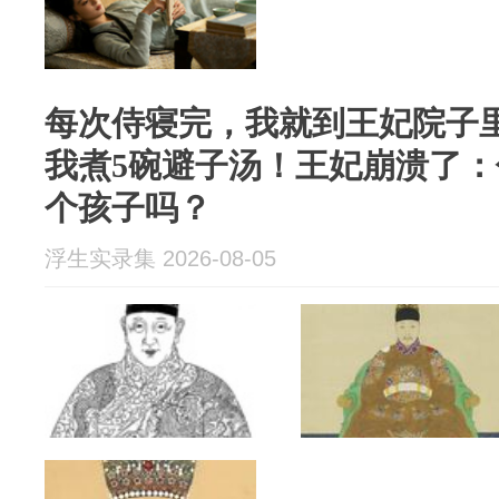
每次侍寝完，我就到王妃院子
我煮5碗避子汤！王妃崩溃了
个孩子吗？
浮生实录集 2026-08-05