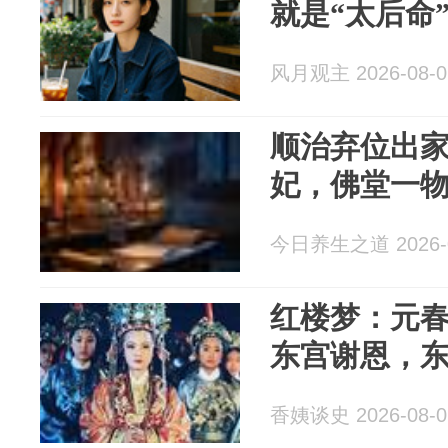
就是“太后命
风月观主 2026-08-0
顺治弃位出
妃，佛堂一
今日养生之道 2026-0
红楼梦：元
东宫谢恩，
香姨谈史 2026-08-0