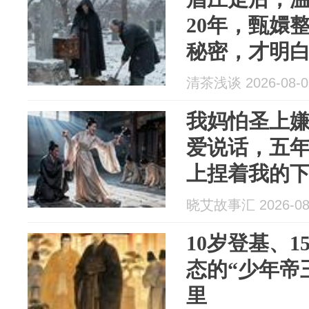
20年，甄嬛
秘密，才明
是眉庄最后
清茶浅谈 2026-08-0
我妈怕圣上
爱说话，五
上捏着我的
你寡言，朕
晓艾故事汇 2026-08
10岁登基、
态的“少年帝
里