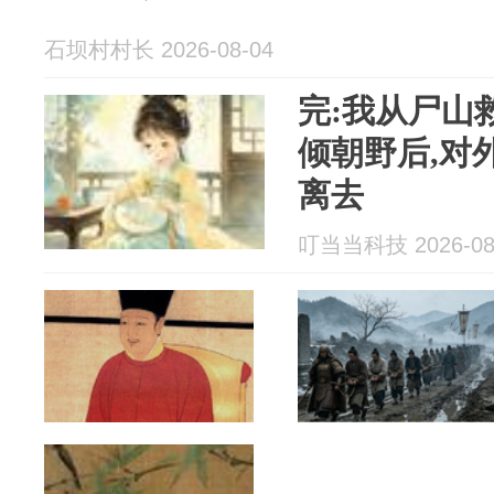
石坝村村长 2026-08-04
完:我从尸山
倾朝野后,对
离去
叮当当科技 2026-08