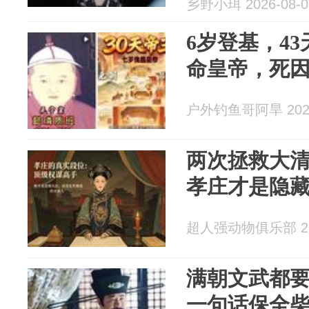
乡野小珥 2026-08-0
6岁登基，4
命皇帝，死
户外钓鱼哥阿旱 2026
两次拯救大
孝庄才是隐
超人强动物俱乐部 202
满朝文武都
一句话保全