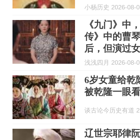
小杨历史 2026-08-0
《九门》中
传》中的曹
后，但演过
浅浅四月 2026-08-0
6岁女童给乾
被乾隆一眼看
谈古论今历史有道 202
辽世宗耶律