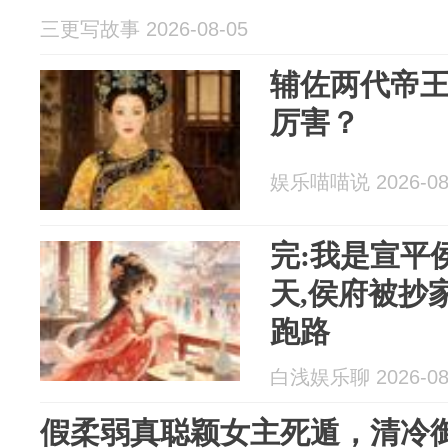
三更写故事 2026-08-05
辅佐两代帝
厉害？
娱乐喵喵说 2026-08
完:我是宣平
天,侯府被抄
跑路
白浅娱乐聊 2026-08
假柔弱真聪颖女主死遁，清冷