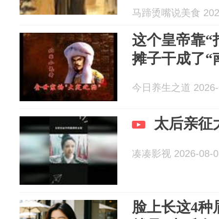
马蹄烫嘴说美食 2026
这个皇帝靠“
摊子干成了“
今日养生之道 2026-0
太后亲征
凑凑影视 2026-08-0
脸上长这4种