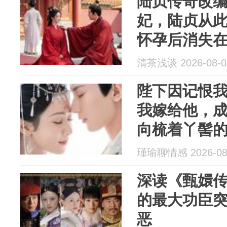
陆贞传奇改
妃，陆贞从
怀孕后消失
自己错得有
清茶浅谈 2026-08-0
陛下因记恨
我嫁给他，
向梳着丫髻
家嫡出小姐
瑾瑜聊情感 2026-08
深读《甄嬛传
的最大功臣
恶