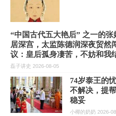
“中国古代五大艳后” 之一的张
居深宫，太监陈德润深夜贸然
议：皇后孤身凄苦，不妨和我
磊子讲史 2026-08-05
74岁泰王的
不解决，提
稳妥
小椰的奶奶 2026-08