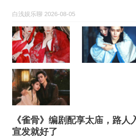
白浅娱乐聊 2026-08-05
《雀骨》编剧配享太庙，路人
宣发就好了