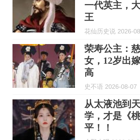
一代英主，
王
花仙历史说 2026-08
荣寿公主：
女，12岁出
高
史不语 2026-08-07
从太液池到天
学，才是《
平！！