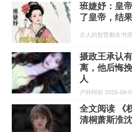
班婕妤：皇
了皇帝，结
古人的智慧都在书里 20
摄政王承认
离，他后悔
人
户外阿崭 2026-08-0
全文阅读 《
清桐萧斯淮