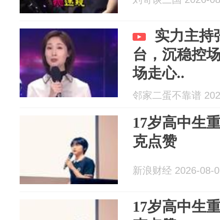
实力主持
台，沉稳控
场走心..
邻家二蛋不靠谱 2026
17岁高中生
克点赞
新浪财经 2026-08-0
17岁高中生