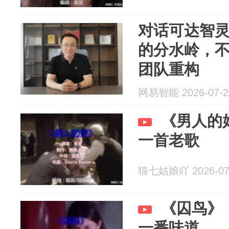
对话可达智灵张
的分水岭，
团队重构
网易智能 2026-07-2
《男人的
一首老歌
猫七姑娘吖 2026-07
《囚鸟》
一番味道