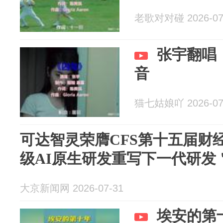
老歌对对碰 2026-07
张宇翻唱
音
猫七姑娘吖 2026-07
可达智灵荣膺CFS第十五届财
级AI原生研发重写下一代研发
大京新闻网 2026-07-31
埃安的第