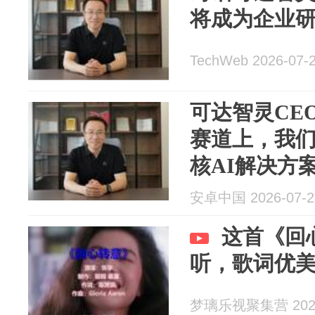
将成为企业研
TechWeb 2026-07-
可达智灵CE
赛道上，我
核AI解决方
安卓中国 2026-07-2
这首《回
听，歌词优
梦璃乐视聚集营 2026