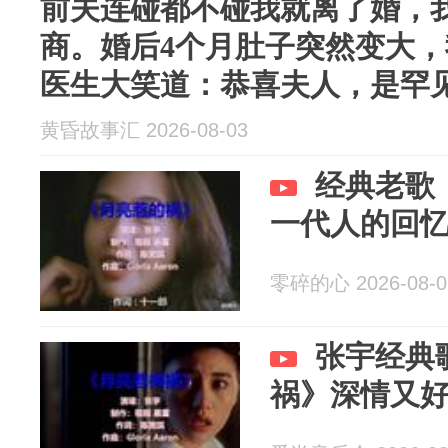
前夫连碰都不碰我就离了婚，
商。婚后4个月肚子突然变大
医生大笑道：恭喜夫人，是罕
黄昏故事汇 2026-08-03
经典老歌
一代人的回
零碎的心 2026-08-0
张宇经典
祸》深情又