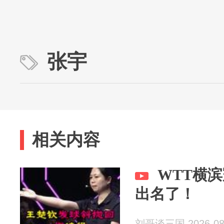
张宇
相关内容
WTT横
出名了！
刘哥谈三国 2026-08