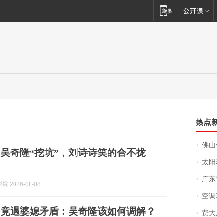
热点
佛山一中学
吴奇隆“挖坑”，刘诗诗笑的合不拢
太阳
广东雷州
 2026-08-08
空调
诗竟遇婆媳矛盾：吴奇隆该如何调解？
费大厨