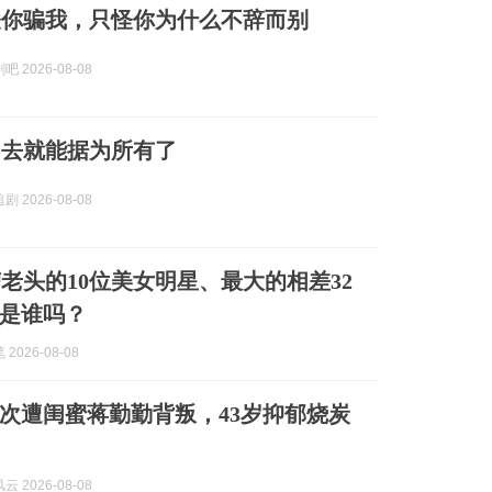
怪你骗我，只怪你为什么不辞而别
 2026-08-08
出去就能据为所有了
 2026-08-08
老头的10位美女明星、最大的相差32
是谁吗？
2026-08-08
次遭闺蜜蒋勤勤背叛，43岁抑郁烧炭
 2026-08-08