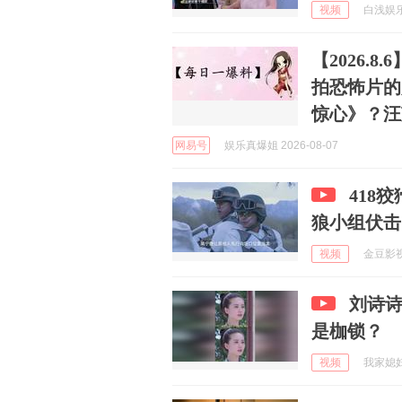
视频
白浅娱乐聊
【2026.
拍恐怖片的
惊心》？汪
网易号
娱乐真爆姐 2026-08-07
418
狼小组伏击
视频
金豆影视剧
刘诗
是枷锁？
视频
我家媳妇的