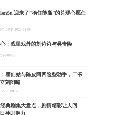
llenSu 迎来了”稳住能赢”的兑现心愿任
大队长 2026-08-08
惊心：戏里戏外的刘诗诗与吴奇隆
026-08-08
门：霍仙姑与陈皮阿四险些动手，二爷
立刻闭嘴
2026-08-07
5年经典剧集大盘点，剧情精彩让人回
日神剧魅力