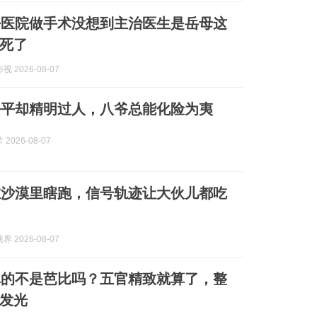
去医院做手术没想到主治医生是岳母这
死了
 2026-08-07
平平却精明过人，八爷总能化险为夷
2026-08-07
在沙漠里瞎跑，信号轨迹让大伙儿都吃
 2026-08-07
真的不是芭比吗？五官精致就算了，整
发光