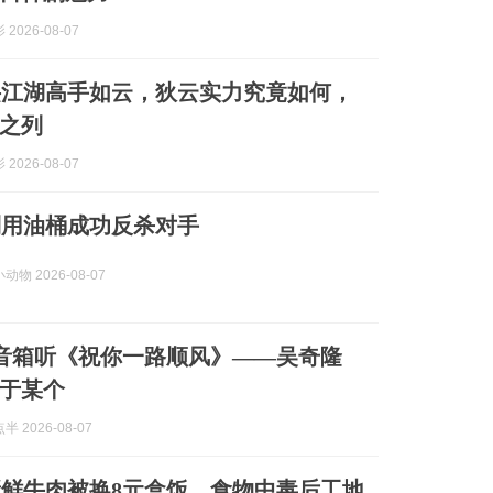
2026-08-07
诀江湖高手如云，狄云实力究竟如何，
之列
2026-08-07
利用油桶成功反杀对手
物 2026-08-07
fi音箱听《祝你一路顺风》——吴奇隆
于某个
 2026-08-07
鲜牛肉被换8元盒饭，食物中毒后工地