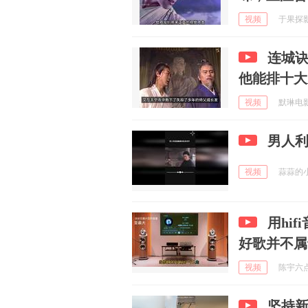
视频
于果探影 
连城
他能排十大
视频
默琳电影 
男人
视频
蒜蒜的小动
用hi
好歌并不属
视频
陈宇六点半
坚持新