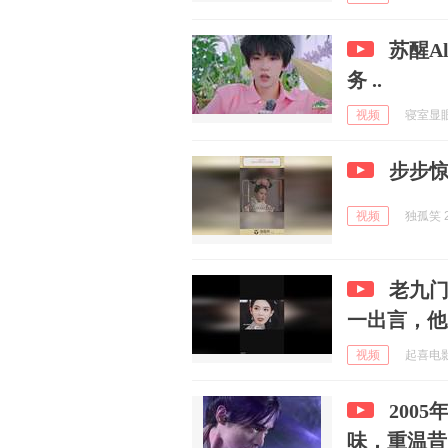
苏醒A
务 ..
视频
寝室显眼包
步步
视频
独孤笑 2
老九
一出言，他
视频
起喜电影 
200
味，重温昔