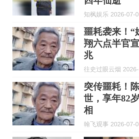
四年仙逝
知枫娱乐 2026-07-0
噩耗袭来！“
翔六点半官
兆
往史过眼云烟 2026-0
突传噩耗！陈
世，享年82
相
翰飞观事 2026-07-0