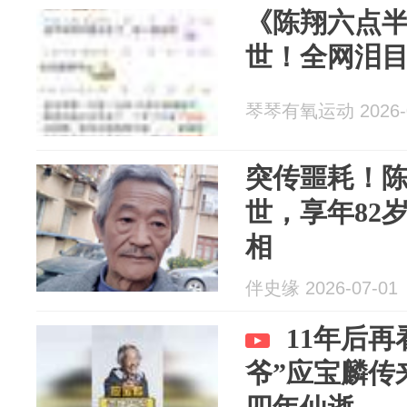
《陈翔六点半
世！全网泪
琴琴有氧运动 2026-0
突传噩耗！陈
世，享年82
相
伴史缘 2026-07-01
11年后
爷”应宝麟传