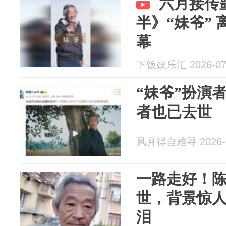
六月接传
半》“妹爷”
幕
下饭娱乐汇 2026-07
“妹爷”扮演
者也已去世
风月得自难寻 2026-0
一路走好！陈
世，背景惊
泪