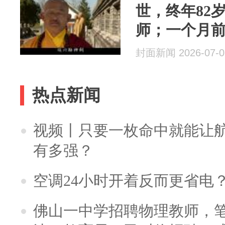
世，终年82
师；一个月前
离世
封面新闻 2026-07-0
热点新闻
视频丨只要一枚命中就能让航母
有多强？
空调24小时开着反而更省电
佛山一中学招聘物理教师，笔