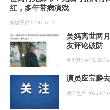
红，多年带病演戏
听栀子说 2026-07-01
吴妈离世两
友评论破防
夸大其词的说 2026-0
演员应宝麟
浙江之声 2026-07-0