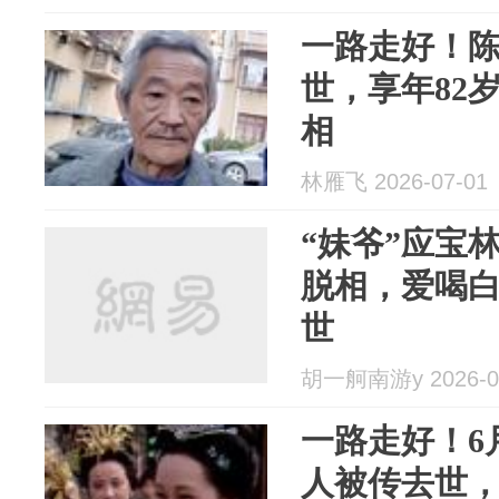
一路走好！陈
世，享年82
相
林雁飞 2026-07-01
“妹爷”应宝
脱相，爱喝
世
胡一舸南游y 2026-0
一路走好！6
人被传去世