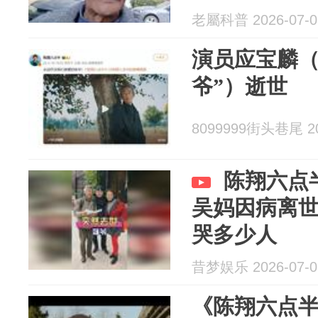
老屬科普 2026-07-0
演员应宝麟（
爷”）逝世
8099999街头巷尾 20
陈翔六点
吴妈因病离
哭多少人
昔梦娱乐 2026-07-0
《陈翔六点半