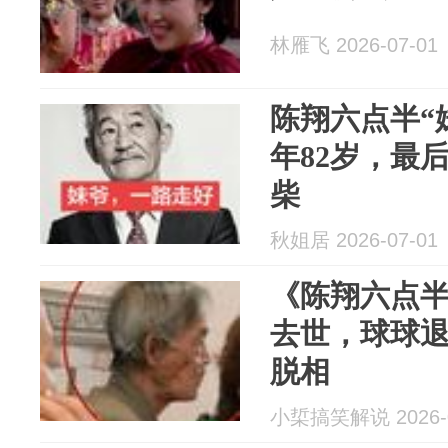
林雁飞 2026-07-01
陈翔六点半“
年82岁，最
柴
秋姐居 2026-07-01
《陈翔六点
去世，球球
脱相
小梊搞笑解说 2026-0