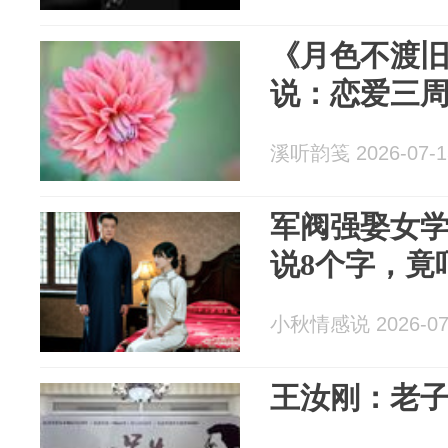
《月色不渡
说：恋爱三
溪听韵笺 2026-07-1
军阀强娶女
说8个字，竟
小秋情感说 2026-07
王汝刚：老