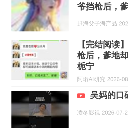
爷挡枪后，
赶海父子海产品 2026
【完结阅读
枪后，爹地却
栀宁
阿珩AI研究 2026-08
吴妈的口
凌冬影视 2026-07-2