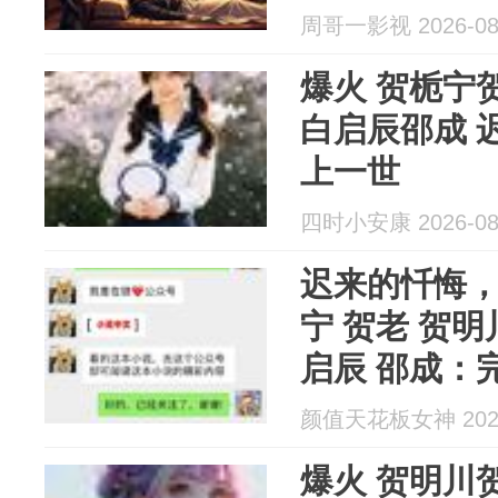
周哥一影视 2026-08
爆火 贺栀宁
白启辰邵成 迟来的忏悔，救不了
上一世
四时小安康 2026-08
迟来的忏悔，
宁 贺老 贺明
启辰 邵成：
颜值天花板女神 2026
爆火 贺明川