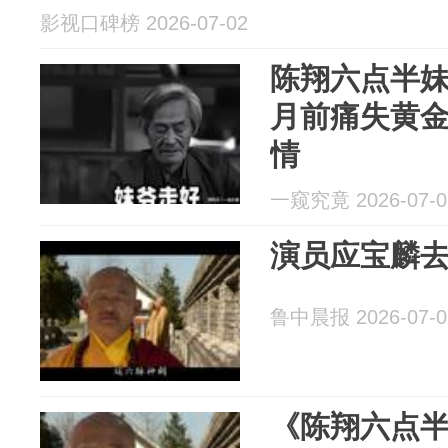
影视口碑榜 2026-07-02
陈翔六点半
月前痛失黄
情
一窥究竟 2026-07-0
演员应宝麟
鲁中晨报 2026-07-0
《陈翔六点半