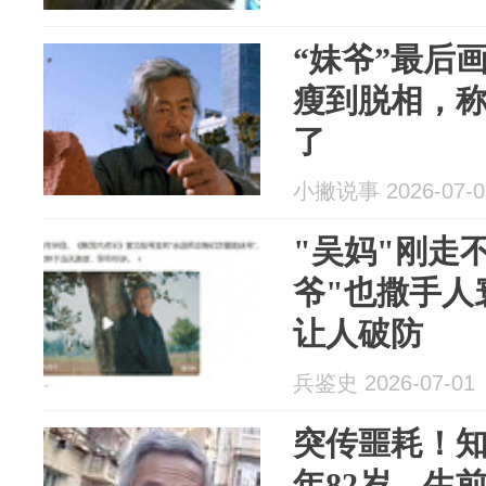
“妹爷”最后
瘦到脱相，
了
小撇说事 2026-07-0
"吴妈"刚走
爷"也撒手人
让人破防
兵鉴史 2026-07-01
突传噩耗！
年82岁，生