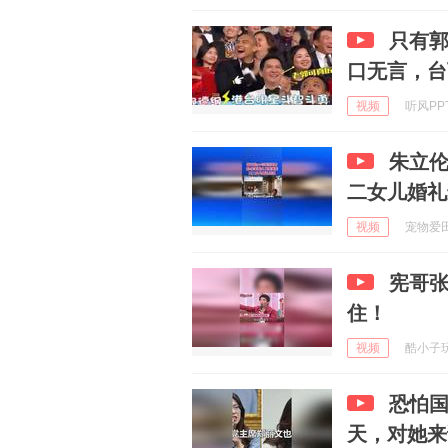
只有
口无言，台
视频
听风PPT 
朱立伦
二女儿婚礼
视频
宠物爱田地
宪哥
住！
视频
酷小子玩体
恐怕
天，对她来