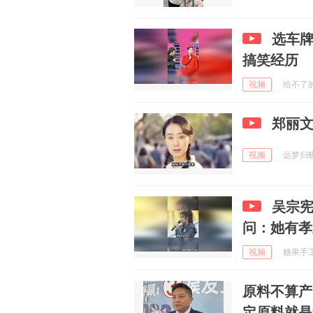
选车
搞笑经历
视频
给不了的温
郑丽
视频
远梦归晓r
吴宗
问：她有孝
视频
糖果手工看
原料不算产
定原料就是