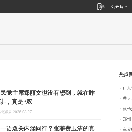
热点
广东雷州
国民党主席郑丽文也没有想到，就在昨
费大厨
讲，真是“双
被传交付严重超
娱君 2026-08-07
郑州一汉堡店
宪一语双关内涵同行？张菲费玉清的真
享界