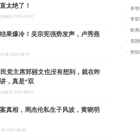
直太绝了！
多地
疯狂 2026-08-07
李亚鹏含泪感谢“
欧洲
结果爆冷！吴宗宪强势发声，卢秀燕
美国
抢劫刺死
享 2026-08-07
国民党主席郑丽文也没有想到，就在昨
讲，真是“双
娱乐 2026-08-07
输案真相，周杰伦私生子风波，黄晓明
 2026-08-06