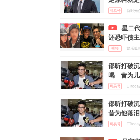
网易号
新时光点滴
星二
还恐吓债主
视频
娱乐呱呱哒
邵昕打破沉
喝 昔为儿
网易号
ETtoda
邵昕打破沉
昔为他落泪
网易号
ETtoda