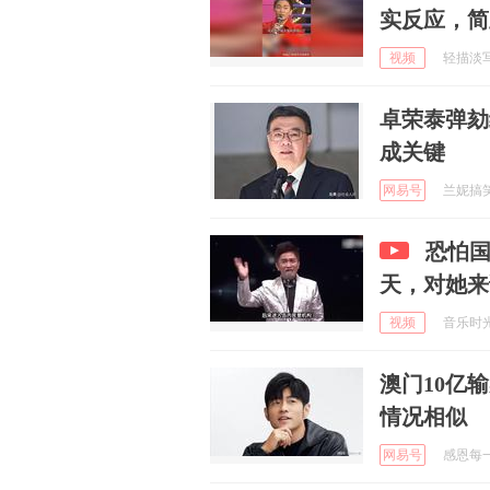
实反应，简
视频
轻描淡写述
卓荣泰弹劾
成关键
网易号
兰妮搞笑分
恐怕
天，对她来
视频
音乐时光的
澳门10亿
情况相似
网易号
感恩每一刻