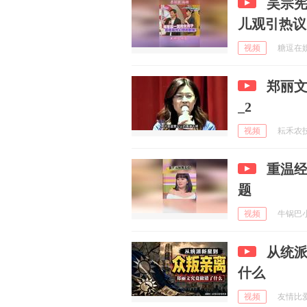
吴宗
儿观引热议
视频
糖逗在娱乐
郑丽
_2
视频
耘禾农技社
重温
题
视频
牛锅巴小钒
从统
什么
视频
友情比爱情