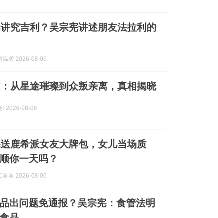
牌讲究吉利？吴宗宪讲述朋友法拉利的
柔 2026-08-06
文：从星途璀璨到众叛亲离，真相揭晓
 2026-08-06
宪送鹿希派女友大牌包，女儿当场质
顺你一天吗？
看 2026-08-06
品出问题免通报？吴宗宪：食管法明
食品