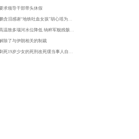
要求领导干部带头休假
地铁吐血女孩”胡心瑶为嫣然天使捐99999元：这份捐赠太沉重，尊重其捐赠意愿，个人向胡心瑶和她的病友之家各捐赠99999元
高温致多瑙河水位降低 纳粹军舰残骸重见天日
解除了与伊朗相关的制裁
19岁少女的死刑改死缓当事人自述：出狱11年间始终刻意躲避被害人家属