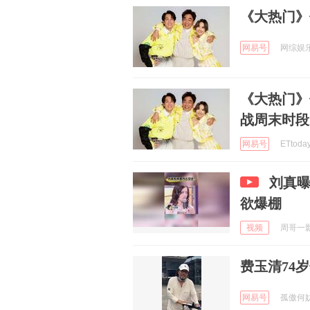
《大热门》
网易号
网综娱乐 
《大热门》
战周末时段
网易号
ETtoda
刘真
欲爆棚
视频
周哥一影视
费玉清74
网易号
孤傲何妨初