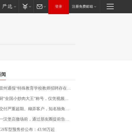
登录
注册免费邮箱
新闻
通报“特殊教育学校教师招聘存在违规行为”：已启动问责程序 副校长被停职
“全国小炒肉大王”称号，仅凭视频评出？中国烹饪协会回应
期、糊弄客户，知名独角兽车企创始人回应：都没证据，将依法采取措施，“本人长期与美国交管局保持沟通，对方表示肯定”
撤场前，通过朋友圈提前告知逐一退费，有顾客仅剩1元也全被退回，分文不少；顾客：言而有信，让人感动
G9车型预售价公布：43.98万起