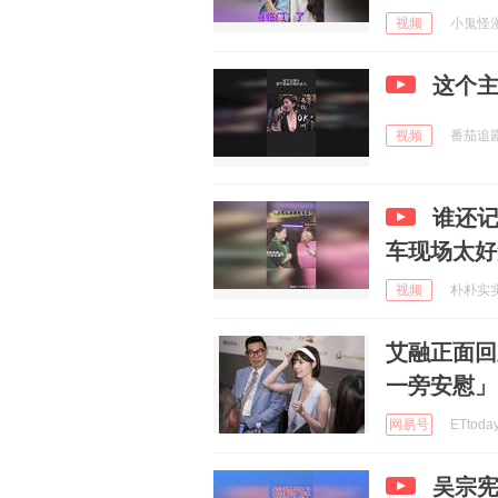
视频
小鬼怪漫说
这个
视频
番茄追剧君
谁还
车现场太好
视频
朴朴实实的
艾融正面回
一旁安慰」
网易号
ETtoda
吴宗