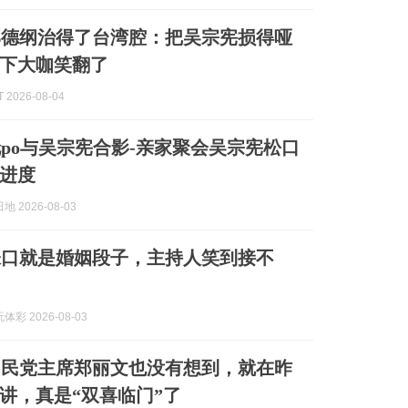
郭德纲治得了台湾腔：把吴宗宪损得哑
下大咖笑翻了
2026-08-04
po与吴宗宪合影-亲家聚会吴宗宪松口
进度
 2026-08-03
张口就是婚姻段子，主持人笑到接不
彩 2026-08-03
国民党主席郑丽文也没有想到，就在昨
讲，真是“双喜临门”了