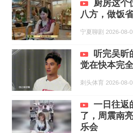
厨房这个
八方，做饭
宁夏聊剧 2026-08-0
听完吴昕
觉在快本完
刺头体育 2026-08-0
一日往返
了，周震南
乐会