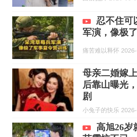
忍不住可
军演，像极
痛苦难以释怀 2026-0
母亲二婚嫁
后靠山曝光
剧
小兔子的快乐 2026-0
高旭26