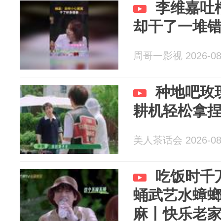
李维嘉吐
却干了一堆
周哥一影视 2026-08
种地吧玫
耕机轻松拿
美人茶话会 2026-08
吃饭时千
蛹武艺水蟑
麻丨快乐老