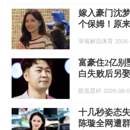
嫁入豪门沈梦
个保姆！原
草莓解说体育 2026-0
富豪住2亿别
白失败后另娶
眼底星碎 2026-08-0
十几秒姿态
陈璇全网遭