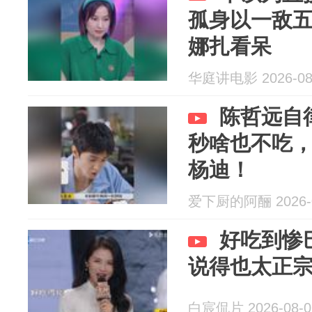
孤身以一敌
娜扎看呆
华庭讲电影 2026-08
陈哲远自
秒啥也不吃
杨迪！
爱下厨的阿酾 2026-0
好吃到惨
说得也太正
白宸侃片 2026-08-0