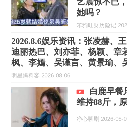
艺震惊不已
她吗？
笨狗旺财历险记 2026
2026.8.6娱乐资讯：张凌赫
迪丽热巴、刘亦菲、杨颖、章
枫、李嫣、吴谨言、黄景瑜、
明星爆料客 2026-08-06
白鹿早餐
维持88斤，
净心聊剧 2026-08-0