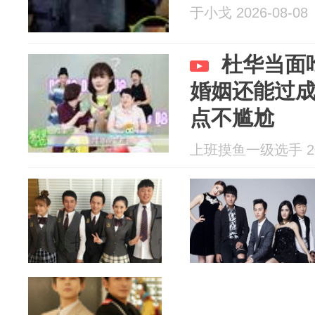
于小戈 2026-08-08
杜华当面
婚姻还能过
点不尴尬
上班摸鱼一级选手 202