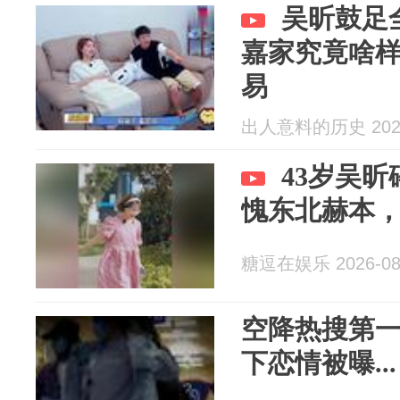
吴昕鼓足
嘉家究竟啥
易
出人意料的历史 2026
43岁吴
愧东北赫本
糖逗在娱乐 2026-08
空降热搜第一
下恋情被曝...