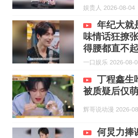
娱贵人 2026-08-04
年纪大就
味情话狂撩
得腰都直不
一口娱乐 2026-08-0
丁程鑫生
被质疑后仅
辉哥说动漫 2026-08
何炅力捧