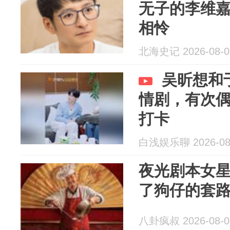
无子的李维
相怜
北海史记 2026-08-0
吴昕想和
情剧，有次
打卡
白浅娱乐聊 2026-08
夜光剧本女
了狗仔的套
八卦疯叔 2026-08-0