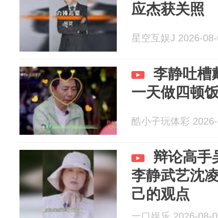
应杰获关照
星空互娱J 2026-08-
李静吐槽
一天做四顿
酷小子玩体彩 2026-0
辩论高手
李静武艺沈
己的观点
一口娱乐 2026-08-0