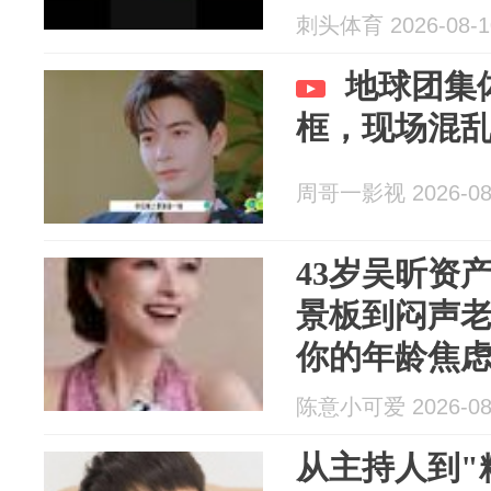
刺头体育 2026-08-1
地球团集
框，现场混
周哥一影视 2026-08
43岁吴昕资
景板到闷声
你的年龄焦
陈意小可爱 2026-08
从主持人到"