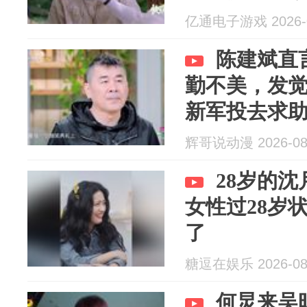
亿通电子游戏 2026-0
陈建斌直
勤不美，发
新军投去求
辉哥说动漫 2026-08
28岁的
女性过28岁
了
糖逗在娱乐 2026-08
何炅来吴