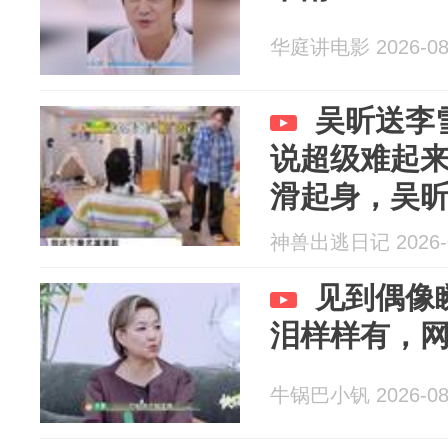
华庭讲电影 2026-08
吴昕送李
说超级难起
滑起身，吴
神兽出逃日记 2026-0
见到偶像
泪样样有，
牛锅巴小钒 2026-08