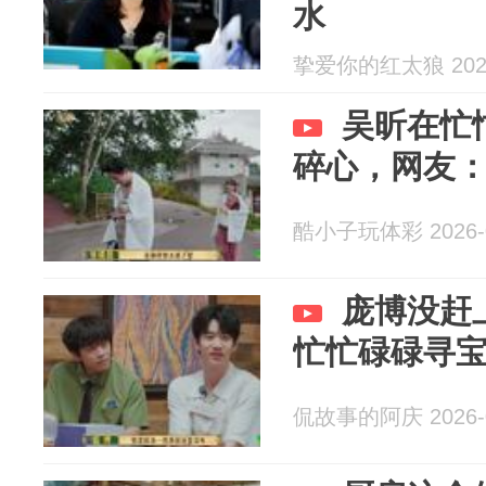
水
挚爱你的红太狼 2026
吴昕在忙
碎心，网友
酷小子玩体彩 2026-0
庞博没赶
忙忙碌碌寻
侃故事的阿庆 2026-0