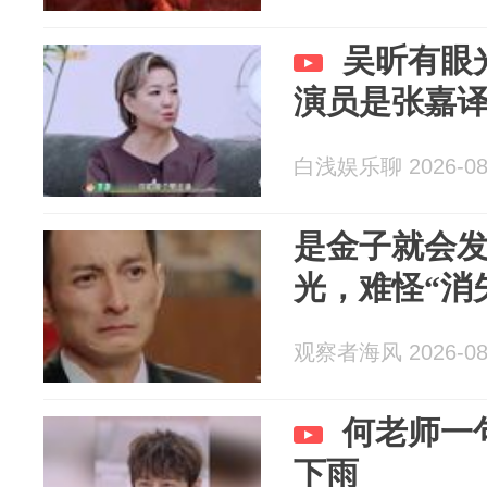
吴昕有眼
演员是张嘉
白浅娱乐聊 2026-08
是金子就会
光，难怪“消
观察者海风 2026-08
何老师一
下雨