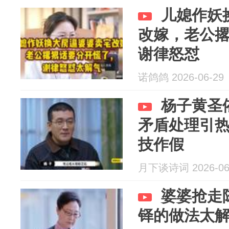
儿媳作妖
改嫁，老公
谢律怒怼
诺鸽鸽 2026-06-29
杨子黄圣
矛盾处理引
技作假
月下谈诗词 2026-06
婆婆抢走
铎的做法太