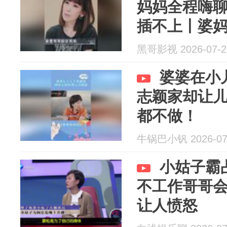
妈妈全程嗨
插不上丨婆
黑哥影视 2026-07-2
婆婆在小
志颖家却让儿
都不做！
牛锅巴小钒 2026-07
小姑子霸
不工作哥哥
让人愤怒