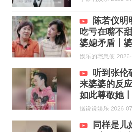
陈若仪明
吃亏在嘴不
婆媳矛盾丨
娱乐的宅急便 2026-0
听到张伦
来婆婆的反
如此尊敬她
据说说娱乐 2026-07
同样是儿