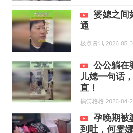
婆媳之间
通
极点资讯 2026-05-0
公公躺在
儿媳一句话
直！
搞笑格格 2026-04-2
孕晚期被
到吐，何雯