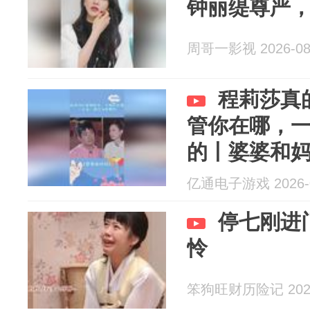
钟丽缇尊严
周哥一影视 2026-08
程莉莎真
管你在哪，
的丨婆婆和
亿通电子游戏 2026-0
停七刚进
怜
笨狗旺财历险记 2026