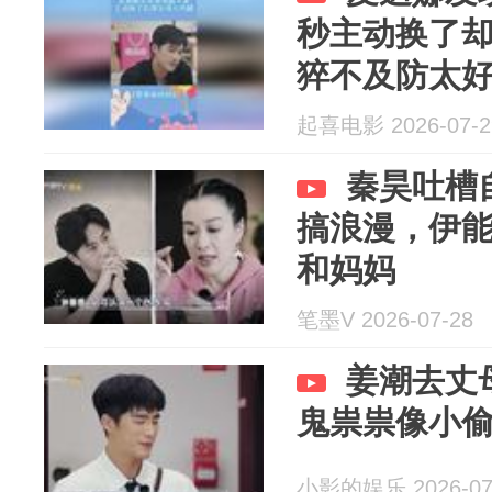
秒主动换了
猝不及防太
起喜电影 2026-07-2
秦昊吐槽
搞浪漫，伊
和妈妈
笔墨V 2026-07-28
姜潮去丈
鬼祟祟像小
小影的娱乐 2026-07