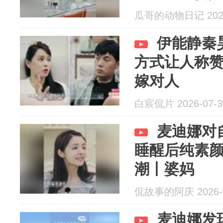
瓜哥的动物日记 2026
伊能静秦
方式让人称
嫁对人
白宸侃片 2026-07-3
麦迪娜对
睡醒后纯素
潮丨婆妈
侃故事的阿庆 2026-0
麦迪娜发