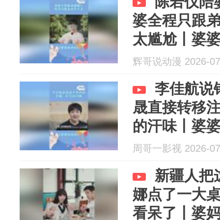
陈若仪陪
婆全程只跟
太尴尬丨婆
辉哥说动漫 2026-07
李佳航说
晟直接转移
的汗味丨婆
周哥一影视 2026-07
新疆人把
娜点了一大
看呆了丨婆