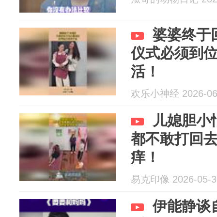
婆婆终于
仪式必须到
活！
欢乐小神经 2026-06
儿媳胆小
都不敢打回
痒！
易克印像 2026-05-3
伊能静谈