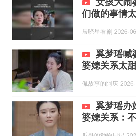
女孩大闹
们做的事情
辰晓星看剧 2026-06
奚梦瑶喊
婆媳关系太
侃故事的阿庆 2026-0
奚梦瑶办
婆媳关系：
瓜哥的动物日记 2026