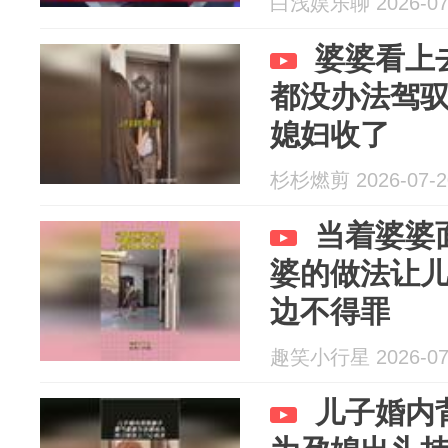
白浅娱乐聊 2026-07
婆婆看上
都没办法驾
媳妇收了
杉杉燃剪 2026-07-2
当着婆婆
婆的做法让
边不得罪
趣笑小行星 2026-07
儿子婚内