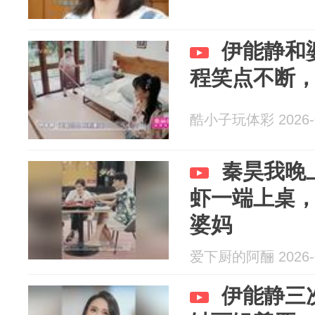
伊能静和
程笑点不断
酷小子玩体彩 2026-0
秦昊我晚
虾一端上桌
婆妈
爱下厨的阿酾 2026-0
伊能静三