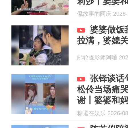
莉莎丨婆婆
侃故事的阿庆 2026-0
婆婆做饭
拉满，婆媳
邮轮摄影师阿嗵 2026
张铎谈话
松伶当场痛
谢丨婆婆和
糖逗在娱乐 2026-08