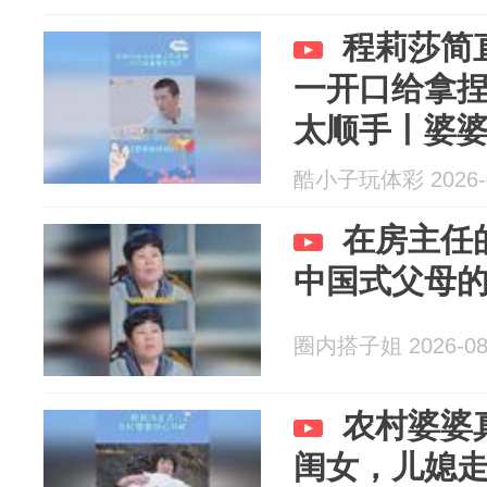
程莉莎简
一开口给拿
太顺手丨婆
酷小子玩体彩 2026-0
在房主任
中国式父母
圈内搭子姐 2026-08
农村婆婆
闺女，儿媳