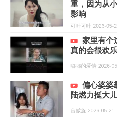
重，因为从
影响
可叶可叶 2026-05-2
家里有个
真的会很欢
嘟嘟的爱情 2026-05
偏心婆婆
陆燃力挺大
曾傲旋 2026-05-21