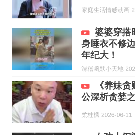
家庭生活情感动画 202
婆婆穿搭
身睡衣不修
年纪大！
滑稽幽默小天地 2026
《养妹贪
公深析贪婪
柔桂枫 2026-06-11