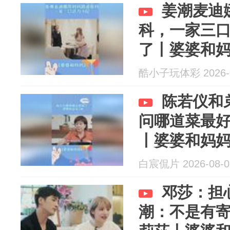
姜潮麦迪
科，一家三
了丨婆婆和
酷小子玩体彩 2026-0
陈若仪和
问哪道菜最
丨婆婆和妈
白宸侃片 2026-08-0
邓莎：担
潮：不是有