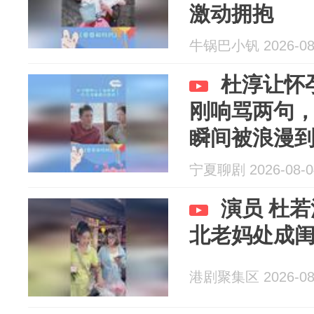
激动拥抱
牛锅巴小钒 2026-08
杜淳让怀
刚响骂两句
瞬间被浪漫
宁夏聊剧 2026-08-0
演员 杜
北老妈处成闺
港剧聚集区 2026-08