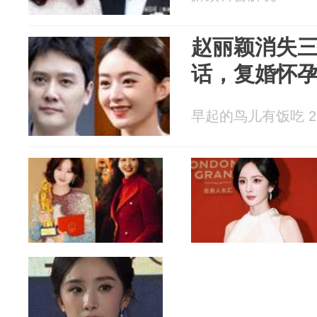
赵丽颖消失
话，复婚怀
早起的鸟儿有饭吃 202