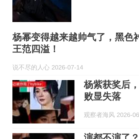
杨幂变得越来越帅气了，黑色
王范四溢！
说不尽的人心 2026-07-14
杨紫获奖后
败显失落
观察者海风 2026-06
演都不演了？