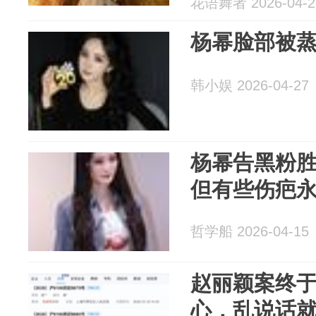
花语舞者 2026-04-2
杨幂脸部被
韩小娱 2026-04-27
杨幂告黑粉
但有些伤疤
哲学船 2026-04-15
赵丽颖案终
心，乱说话