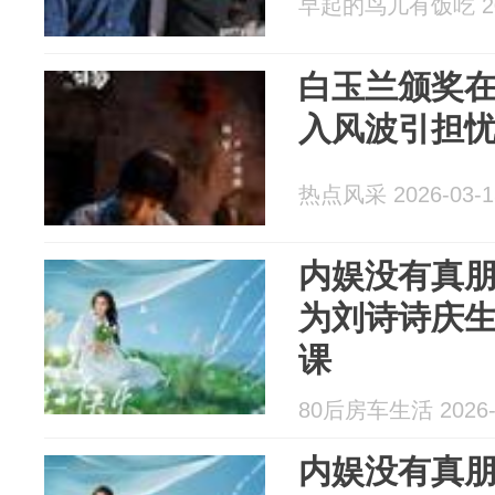
早起的鸟儿有饭吃 202
白玉兰颁奖
入风波引担
热点风采 2026-03-1
内娱没有真朋
为刘诗诗庆
课
80后房车生活 2026-
内娱没有真朋