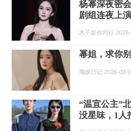
杨幂深夜密
剧组连夜上演
木子娱你同行 2026-0
幂姐，求你
飛娱日记 2026-03-2
“温宜公主”
没星味，1人