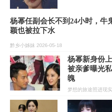
杨幂任副会长不到24小时，牛
颖也被拉下水
黔乡小姊妹 2026-05-18
杨幂新身份上
被亲爹曝光
魄
梦想的旅途照进现实 20