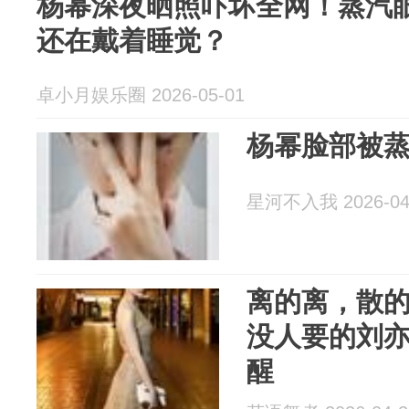
杨幂深夜晒照吓坏全网！蒸汽
还在戴着睡觉？
卓小月娱乐圈 2026-05-01
杨幂脸部被
星河不入我 2026-04
离的离，散的
没人要的刘
醒