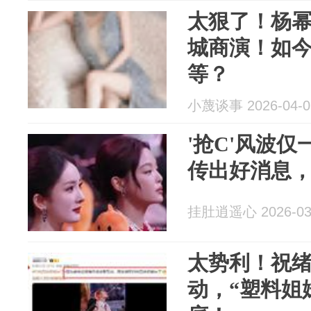
太狠了！杨
城商演！如
等？
小蔑谈事 2026-04-0
'抢C'风波
传出好消息
挂肚逍遥心 2026-03
太势利！祝
动，“塑料姐