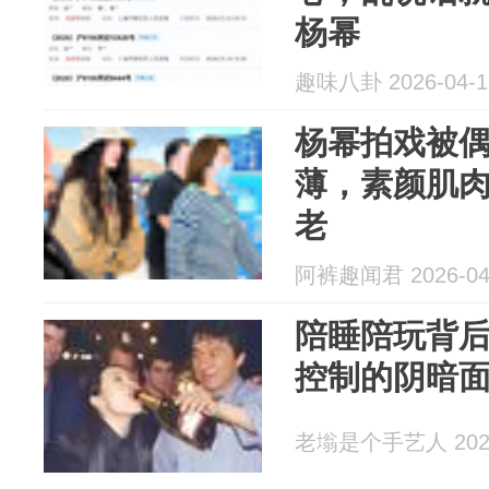
杨幂
趣味八卦 2026-04-1
杨幂拍戏被
薄，素颜肌
老
阿裤趣闻君 2026-04
陪睡陪玩背
控制的阴暗
老塕是个手艺人 2026