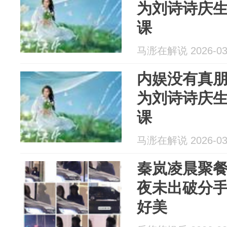
为刘诗诗庆
课
马浵在解说 2026-03
内娱没有真朋
为刘诗诗庆
课
马浵在解说 2026-03
秦岚凌晨聚
夜未出破分
好美