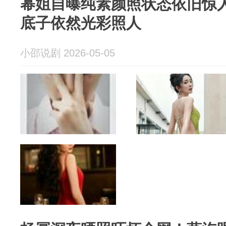
幂姐自曝纯素颜照状态依旧惊人
底子依然光彩照人
小邵说剧 2026-05-05