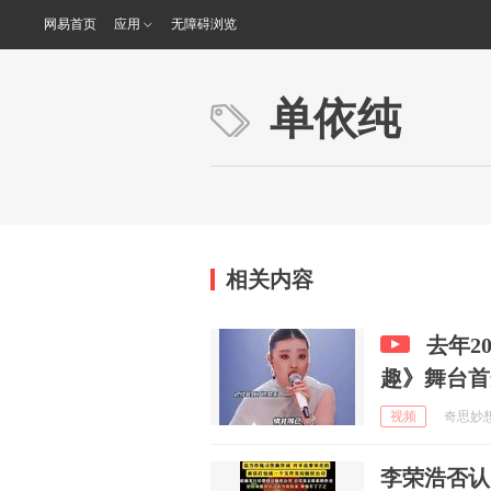
网易首页
应用
无障碍浏览
单依纯
相关内容
去年2
趣》舞台首
视频
奇思妙想生
李荣浩否认