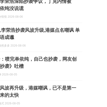
李荣浩深陷抄袭争议，丁克内情被
依纯没说谎
怪 2026-08-06
,李荣浩抄袭风波升级,港媒点名嘲讽 单
语成谶
多多 2026-08-06
浩：喷完单依纯，自己也抄袭，网友创
抄袭》吐槽
2026-08-05
风波再升级，港媒嘲讽，已不是第一
来的太快
 2026-08-05