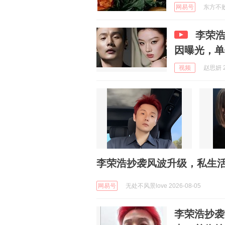
网易号
东方不败然
李荣
因曝光，单
视频
赵思妍 2
李荣浩抄袭风波升级，私生
网易号
无处不风景love 2026-08-05
李荣浩抄袭