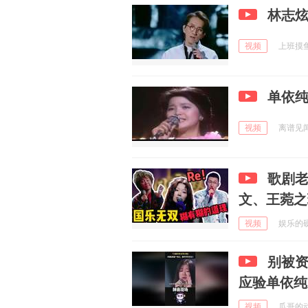
林志
视频
上班摸鱼一
单依
视频
离谱见闻收
歌剧
文、王菀之
视频
娱乐的硬糖
别被资
应验单依纯
视频
瓜哥的动物