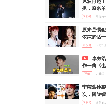
风波再起！
扒，原来单
网易号
动物奇奇怪
原来是惯犯
依纯的话一
网易号
东方不败然
李荣
作一曲《也
视频
叫我词神 
李荣浩抄袭
次，回旋镖
网易号
幽棠的趣式