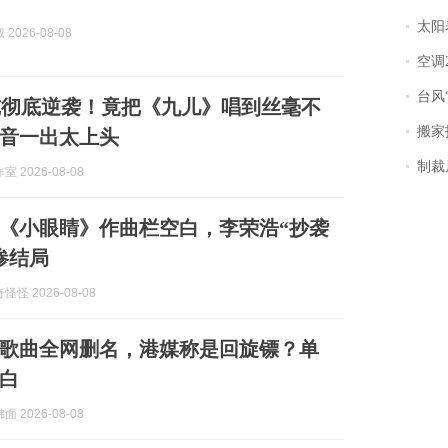
太阳
2026-08-08
空调
台风“
纯彻底逆袭！竟把《九儿》唱到丝毫不
搬家报
音一出太上头
制裁
 2026-08-08
《小眼睛》作曲栏空白，李荣浩“抄袭
惨结局
怪 2026-08-08
歌曲全网删名，港媒称是回旋镖？单
白
 2026-08-08