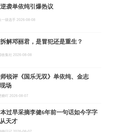
炫逆袭单依纯引爆热议
级选手 2026-08-08
纯拆解邓丽君，是冒犯还是重生？
集社 2026-08-08
老师锐评《国乐无双》单依纯、金志
现场
吖 2026-08-07
本过早采摘李健6年前一句话如今字字
从天才
日记 2026-08-07