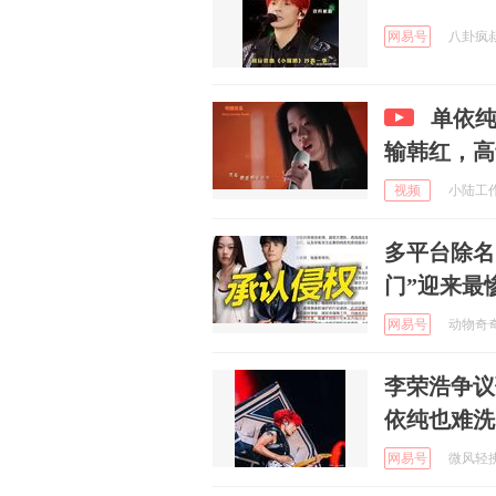
网易号
八卦疯叔 
单依
输韩红，高
视频
小陆工作室
多平台除名
门”迎来最
网易号
动物奇奇怪
李荣浩争议
依纯也难洗
网易号
微风轻拂面