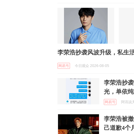
李荣浩抄袭风波升级，私生
网易号
今日观众 2026-08-05
李荣浩抄袭
光，单依纯
网易号
阿讯说天下
李荣浩被撤
己道歉4个