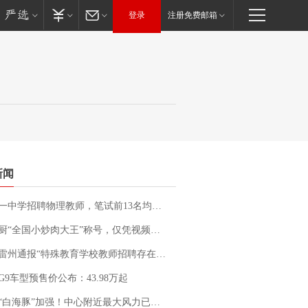
登录
注册免费邮箱
新闻
招聘物理教师，笔试前13名均遭淘汰？教育局：已叫停招聘，成立调查组全面核查
“全国小炒肉大王”称号，仅凭视频评出？中国烹饪协会回应
通报“特殊教育学校教师招聘存在违规行为”：已启动问责程序 副校长被停职
G9车型预售价公布：43.98万起
白海豚”加强！中心附近最大风力已达15级 最新研判