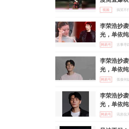
视频
搞笑不打烊
李荣浩抄袭
光，单依纯
网易号
古事寻踪记
李荣浩抄袭
光，单依纯
网易号
孤傲何妨初
李荣浩抄袭
光，单依纯
网易号
讯崽侃天下