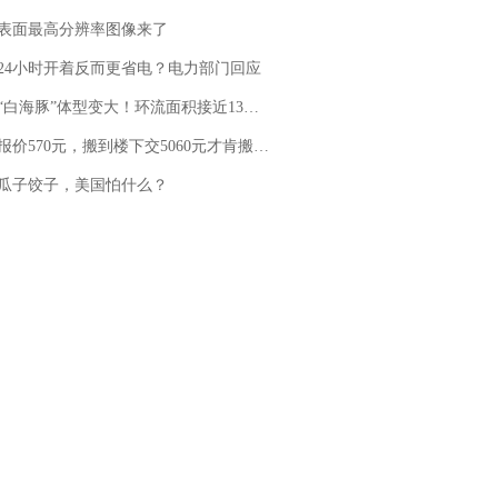
表面最高分辨率图像来了
24小时开着反而更省电？电力部门回应
白海豚”体型变大！环流面积接近13个浙江那么大
价570元，搬到楼下交5060元才肯搬上楼！女子傻眼了……
瓜子饺子，美国怕什么？