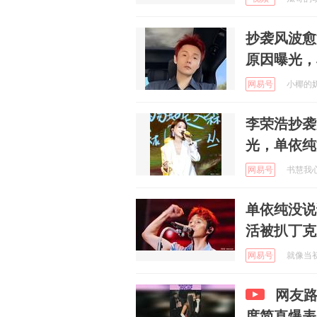
抄袭风波愈
原因曝光，
网易号
小椰的奶奶
李荣浩抄袭
光，单依纯
网易号
书慧我心 
单依纯没说
活被扒丁克
网易号
就像当初啊
网友路
度简直爆表