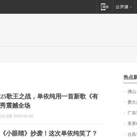
热点
佛山一中学
025歌王之战，单依纯用一首新歌《有
费大厨
秀震撼全场
广东雷州
活家 2026-08-08
享界
《小眼睛》抄袭！这次单依纯笑了？
台风“