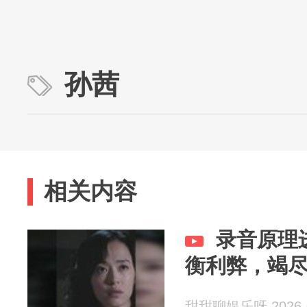
孙茜
相关内容
录音原理
衡利弊，竭
甜甜聊娱乐呀 2026-0