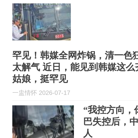
罕见！韩媒全网炸锅，清一色
太解气 近日，能见到韩媒这么
姑娘，挺罕见
一盅情怀 2026-07-17
“我控方向，
巴失控后，
人