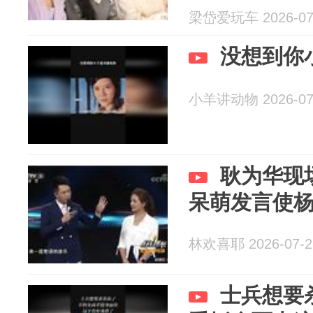
梁岱爱玩车 2026-07
没想到你
小羊讲动物 2026-07
耿为华现
呆萌发言使
林欢喜耶 2026-07-2
士兵想要