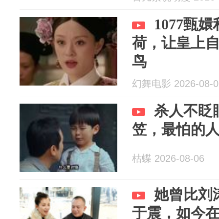
1077甄
荷，让皇上
鸟
幻舞电影 2026-08-0
杀人不眨
笠，最怕的
枯蝶 2026-08-06
她曾比刘
于震，如今