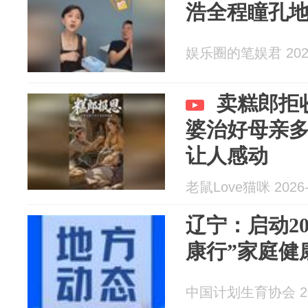
浩全程瞳孔
娱乐圈的笔娱君 2026
卖糕郎拒
婆治好母亲
让人感动
老鼠Love猫咪 2026-
辽宁：启动20
康行”家庭健
中国计划生育协会 202