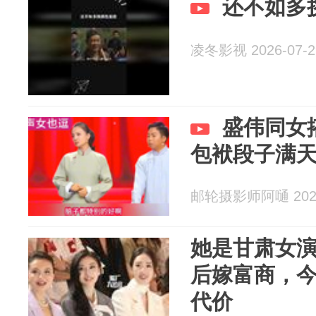
还不如多
凌冬影视 2026-07-2
盛伟同女
包袱段子满
邮轮摄影师阿嗵 2026
她是甘肃女
后嫁富商，
代价