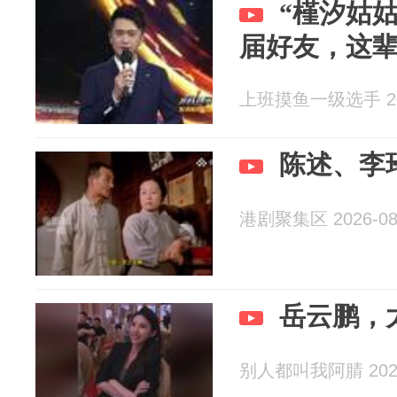
“槿汐姑
届好友，这
上班摸鱼一级选手 202
陈述、李
港剧聚集区 2026-08
岳云鹏，
别人都叫我阿腈 2026