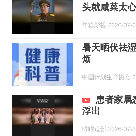
头就咸菜太
年糕影视 2026-07-2
暑天晒伏祛
烦
中国计划生育协会 202
患者家属
浮出
罐罐追影 2026-07-2