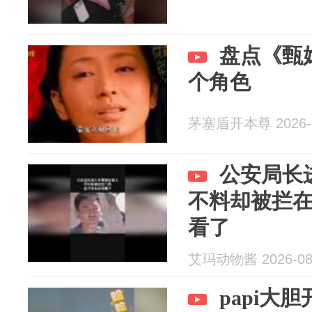
盘点《甄
个角色
茅塞盾开本尊 2026-0
公安局长
不料却被拦
看了
艾玛动物酱 2026-08
papi大