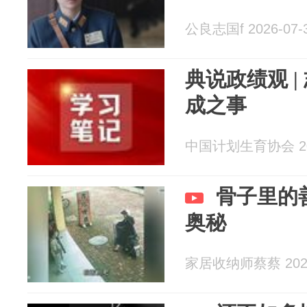
公良志国f 2026-07-
典说政绩观 
成之事
中国计划生育协会 202
骨子里的
奥秘
家居收纳师蔡蔡 2026