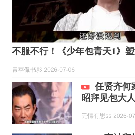
不服不行！《少年包青天1》
青苹侃书影 2026-07-06
任贤齐何
昭拜见包大
无情有思ss 2026-07