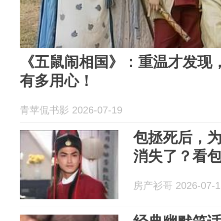
《五鼠闹相国》：重温才发现
有多用心！
青苹侃书影 2026-07-19
包拯死后，
消失了？看
房产衫哥 2026-07-1