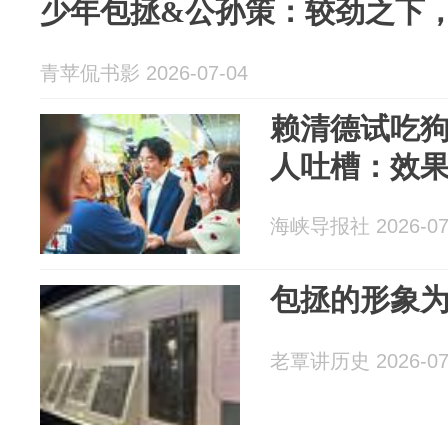
少年包拯&公孙策：较劲之下
青苹侃书影 2026-07-04
赖清德试吃
人吐槽：效
海峡导报社 2026-07
包拯的形象
老覃讲历史 2026-07