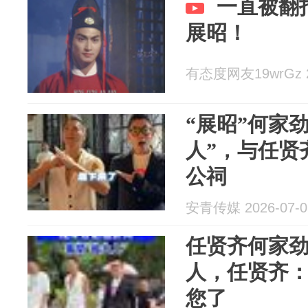
一直被翻
展昭！
有态度网友19wrGz 20
“展昭”何家
人”，与任贤
公祠
安青传媒 2026-07-0
任贤齐何家
人，任贤齐
您了