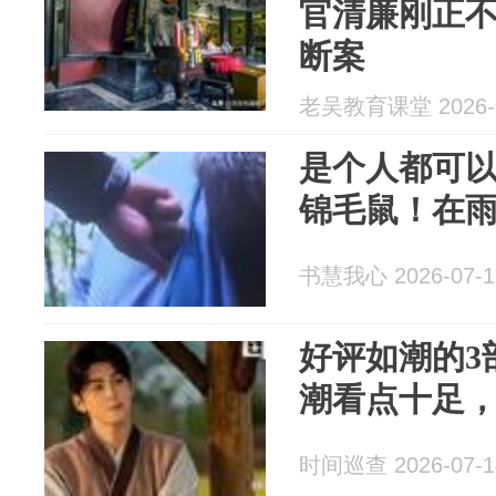
官清廉刚正
断案
老吴教育课堂 2026-0
是个人都可
锦毛鼠！在
书慧我心 2026-07-1
好评如潮的3
潮看点十足
时间巡查 2026-07-1