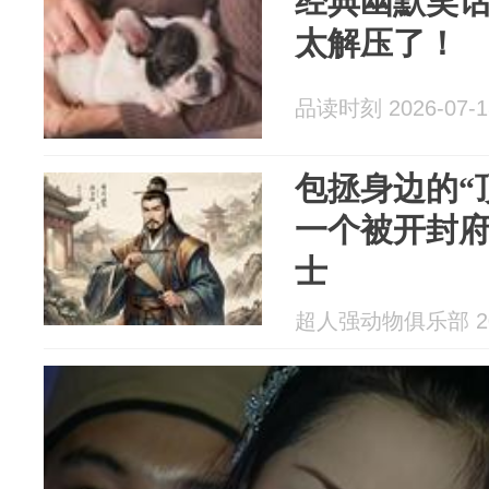
经典幽默笑
太解压了！
品读时刻 2026-07-1
包拯身边的“
一个被开封府
士
超人强动物俱乐部 202