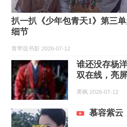
扒一扒《少年包青天1》第三
细节
青苹侃书影 2026-07-12
谁还没存杨
双在线，亮
霁枫 2026-07-12
慕容紫云