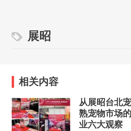
展昭
相关内容
从展昭台北
熟宠物市场
业六大观察