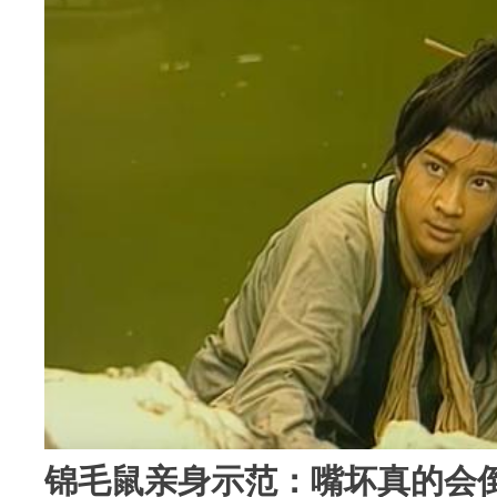
锦毛鼠亲身示范：嘴坏真的会