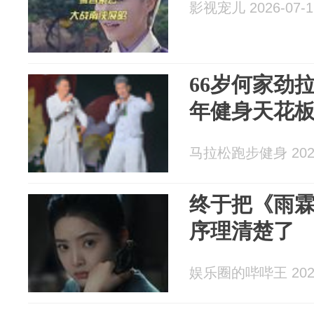
影视宠儿 2026-07-1
66岁何家劲
年健身天花
马拉松跑步健身 2026
终于把《雨
序理清楚了
娱乐圈的哔哔王 2026