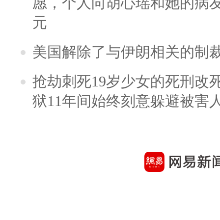
愿，个人向胡心瑶和她的病友之
元
美国解除了与伊朗相关的制
抢劫刺死19岁少女的死刑改
狱11年间始终刻意躲避被害