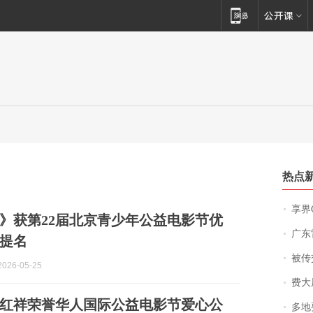
热点
享界
》获第22届北京青少年公益电影节优
广东雷州
提名
被传交付严重超
026-05-25
费大厨
红祥荣誉华人国际公益电影节爱心公
多地