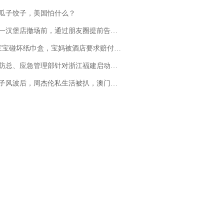
瓜子饺子，美国怕什么？
撤场前，通过朋友圈提前告知逐一退费，有顾客仅剩1元也全被退回，分文不少；顾客：言而有信，让人感动
坏纸巾盒，宝妈被酒店要求赔付924元！三亚一酒店回复：骨瓷定制！网友一查价格，吵翻了
总、应急管理部针对浙江福建启动防汛防台风四级应急响应
风波后，周杰伦私生活被扒，澳门输10亿传闻早已经水落石出