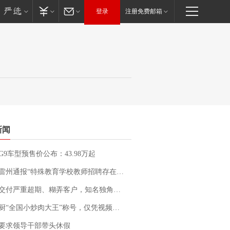
登录
注册免费邮箱
新闻
G9车型预售价公布：43.98万起
通报“特殊教育学校教师招聘存在违规行为”：已启动问责程序 副校长被停职
期、糊弄客户，知名独角兽车企创始人回应：都没证据，将依法采取措施，“本人长期与美国交管局保持沟通，对方表示肯定”
“全国小炒肉大王”称号，仅凭视频评出？中国烹饪协会回应
要求领导干部带头休假