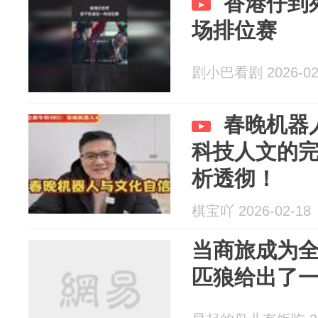
香港仔到
场排位赛
剧小巴看剧 2026-02
春晚机器
科技人文的
析透彻！
棋宝吖 2026-02-18
当商旅成为
匹狼给出了一