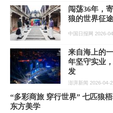
闯荡36年，
狼的世界征
中国日报网 2026-04
来自海上的一
年坚守实业
发
澎湃新闻 2026-04-2
“多彩商旅 穿行世界” 七匹狼
东方美学