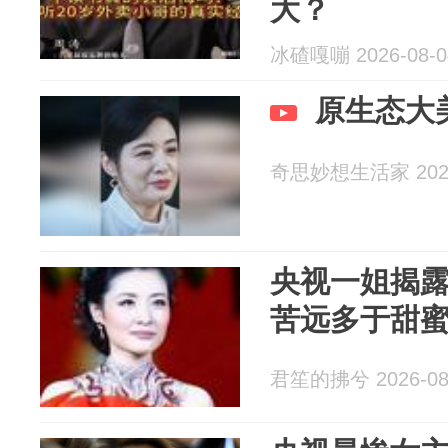
大？
冰碴嘎嘣 2026-08-0
原生态大
奇思妙想生活家 2026
央视一姐揭露
苦远多于甜
君笙的拂兮 2026-08