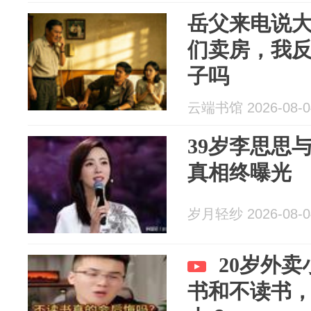
岳父来电说
们卖房，我
子吗
云端书馆 2026-08-0
39岁李思思
真相终曝光
岁月轻纱 2026-08-0
20岁外
书和不读书