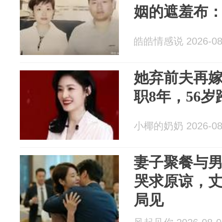
姻的遮羞布
皓皓情感说 2026-08
她弃前夫再
职8年，56
小椰的奶奶 2026-08
妻子聚餐与
哭求原谅，
局见