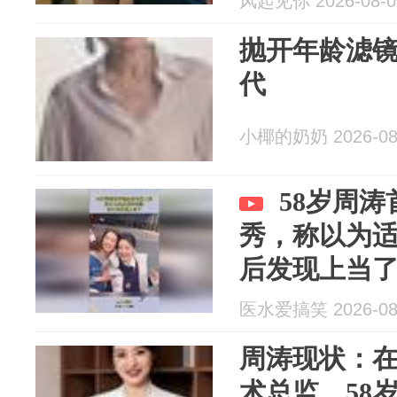
风起见你 2026-08-0
抛开年龄滤
代
小椰的奶奶 2026-08
58岁周
秀，称以为
后发现上当
医水爱搞笑 2026-08
周涛现状：
术总监，58