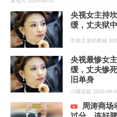
莫地方 2026-08-02
央视女主持
缓，丈夫狱中
生命之泉的奥秘 2026
央视最惨女
缓，丈夫惨死
旧单身
小曙说娱 2026-08-0
周涛商场
过分，连好