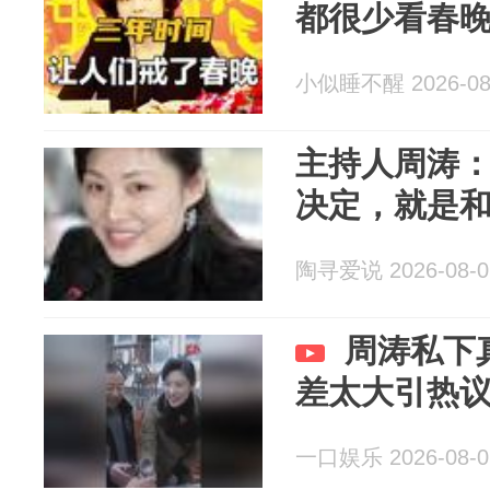
都很少看春
小似睡不醒 2026-08
主持人周涛
决定，就是
陶寻爱说 2026-08-0
周涛私下
差太大引热
一口娱乐 2026-08-0