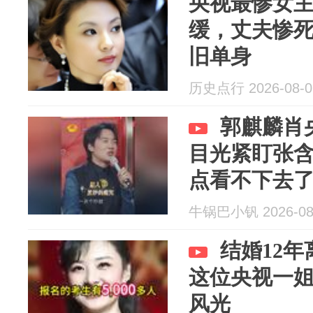
央视最惨女
缓，丈夫惨死
旧单身
历史点行 2026-08-0
郭麒麟肖
目光紧盯张
点看不下去
牛锅巴小钒 2026-08
结婚12
这位央视一
风光