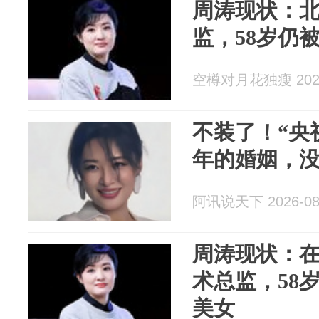
周涛现状：
监，58岁仍
空樽对月花独瘦 2026
不装了！“央
年的婚姻，
阿讯说天下 2026-08
周涛现状：
术总监，58
美女