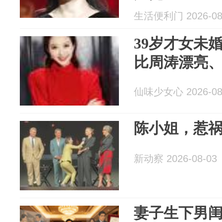
生活便利门 2026-08
39岁才女未
比周涛漂亮
仙味少女心 2026-08
陈小姐，惹
新动察 2026-08-03
妻子生下男