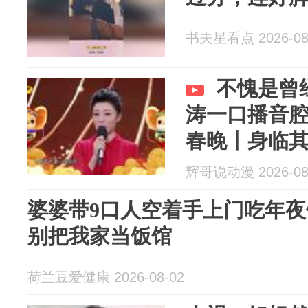
书夫星看点 2026-08
不愧是曾
涛一口播音
春晚丨身临
辉哥说动漫 2026-08
婆婆带9口人空着手上门吃年
别把我家当饭馆
荷兰豆爱健康 2026-08-02