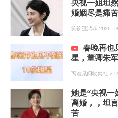
央视一姐坦然
婚姻尽是痛
笑饮孤鸿非 2026-08
春晚再也
星，董卿朱
离谱见闻收集社 2026
她是“央视一
离婚，，坦
苦