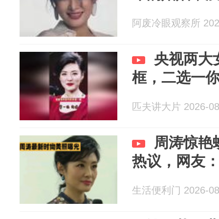
阿废冷眼观察所 2026
央视两大
框，二选一
匹夫讲大片 2026-08
周涛惊艳
热议，网友
生活便利门 2026-08