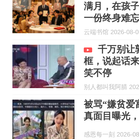
满月，在孩
一份终身难
云端书馆 2026-08-0
千万别让
框，说起话
笑不停
别人都叫我阿腈 2026
被骂“嫌贫爱富
真面目曝光
感恩每一刻 2026-08