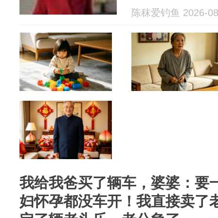
陈秣爱钓鱼 2026-08
我给我爸买了辆车，婆婆：要
妇怀孕都没车开！我直接卖了