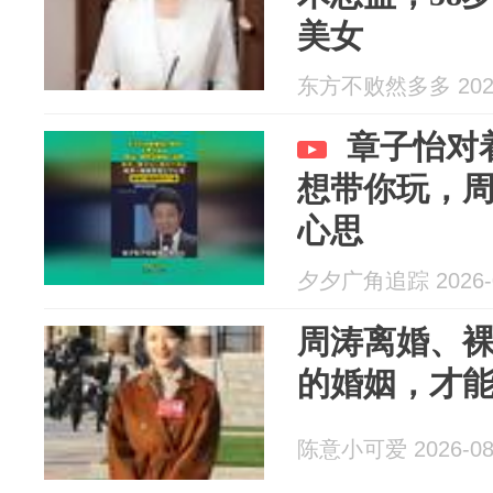
美女
东方不败然多多 2026
章子怡对
想带你玩，
心思
夕夕广角追踪 2026-0
周涛离婚、
的婚姻，才
陈意小可爱 2026-08