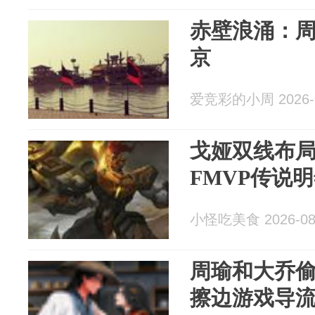
赤壁浪涌：
京
爱竞彩的小周 2026-0
戈娅双线布
FMVP传说
小怪吃美食 2026-08
周瑜和大乔
擦边游戏导