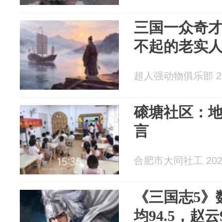
三国一众奇
不起的老实
超人强动物俱乐部 202
磙塘社区：地名猜
言
合肥市大同社工 2026
《三国志5》
均94.5，赵云