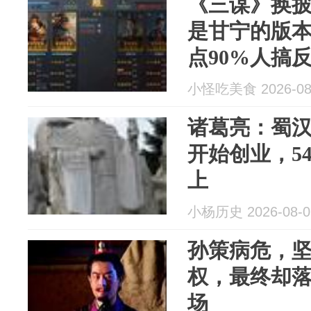
《三谋》换披
是甘宁的版
点90%人搞
小怪吃美食 2026-08
诸葛亮：蜀汉
开始创业，5
上
小杨历史 2026-08-0
孙策病危，
权，最终却
场