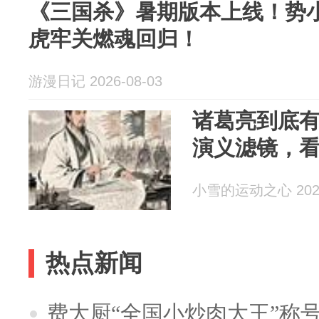
《三国杀》暑期版本上线！势
虎牢关燃魂回归！
游漫日记 2026-08-03
诸葛亮到底
演义滤镜，
小雪的运动之心 2026
热点新闻
费大厨“全国小炒肉大王”称