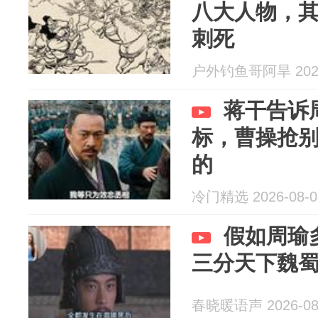
八大人物，
刺死
户外钓鱼哥阿旱 2026
蒋干告诉
标，曹操抢
的
冷门精选 2026-08-0
假如周瑜
三分天下魏
春晓暖语声 2026-08