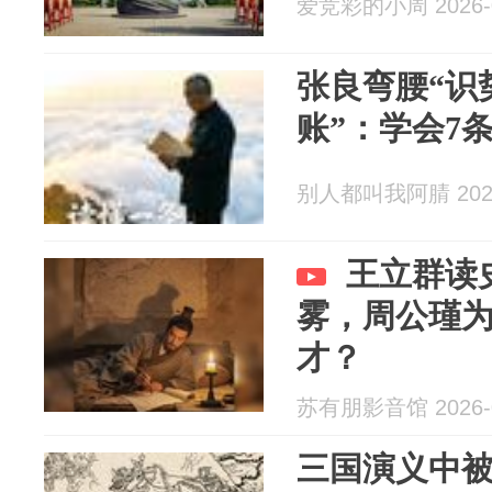
爱竞彩的小周 2026-0
张良弯腰“识
账”：学会7
别人都叫我阿腈 2026
王立群读
雾，周公瑾
才？
苏有朋影音馆 2026-0
三国演义中