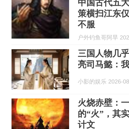
中国古代五
策横扫江东
不服
户外钓鱼哥阿旱 2026
三国人物几
亮司马懿：
小影的娱乐 2026-08
火烧赤壁：
的“火”，其
计文