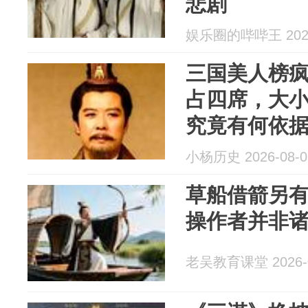
悲剧
娱乐圈的哔哔王 2026
三国美人榜
占四席，大
究竟有何依
小杨历史 2026-08-0
草船借箭另
操作者并非
老吴教育课堂 2026-0