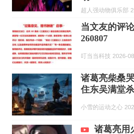
超人强动物俱乐部 202
当文友的评
260807
叮当当科技 2026-08
诸葛亮柴桑
住东吴满堂
小雪的运动之心 2026
诸葛亮用