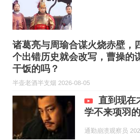
诸葛亮与周瑜合谋火烧赤壁，
个出错历史就会改写，曹操的
干饭的吗？
半壶老酒半支烟 2026-08-05
直到现在
学不来项羽
通勤崩溃观察员 2026