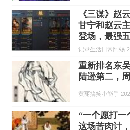
《三谋》赵
甘宁和赵云
登场，最强
记录生活日常阿蜴 202
重新排名东
陆逊第二，
黄丽搞笑小能手 2026
“一个愿打一
这场苦肉计