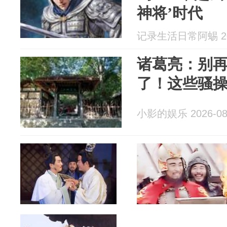
神将’时代
记录生活日常阿蜴 202
诸葛亮：别
了！这些骚
小影的娱乐 2026-08