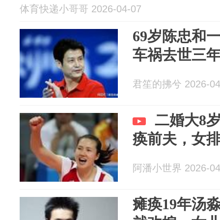
体育快递小哥哥 2026-04-07
69岁陈忠和
车祸去世三年
君笙的拂兮 2026-04
二婚大8
痪前夫，女
阿潘小世界 2026-04
瘫痪19年汤