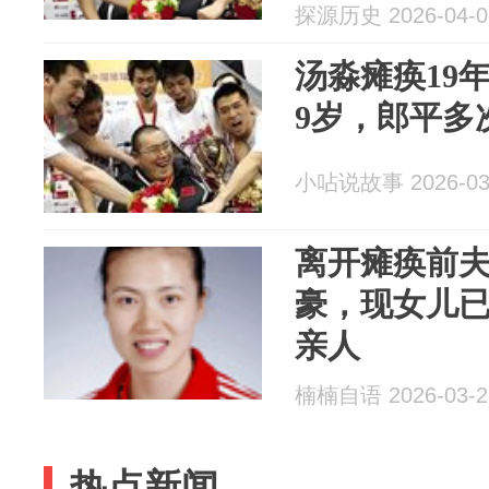
探源历史 2026-04-0
汤淼瘫痪19
9岁，郎平多
小呫说故事 2026-03
离开瘫痪前夫
豪，现女儿已
亲人
楠楠自语 2026-03-2
热点新闻