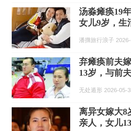
汤淼瘫痪19
女儿9岁，生
潘撱旅行浪子 2026-0
弃瘫痪前夫嫁
13岁，与前
无处遁形 2026-05-3
离异女嫁大8
亲人，女儿1