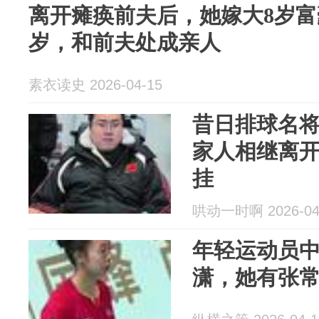
离开瘫痪前夫后，她嫁大8岁富
岁，和前夫处成亲人
素衣读史 2026-04-15
昔日排球名将
家人相继离
挂
哄动一时啊 2026-04
年轻运动员
潇，她有张