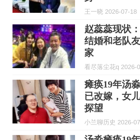
王一晓 2026-07-18
赵蕊蕊现状：
结婚和老队
家
看尽落尘花q 2026-0
瘫痪19年汤
已改嫁，女儿
探望
小兰聊历史 2026-07
汤淼瘫痪19