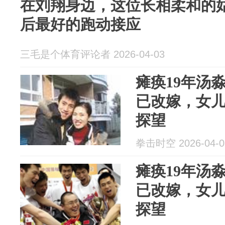
在刘翔身边，这位长相柔和的
后最好的跑动接应
三毛是个体育评论者 2026-04-03
瘫痪19年汤
已改嫁，女儿
探望
拳击时空 2026-04-0
瘫痪19年汤
已改嫁，女儿
探望