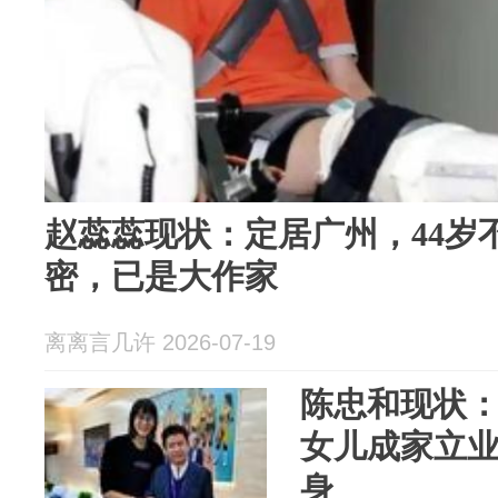
赵蕊蕊现状：定居广州，44岁
密，已是大作家
离离言几许 2026-07-19
陈忠和现状
女儿成家立业
身