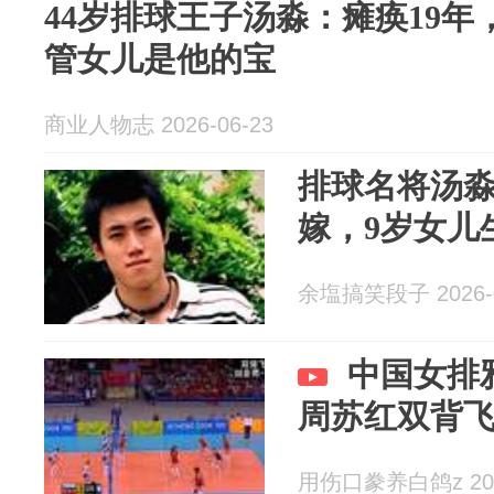
44岁排球王子汤淼：瘫痪19
管女儿是他的宝
商业人物志 2026-06-23
排球名将汤淼
嫁，9岁女儿
余塩搞笑段子 2026-0
中国女排
周苏红双背
用伤口豢养白鸽z 2026