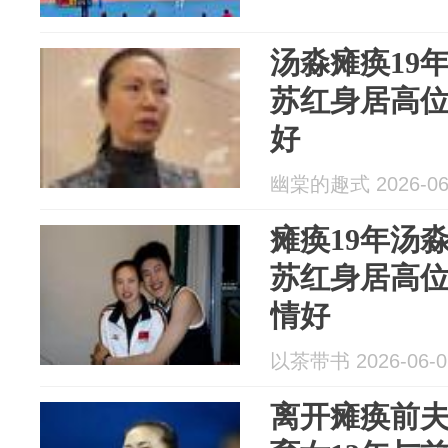
汤淼瘫痪19
苏红身居高
好
幽棠的趣式 2026-06
瘫痪19年汤
苏红身居高
情好
以茶带书 2026-06-0
离开瘫痪前夫