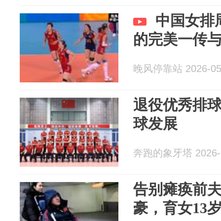
中国女排
的完美一传
晚风停靠站 2026-05
退役优秀排
球发展
奔跑的象牙塔 2026-0
告别瘫痪前夫
豪，育女13