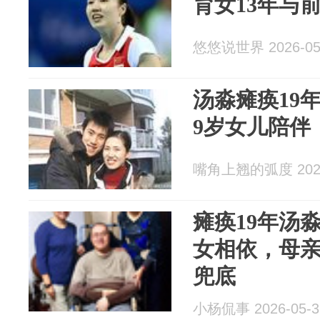
育女13年与
悠悠说世界 2026-05
汤淼瘫痪19
9岁女儿陪伴
嘴角上翘的弧度 2026
瘫痪19年汤
女相依，母
兜底
小杨侃事 2026-05-3