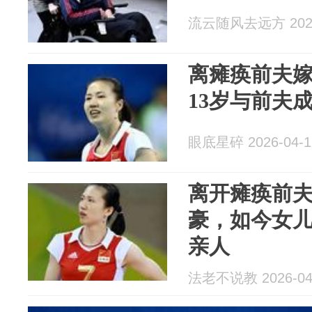
流云随风去远方 2026
离瘫痪前夫嫁
13岁与前夫
眼底星碎 2026-04-1
离开瘫痪前夫
豪，如今女儿
亲人
法老不说教 2026-04