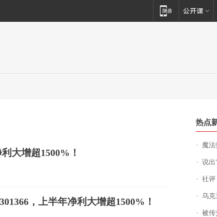
热点
魔法打败魔
净利大增超1500%！
说出“给我
社评
乌克兰宣
01366，上半年净利大增超1500%！
被传交付严重超