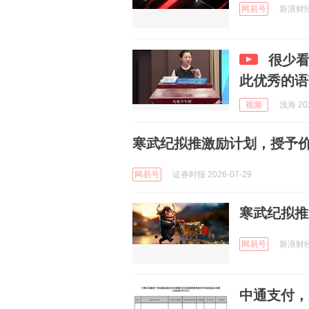
网易号
新浪财经 
很少
此优秀的语
视频
浅海 202
寒武纪拟推激励计划，授予价7
网易号
证券时报 2026-07-29
寒武纪拟推
网易号
新浪财经 
中通支付，