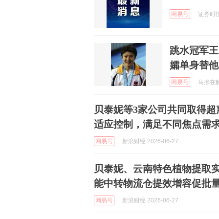
网易号
证券时报e
跳水冠军王
孀单身替他
网易号
马捗在解说
贝泰妮等3家公司共同取得超
适应控制，满足不同焦点需
网易号
新浪财经 2026-06-27
贝泰妮、云南特色植物提取
能中转物流仓提效增容促批
网易号
新浪财经 2026-06-27