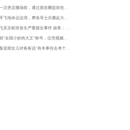
撤场前，通过朋友圈提前告知逐一退费，有顾客仅剩1元也全被退回，分文不少；顾客：言而有信，让人感动
休达边境，摩洛哥士兵搬起大石块投向移民引争议，此前一天内数万人从摩洛哥涌入西班牙
京航班发生严重接近事件 旅客：正常下降后突然拉升，下飞机时都不知险些撞机
“全国小炒肉大王”称号，仅凭视频评出？中国烹饪协会回应
儿对爸爸说“有本事你去考个研究生”，44岁职场“老登”一战上岸“985”；父亲坦言拒绝空想，常年保持每月读6本书的习惯