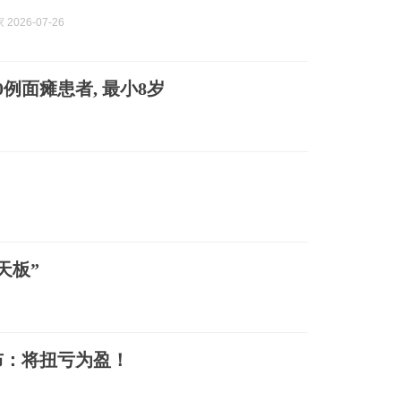
2026-07-26
例面瘫患者, 最小8岁
天板”
宣布：将扭亏为盈！