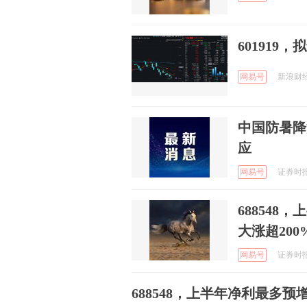
601919
网易号
新浪财经 
中国防暑降
应
网易号
证券时报e
688548
大涨超200
网易号
证券时报e
688548，上半年净利最多预