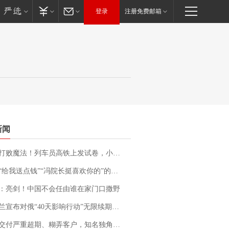
登录
注册免费邮箱
新闻
法！列车员高铁上发试卷，小朋友一秒静音，12306回应：列车员个人行为，不是铁路规定
送点钱”“冯院长挺喜欢你的”的执行局局长被停职，被骚扰的当事人还有问题待解决
：亮剑！中国不会任由谁在家门口撒野
布对俄“40天影响行动”无限续期，7月两国对轰数据均创纪录
期、糊弄客户，知名独角兽车企创始人回应：都没证据，将依法采取措施，“本人长期与美国交管局保持沟通，对方表示肯定”