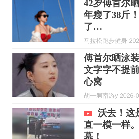
42岁傅首尔
年瘦了38斤
了…
马拉松跑步健身 2026
傅首尔晒泳
文字字不提
心窝
胡一舸南游y 2026-0
沃去！这
直一模一样。
幕！