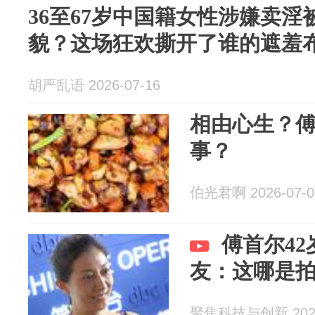
36至67岁中国籍女性涉嫌卖
貌？这场狂欢撕开了谁的遮羞
胡严乱语 2026-07-16
相由心生？
事？
伯光君啊 2026-07-0
傅首尔4
友：这哪是
聚焦科技与创新 2026