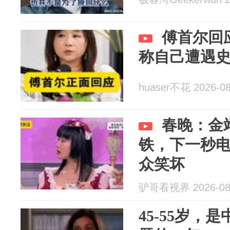
傅首尔回
称自己遭遇
huaser不花 2026-08
春晚：金
铁，下一秒
众笑坏
驴哥看视界 2026-08
45-55岁，