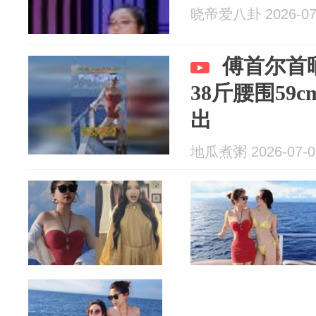
晓帝爱八卦 2026-07
傅首尔首
38斤腰围59
出
地瓜煮粥 2026-07-0