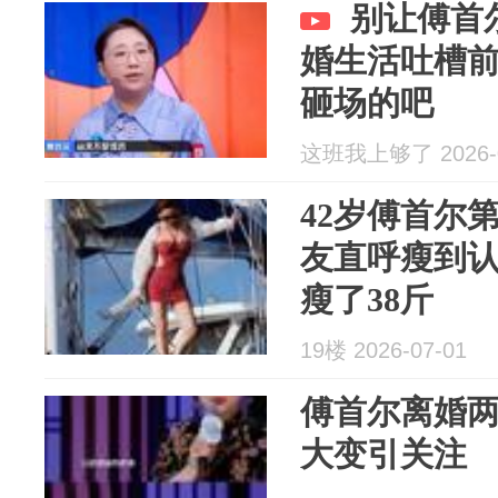
别让傅首
婚生活吐槽
砸场的吧
这班我上够了 2026-0
42岁傅首尔
友直呼瘦到认
瘦了38斤
19楼 2026-07-01
傅首尔离婚
大变引关注