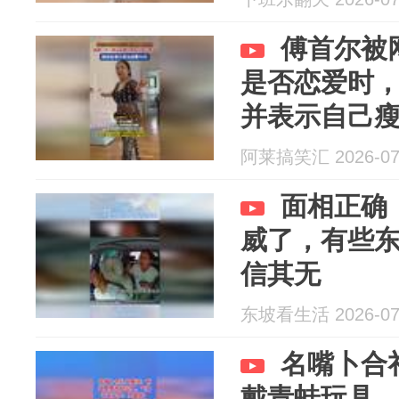
傅首尔被
是否恋爱时
并表示自己瘦
阿莱搞笑汇 2026-07
面相正确
威了，有些
信其无
东坡看生活 2026-07
名嘴卜合
戴青蛙玩具