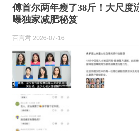
傅首尔两年瘦了38斤！大尺度
曝独家减肥秘笈
百言君 2026-07-16