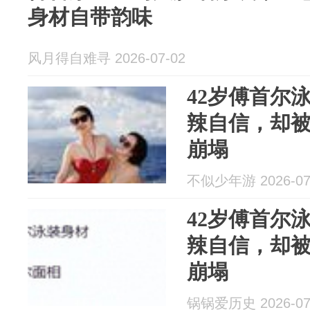
身材自带韵味
风月得自难寻 2026-07-02
42岁傅首尔
辣自信，却
崩塌
不似少年游 2026-07
42岁傅首尔
辣自信，却
崩塌
锅锅爱历史 2026-07