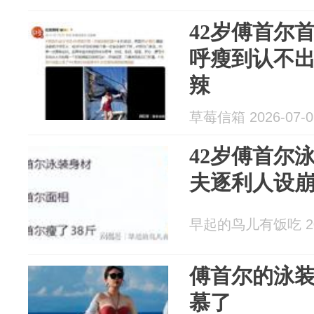
42岁傅首尔
呼瘦到认不
辣
草莓信箱 2026-07-0
42岁傅首尔
夫逐利人设
早起的鸟儿有饭吃 202
傅首尔的泳
慕了