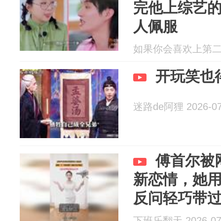
完他上综艺
人佩服
如果你会喜欢上第二个人
开玩笑也
迷路de阿狸 2026-07
傅首尔被
新恋情，她用
反问轻巧带
下班乐翻天 2026-07