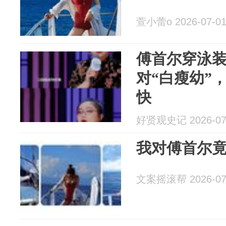
萱小蕾o 2026-07-0
傅首尔穿泳
对“白瘦幼”
快
好贤观史记 2026-07
我对傅首尔
文案摇滚帮 2026-07