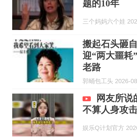
题的10年
三个妈妈六个娃 2026
搬起石头砸
迎“两大噩耗
老路
郭蛹包工头 2026-08
网友所说
不算人身攻
娱乐Q计划官方 2026-