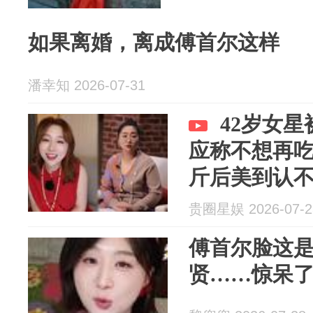
如果离婚，离成傅首尔这样
潘幸知 2026-07-31
42岁女
应称不想再吃
斤后美到认
贵圈星娱 2026-07-2
傅首尔脸这
贤……惊呆