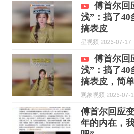
傅首尔回
浅”：搞了4
搞表皮
星视频 2026-07-17
傅首尔回
浅”：搞了4
搞表皮，简
而让人收获
观象视频 2026-07-1
傅首尔回应变
年的内在，