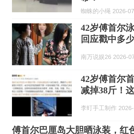
蜘蛛的小绳 2026-07
42岁傅首尔
回应戳中多
南万说娱26 2026-07
42岁傅首尔
减掉38斤！
李虰手工制作 2026-0
傅首尔巴厘岛大胆晒泳装，红