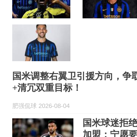
国米调整右翼卫引援方向，争
+清冗双重目标！
肥强侃球 2026-08-04
国米球迷拒绝
加盟：宁愿要