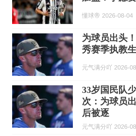
懂球帝 2026-08-04
为球员出头！
秀赛季执教
元气满分吖 2026-08
33岁国民队
次：为球员
后被逐
元气满分吖 2026-08