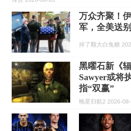
万众齐聚！伊
军，全美送别
掉了颗大白兔糖 2026
黑曜石新《辐
Sawyer或
指“双赢”
晚星归航2 2026-08-