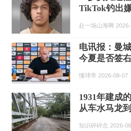
TikTok钓
赴一场山海啊 2026-0
电讯报：曼
今夏是否签
懂球帝 2026-08-07
1931年建
从车水马龙
知识碎碎念 2026-08