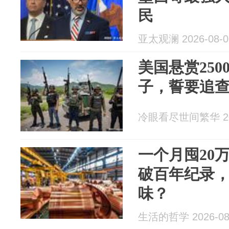
民
亚太观澜 2026-08-0
美国悬赏25
子，誓要追
冷眼看尽世间繁华 202
一个月囤20
破百年纪录
味？
生活的哲学 2026-08