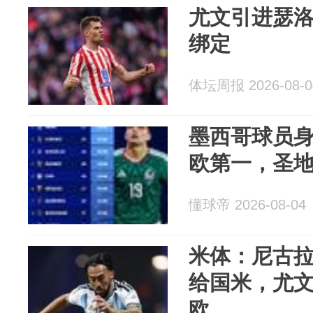
尤文引进瑟
绑定
体坛周报 2026-08-0
墨西哥球员身
欧第一，圣地
懂球帝 2026-08-04
米体：尼古拉
给国米，尤文
欧