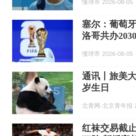
懂球帝 2026-08-05
塞尔：葡萄
洛哥共办203
懂球帝 2026-08-05
通讯丨旅美大
岁生日
北青网-北京青年报 20
红袜交易截止