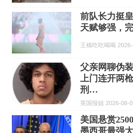
前队长力挺
天赋够强，
王稱吃吃喝喝 2026-0
父亲网聊伪
上门连开两
刑…
英国报姐 2026-08-0
美国悬赏25
墨西哥最强