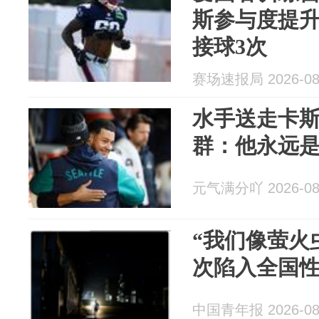
斯参与度提
接球3次
赛场速报局 2026-08
水手送走卡
群：他永远
元气满分吖 2026-08
“我们像萤火
次陷入全国
中国青年报 2026-08