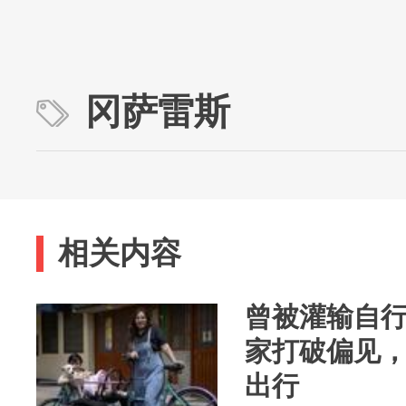
冈萨雷斯
相关内容
曾被灌输自
家打破偏见
出行