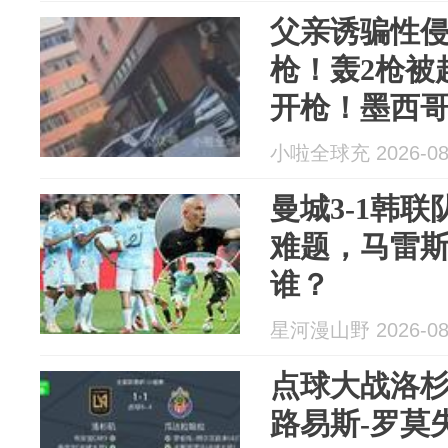
父亲诱骗性
枪！轰2枪被
开枪！墨西
小啦全球充 2026-08
曼城3-1韩联
难题，马雷
谁？
星河漫山野 2026-08
点球大战洛杉
路易斯-罗莫