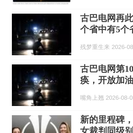
古巴电网再此
个省中有5个
残梦重生来 2026-08
古巴电网第1
痪，开放加
嘴角上翘 2026-08-0
新的里程碑
女裁判同级