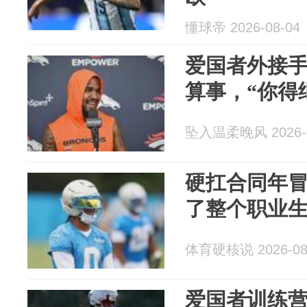
懂球帝 2026-08-04
爱国者外接
算事，“你得
坠入温柔晚风 2026-0
硬扛合同年
了整个职业
体育硬核说 2026-08
爱国者训练