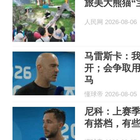
旅美大熊猫“
人民网 2026-08-06
马雷斯卡：
开；会争取
马
懂球帝 2026-08-05
尼科：上赛
有搭档，有