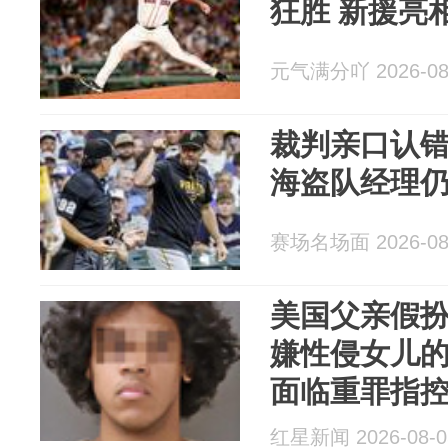
狂胜 新援亮
元气满分吖 2026-08
裁判亲口认错
海盗队经理
赛场名场面 2026-08
美国父亲假扮
嫌性侵女儿
面临重罪指
红星新闻 2026-08-0