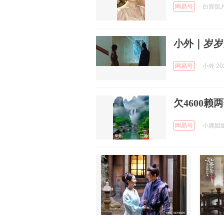
网易号
白宸侃片 
小外｜岁岁
网易号
小外 202
欠4600
网易号
小鹿姐姐情