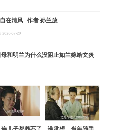
在清风 | 作者 孙兰放
2026-07-20
祖母和明兰为什么没阻止如兰嫁给文炎
，连儿子都养不了。谁承想，当年随手