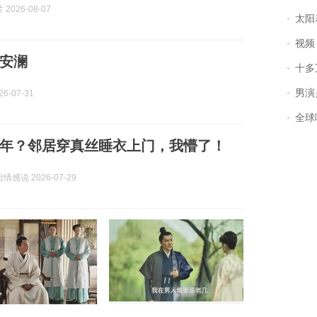
2026-08-07
太阳
视频丨
安澜
十多
男演员钟宇飞
6-07-31
全球唯一没有
赖两年？邻居穿真丝睡衣上门，我懵了！
感说 2026-07-29