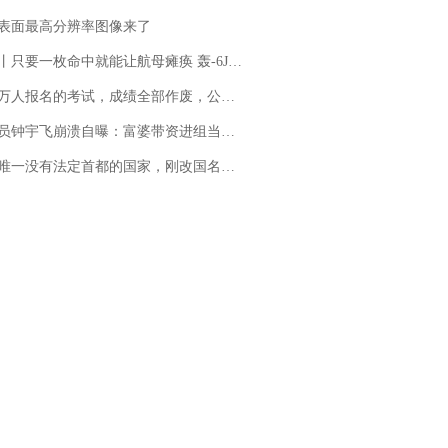
表面最高分辨率图像来了
只要一枚命中就能让航母瘫痪 轰-6J实力有多强？
万人报名的考试，成绩全部作废，公平么？
崩溃自曝：富婆带资进组当女主角，50多集短剧强加60余场吻戏......不敢得罪只能强忍
法定首都的国家，刚改国名，总统就邀请中国大使骑行绕了几乎整个国境线一圈，还曾两次到中国寻根