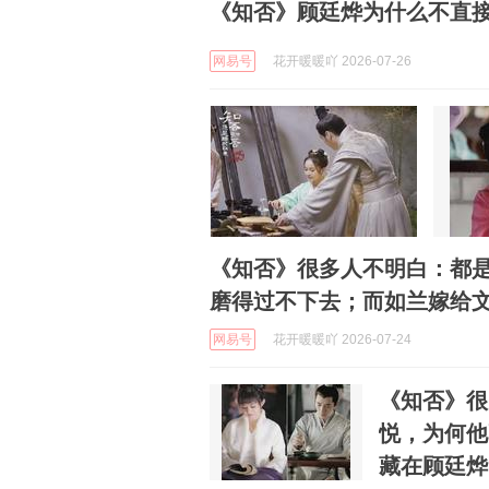
《知否》顾廷烨为什么不直
网易号
花开暖暖吖 2026-07-26
《知否》很多人不明白：都
磨得过不下去；而如兰嫁给
网易号
花开暖暖吖 2026-07-24
《知否》很
悦，为何他
藏在顾廷烨