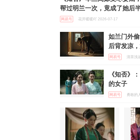
帮过明兰一次，竟成了她后
网易号
花开暖暖吖 2026-07-17
如兰门外偷
后背发凉，
网易号
清茶浅谈 
《知否》：
的女子
网易号
勇敢的人享