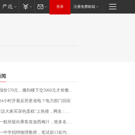
登录
注册免费邮箱
新闻
价570元，搬到楼下交5060元才肯搬上楼！女子傻眼了……
24小时开着反而更省电？电力部门回应
建议大家买深色蛋糕”上热搜，网友：天塌了！
客发放西梅汁，致多名乘客在飞行途中排队上厕所！乘客：机上100多人只有2个厕所；客服回应：并非每架飞机都会发放西梅汁
招聘物理教师，笔试前13名均遭淘汰？教育局：已叫停招聘，成立调查组全面核查