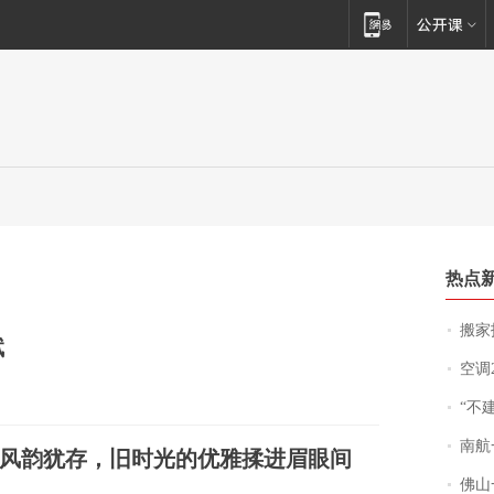
热点
搬家报
赋
空调
“不
南航一航班疑向乘
风韵犹存，旧时光的优雅揉进眉眼间
佛山一中学