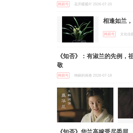
网易号
花开暖暖吖 2026-07-20
相逢如兰，自
网易号
文化佳园 
《知否》：有淑兰的先例，
敬
网易号
绚丽的画卷 2026-07-18
《知否》华兰高嫁受尽委屈