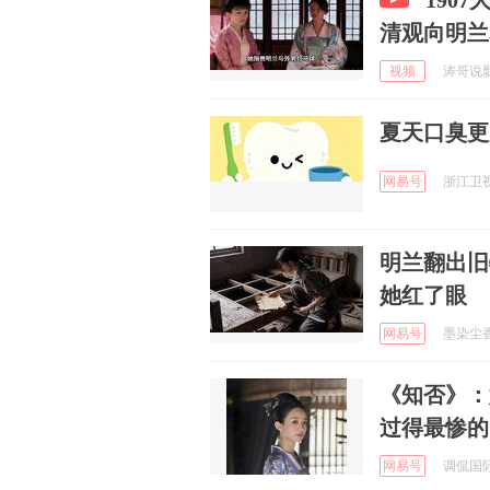
190
清观向明兰
视频
涛哥说影 
夏天口臭更
网易号
浙江卫视 
明兰翻出旧
她红了眼
网易号
墨染尘香 
《知否》：
过得最惨的
网易号
调侃国际观