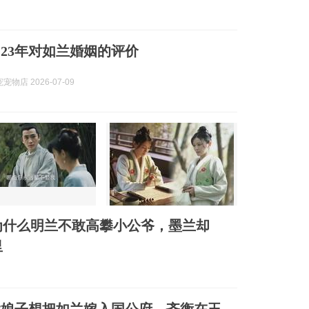
和23年对如兰婚姻的评价
物店 2026-07-09
为什么明兰不敢高攀小公爷，墨兰却
里