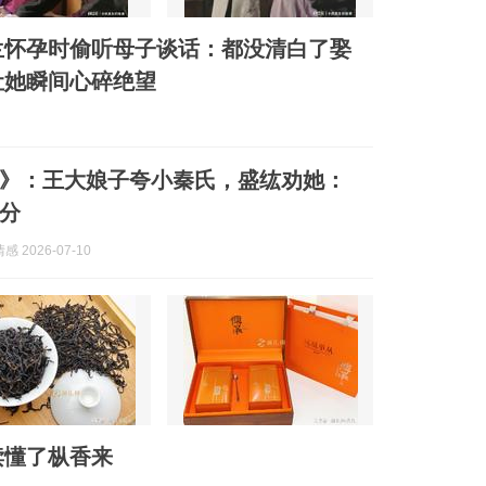
兰怀孕时偷听母子谈话：都没清白了娶
让她瞬间心碎绝望
》：王大娘子夸小秦氏，盛纮劝她：
分
 2026-07-10
读懂了枞香来