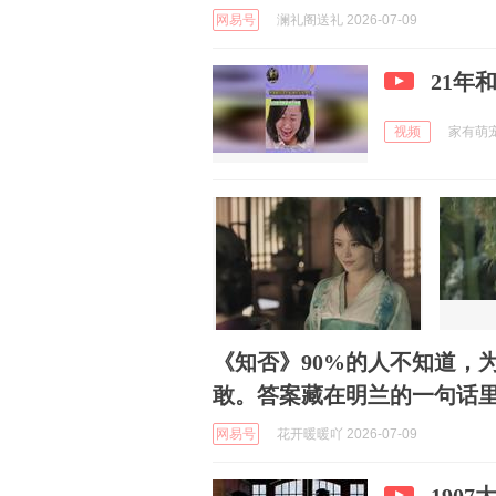
网易号
澜礼阁送礼 2026-07-09
21年
视频
家有萌宠宠
《知否》90%的人不知道，
敢。答案藏在明兰的一句话
网易号
花开暖暖吖 2026-07-09