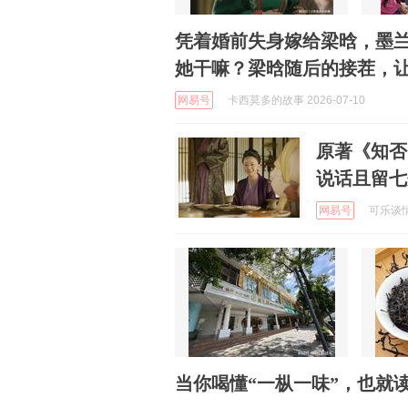
凭着婚前失身嫁给梁晗，墨
她干嘛？梁晗随后的接茬，
网易号
卡西莫多的故事 2026-07-10
原著《知否
说话且留七
网易号
可乐谈情感
当你喝懂“一枞一味”，也就