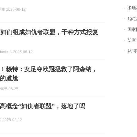
多地
 2025-08-12
1岁宝宝碰
国家防
主妇们组成妇仇者联盟，千种方式报复
防空导
从“零风
ie_1 2025-06-12
！赖特：女足夺欧冠拯救了阿森纳，
的尴尬
025-05-25
高概念“妇仇者联盟”，落地了吗
2025-02-12