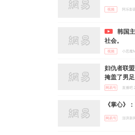
视频
阿乐影剧集
韩国
社会。
视频
小恶魔Mov
妇仇者联盟
掩盖了男足
网易号
直播吧 2
《掌心》：
网易号
澎湃新闻 