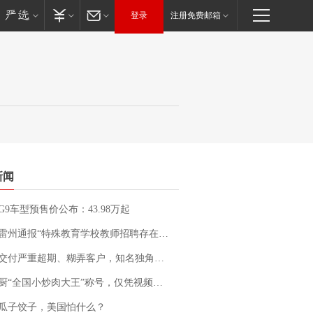
登录
注册免费邮箱
新闻
G9车型预售价公布：43.98万起
通报“特殊教育学校教师招聘存在违规行为”：已启动问责程序 副校长被停职
期、糊弄客户，知名独角兽车企创始人回应：都没证据，将依法采取措施，“本人长期与美国交管局保持沟通，对方表示肯定”
“全国小炒肉大王”称号，仅凭视频评出？中国烹饪协会回应
瓜子饺子，美国怕什么？