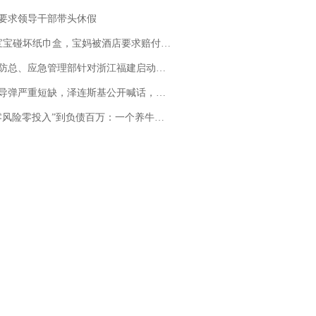
要求领导干部带头休假
坏纸巾盒，宝妈被酒店要求赔付924元！三亚一酒店回复：骨瓷定制！网友一查价格，吵翻了
总、应急管理部针对浙江福建启动防汛防台风四级应急响应
弹严重短缺，泽连斯基公开喊话，乌克兰失去导弹拦截能力？
险零投入”到负债百万：一个养牛项目崩盘后，谁该为农户的贷款买单丨红星调查