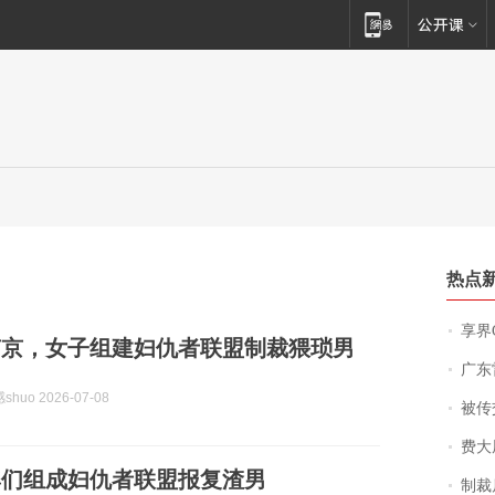
热点
享界
南京，女子组建妇仇者联盟制裁猥琐男
广东雷州
huo 2026-07-08
被传交付严重超
费大厨
婆们组成妇仇者联盟报复渣男
制裁