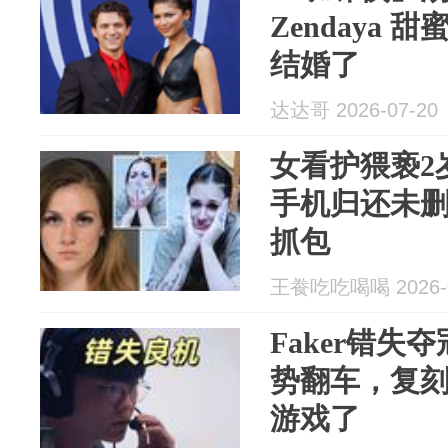
Zendaya
结婚了
达达哥 2026-07-20
女看护猥亵2
手机归还未
抓包
王飬吃吃喝喝 2026-0
Faker错失
势翻车，复刻
游戏了