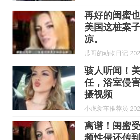
再好的闺蜜
美国这桩案
凉。
瓜哥的动物日记 2026
骇人听闻！
任，浴室侵害
摄视频
小虎新车推荐员 2026
离谱！闺蜜
频性侵还传