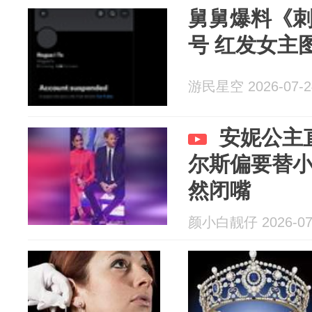
舅舅爆料《
号 红发女主
游民星空 2026-07-2
安妮公主
尔斯偏要替
然闭嘴
颜小白靓仔 2026-07