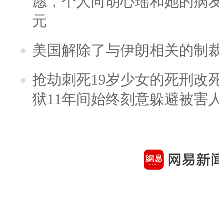
愿，个人向胡心瑶和她的病友之
元
美国解除了与伊朗相关的制
抢劫刺死19岁少女的死刑改
狱11年间始终刻意躲避被害