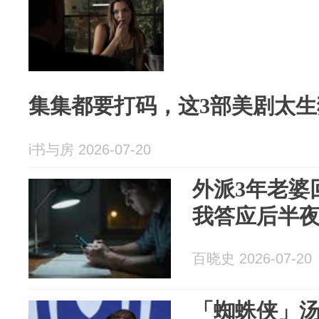
集集都要打码，这3部美剧太生
i书与房 2026-07-20
外派3年老婆
我答应后半
百晓史 2026-07-20
「蜘蛛侠」