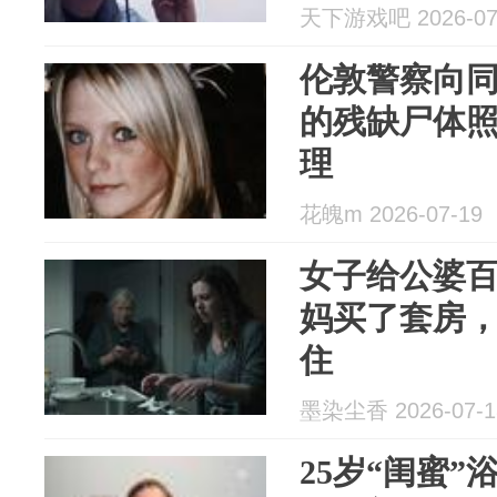
天下游戏吧 2026-07
伦敦警察向
的残缺尸体照
理
花魄m 2026-07-19
女子给公婆
妈买了套房
住
墨染尘香 2026-07-1
25岁“闺蜜”