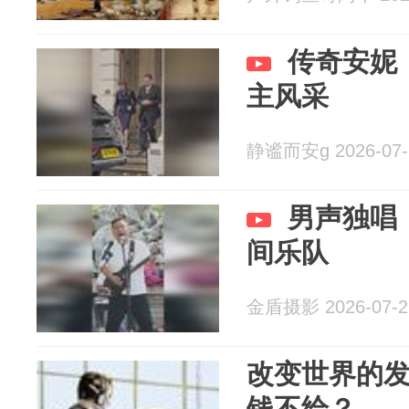
传奇安妮
主风采
静谧而安g 2026-07-
男声独唱
间乐队
金盾摄影 2026-07-2
改变世界的
钱不给？