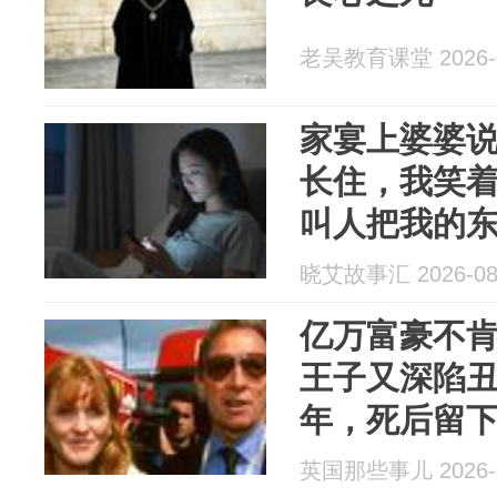
老吴教育课堂 2026-0
家宴上婆婆
长住，我笑
叫人把我的
公推开房门
晓艾故事汇 2026-08
亿万富豪不
王子又深陷丑
年，死后留下
给她…
英国那些事儿 2026-0