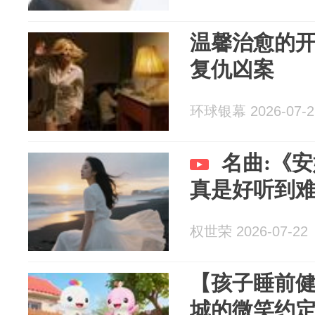
温馨治愈的
复仇凶案
环球银幕 2026-07-2
名曲:《
真是好听到
权世荣 2026-07-22
【孩子睡前
城的微笑约