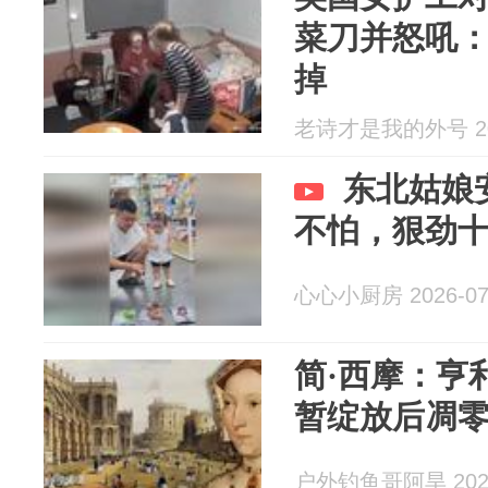
菜刀并怒吼
掉
老诗才是我的外号 202
东北姑娘
不怕，狠劲
心心小厨房 2026-07
简·西摩：亨
暂绽放后凋
户外钓鱼哥阿旱 2026