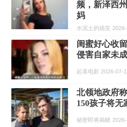
频，新泽西
妈
水泥土的搞笑 2026-0
闺蜜好心收留
侵害自家未
起喜电影 2026-07-1
北领地政府称
150孩子将
秘密即将揭晓 2026-0