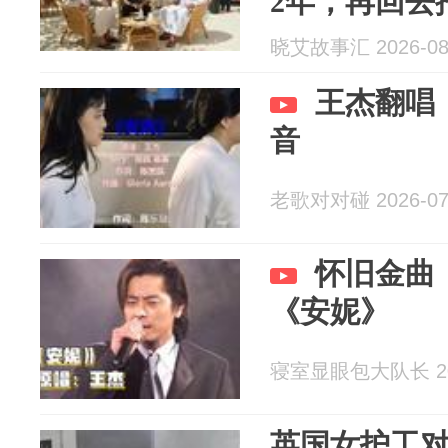
2年，再回去
里站着3个抱
晓艾故事汇 2026-08
我当场懵了
王杰翻唱
音
老歌对对碰 2026-07
怀旧金曲：
《安妮》
寝室显眼包大队长 202
英国女护工对