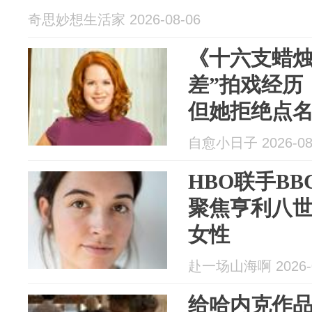
奇思妙想生活家 2026-08-06
《十六支蜡烛
差”拍戏经历
但她拒绝点
自愈小日子 2026-08
HBO联手B
聚焦亨利八
女性
赴一场山海啊 2026-0
给哈内克作