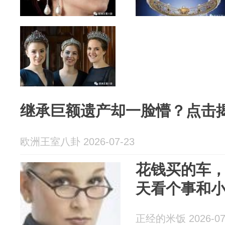
继承巨额遗产却一脸懵？点击
欧洲王室八卦 2026-07-23
花钱买的车
天看个事和
正经的米饭 2026-07