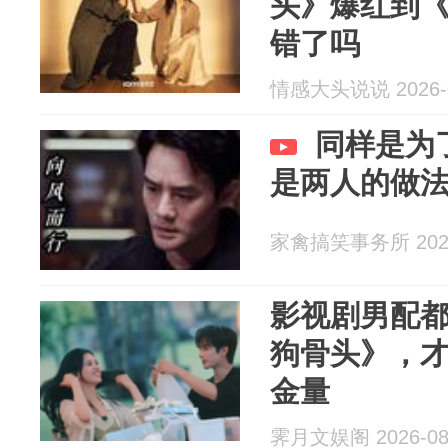
头》爆红到
错了吗
情感大头说说 2026-0
同样是为
是两人的做
家禽搞笑事务所 2026
影视剧男配
狗骨头》，
金量
霁月文娱阁 2026-08