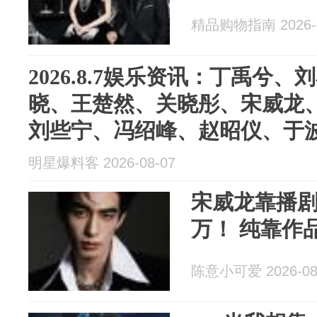
精品购物指南 2026-0
2026.8.7娱乐资讯：丁禹兮
晓、王楚然、关晓彤、宋威龙
刘些宁、冯绍峰、赵昭仪、于
明星爆料客 2026-08-07
宋威龙靠播剧
万！ 纯靠作
陈意小可爱 2026-08