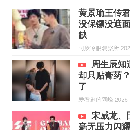
黄景瑜王传
没保镖没遮面
缺
阿废冷眼观察所 2026
周生辰知
却只贴膏药
了
爱看剧的阿峰 2026-0
宋威龙、
毫无压力闪