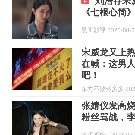
刘浩存宋
《七根心简
黑哥影视 2026-08-0
宋威龙又上
在喊：这男
吧！
东方不败然多多 2026
张婧仪发高
粉丝骂战，