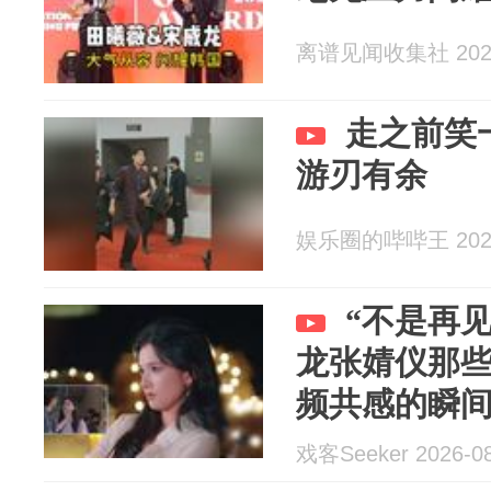
离谱见闻收集社 2026
走之前笑
游刃有余
娱乐圈的哔哔王 2026
“不是再
龙张婧仪那
频共感的瞬
戏客Seeker 2026-08