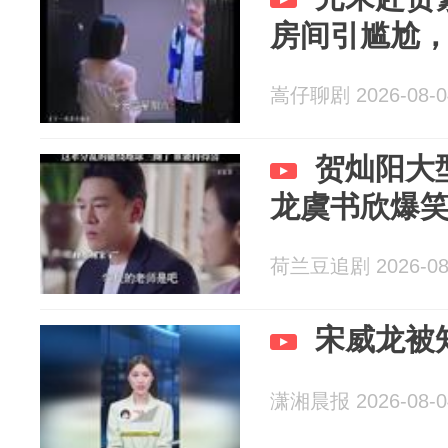
房间引尴尬
嵩仔聊剧 2026-08-0
贺灿阳大
龙虞书欣爆
荷兰豆追剧 2026-08
宋威龙被
潇湘晨报 2026-08-0