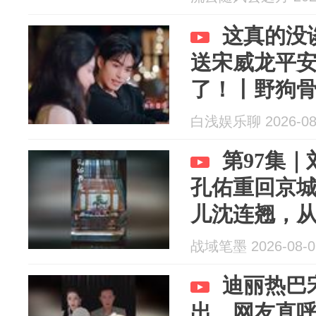
这真的没
送宋威龙平
了！丨野狗
白浅娱乐聊 2026-08
第97集
孔佑重回京
儿沈连翘，
战域笔墨 2026-08-0
迪丽热巴
出，网友直