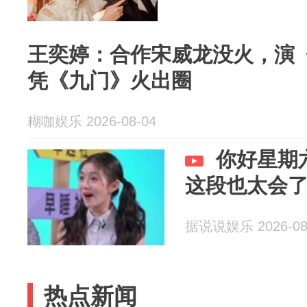
王奕婷：合作宋威龙没火，演
凭《九门》火出圈
糊咖娱乐 2026-08-04
你好星期
这段也太会
据说说娱乐 2026-08
热点新闻