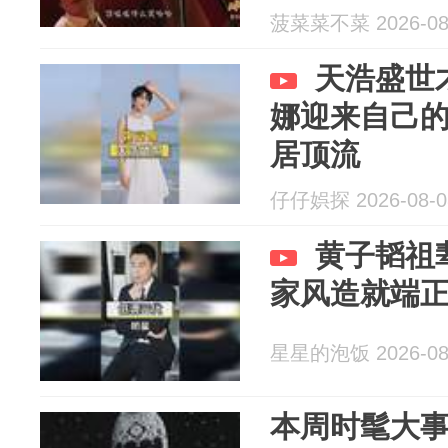
菠菜菜不菜 2026-08
天浩盛世
娜迎来自己
居顶流
仔仔娯探 2026-08-0
黄子韬祖
家风造就端
星星的泡饭 2026-08
本周时髦大事