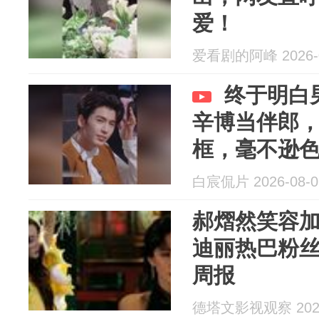
爱！
爱看剧的阿峰 2026-0
终于明白
辛博当伴郎
框，毫不逊
白宸侃片 2026-08-0
郝熠然笑容
迪丽热巴粉丝互争
周报
德塔文影视观察 2026