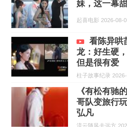
妹，这一幕
起喜电影 2026-08-0
看陈异哄
龙：好生硬
但是很有爱
柱子故事纪录 2026-0
《有松有驰
哥队变旅行
弘凡
流云随风去远方 2026