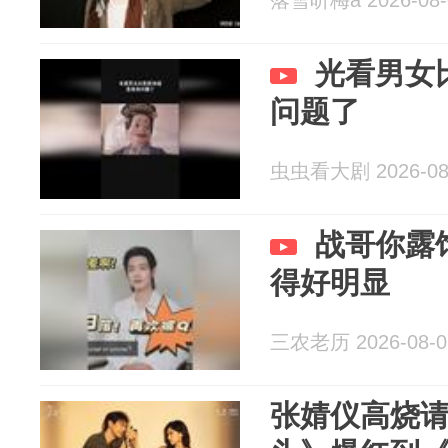
落雪听梅a 2026-08-
光看男女
问题了
虫虫看大剧 2026-08
战哥你露
得好明显
三农老历 2026-08-0
张婧仪高烧