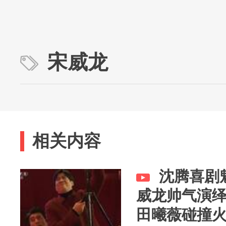
宋威龙
相关内容
沈腾喜剧
威龙帅气演
田曦薇碰撞