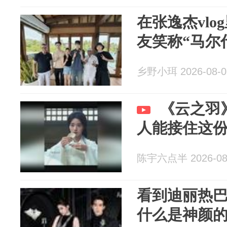
在张逸杰vl
友笑称“马尔
乡野小珥 2026-08-0
《云之羽
人能接住这
陈宇六点半 2026-08
看到迪丽热
什么是神颜