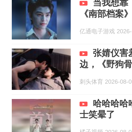
当我想靠
《南部档案
亿通电子游戏 2026-0
张婧仪害
边，《野狗
刺头体育 2026-08-0
哈哈哈哈
士笑晕了