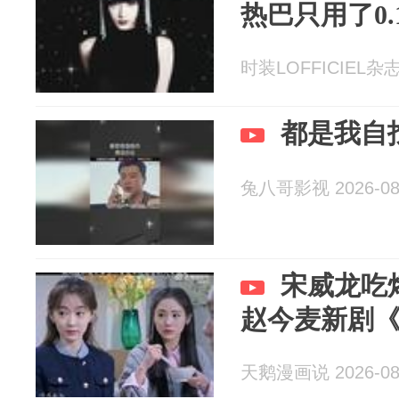
热巴只用了0.
时装LOFFICIEL杂志 
都是我自
兔八哥影视 2026-08
宋威龙吃
赵今麦新剧
天鹅漫画说 2026-08