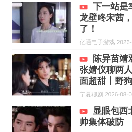
下一站是
龙壁咚宋茜
了！
亿通电子游戏 2026-0
陈异苗靖
张婧仪聊两
面超甜丨野
宁夏聊剧 2026-08-0
显眼包西
帅集体破防