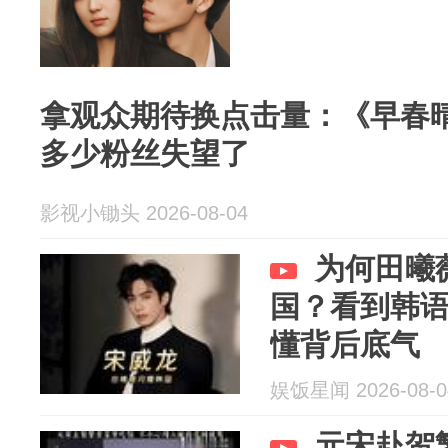
拿观众期待换点击量：《早春
多少粉丝失望了
影视小锄头 2026-08-04
为何田曦
国？看到韩
懂背后底气
娱饭星闻 2026-08-0
元宋赴贺