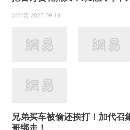
渲渲姐 2025-09-14
兄弟买车被偷还挨打！加代召
哥绑走！