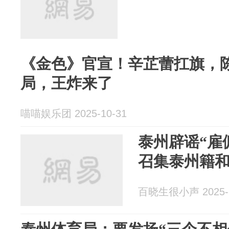
《金色》官宣！辛芷蕾扛旗，
局，王炸来了
喵喵娱乐团 2025-10-31
泰州辟谣“雇
召集泰州籍
百晓生很小声 2025-1