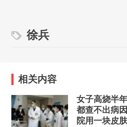
徐兵
相关内容
女子高烧半
都查不出病
院用一块皮肤