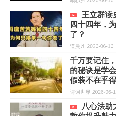
励职派 2026-06-16
王立群读
四十四年，
了？
道曼凡 2026-06-16
千万要记住
的秘诀是学会
假装不在乎得
懂人心；3、
诗词世界 2026-06-1
八心法助