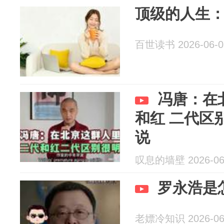
顶级的人生
百世读书 2026-06-0
冯唐：在
和红 二代区
说
叹息的墙壁 2026-06
罗永浩是
老嫖冷知识 2026-06