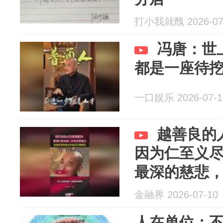
打小我就醜 2026-07
冯唐：世
都是一座待
一口娱乐 2026-07-1
越善良的
因为仁至义
最深的慈悲
悲
金融界 2026-07-10
人在单位：