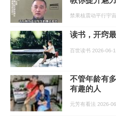
教你提升魅
禁果核震动平行宇宙o 2
读书，开窍
百世读书 2026-06-1
不管年龄有
有趣的人
元芳有看法 2026-06