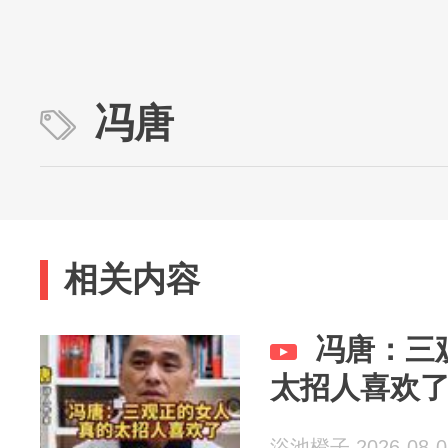
冯唐
相关内容
冯唐：三
太招人喜欢
浴池橙子 2026-08-0