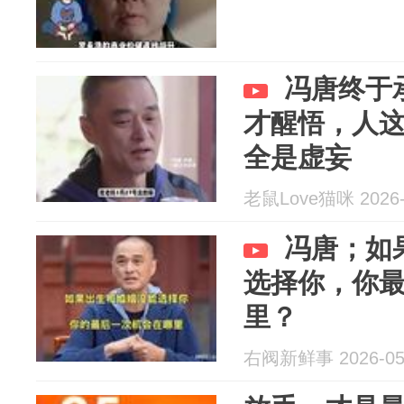
冯唐终于
才醒悟，人
全是虚妄
老鼠Love猫咪 2026-
冯唐；如
选择你，你
里？
右阀新鲜事 2026-05