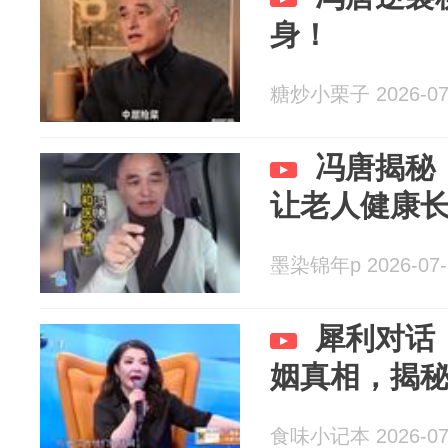
身！
糖炒小栗子 2026-07
冯唐揭秘
让老人健康
墨染锦年p 2026-07-
犀利对话
姻真相，揭
食味小记本 2026-07