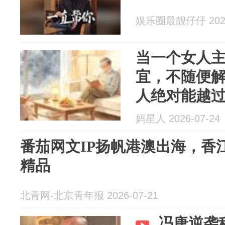
娱乐圈最靓仔仔 2026
当一个女人
宜，不随便
人绝对能越
妈星人 2026-07-24
番茄网文IP扬帆港澳出海，香
精品
北青网-北京青年报 2026-07-21
冯唐逆袭