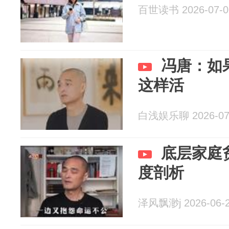
百世读书 2026-07-0
冯唐：如
这样活
白浅娱乐聊 2026-07
底层家庭
度剖析
泽风飘渺j 2026-06-