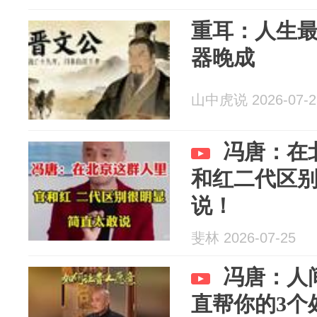
重耳：人生
器晚成
山中虎说 2026-07-2
冯唐：在
和红二代区
说！
斐林 2026-07-25
冯唐：人
直帮你的3个