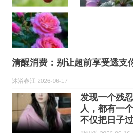
清醒消费：别让超前享受透支
沐浴春江 2026-06-17
发现一个残
人，都有一
不仅把日子
活越累！