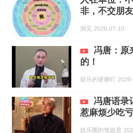
非，不交朋
洞见 2026-07-10
冯唐：原
的！
娱乐的硬糖吖 2026-0
冯唐语录
惹麻烦少吃
娱乐圈的笔娱君 2026