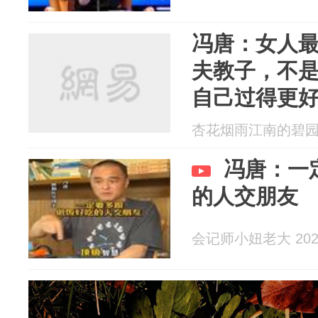
冯唐：女人
夫教子，不
自己过得更
杏花烟雨江南的碧园 20
冯唐：一
的人交朋友
会记师小妞老大 2026