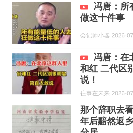
冯唐：所
做这十件事
会记师小器 2026-07
冯唐：在
和红 二代区
说！
往事在未来 2026-07
那个辞职去
年后黯然返
分居