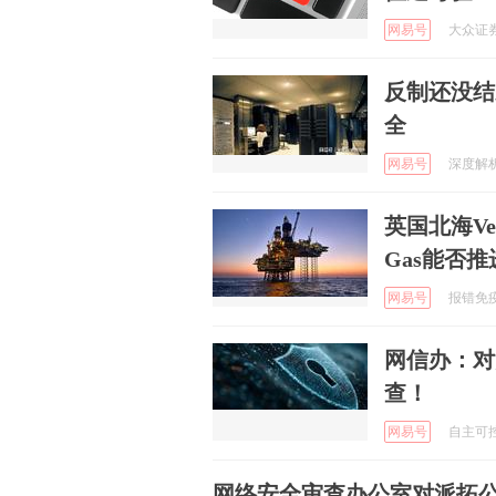
网易号
大众证券报
反制还没结
全
网易号
深度解析热
英国北海Ver
Gas能否
网易号
报错免疫体
网信办：对
查！
网易号
自主可控新
网络安全审查办公室对派拓