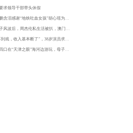
要求领导干部带头休假
地铁吐血女孩”胡心瑶为嫣然天使捐99999元：这份捐赠太沉重，尊重其捐赠意愿，个人向胡心瑶和她的病友之家各捐赠99999元
风波后，周杰伦私生活被扒，澳门输10亿传闻早已经水落石出
，收入基本断了”，38岁演员求职景区NPC：工作量断崖式下跌，留给我试错的时间不多了
四口在“天津之眼”海河边游玩，母子俩不幸溺亡