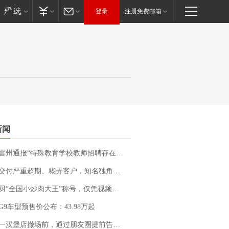
登录
注册免费邮箱
新闻
通报“特殊教育学校教师招聘存在违规行为”：已启动问责程序 副校长被停职
期、糊弄客户，知名独角兽车企创始人回应：都没证据，将依法采取措施，“本人长期与美国交管局保持沟通，对方表示肯定”
“全国小炒肉大王”称号，仅凭视频评出？中国烹饪协会回应
G9车型预售价公布：43.98万起
撤场前，通过朋友圈提前告知逐一退费，有顾客仅剩1元也全被退回，分文不少；顾客：言而有信，让人感动