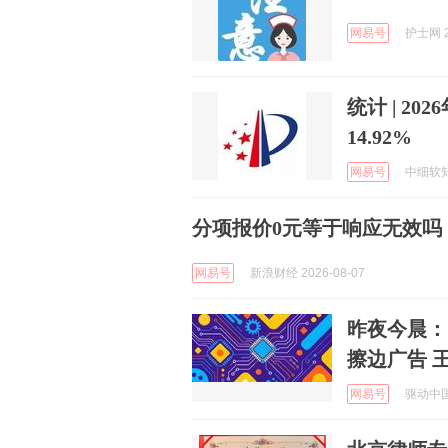
网易号
护士网 2
统计 | 2
14.92%
网易号
中细软知识
分项报价0元等于响应无效吗
网易号
新浪财经 2026-08-07
昨夜今晨：
擦边广告 
网易号
驱动中国 