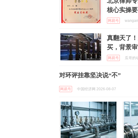
北京律师专
核心实操要
网易号
wangan
真翻天了！
买，背景审
网易号
瓜哥的动物
对环评挂靠坚决说“不”
网易号
中国经济网 2026-08-07