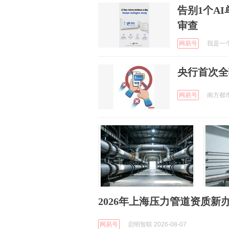
告别1个A
审查
网易号
我是一个养
央行首次全
网易号
南方都市报
2026年上海压力管道资质
网易号
启明智联 2026-08-07