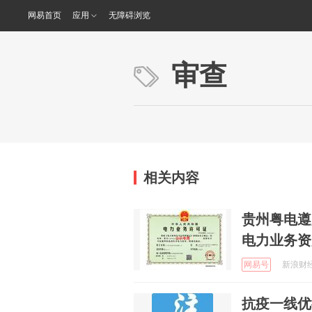
网易首页
应用
无障碍浏览
审查
相关内容
贵州粤电遵
电力业务资
网易号
新浪财经 
抗疫一线优