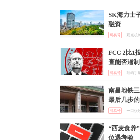
SK海力士子
融资
网易号
观点机构 
FCC 2
查能否遏制
网易号
硅屿手记 
南昌地铁三
最后几步的
网易号
一口娱乐 
“西麦食养
位遇考验