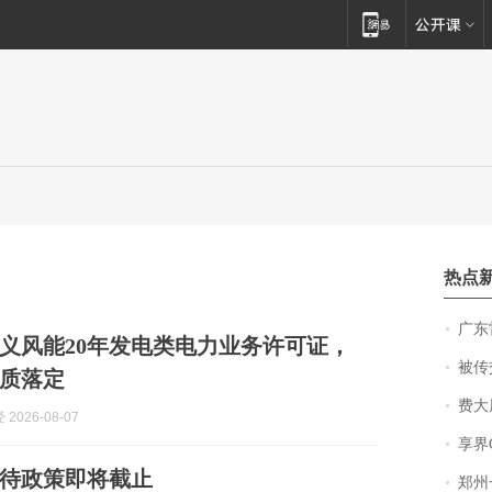
热点
广东雷州
义风能20年发电类电力业务许可证，
被传交付严重超
质落定
费大厨
2026-08-07
享界
待政策即将截止
郑州一汉堡店