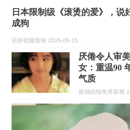
日本限制级《滚烫的爱》，说
成狗
语妍视频剪辑 2026-05-15
厌倦令人审
女：重温90
气质
孤独的独角兽影视 202