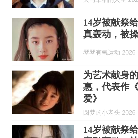
14岁被献祭
真轰动，被
琴琴有氧运动 2026-0
为艺术献身
惠，代表作
爱》
圆梦的小老头 2026-0
14岁被献祭