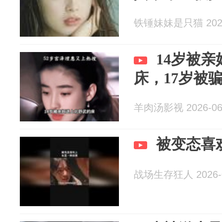
铁锤妹妹是只猫 2026
14岁被
床，17岁被
羊肉汤影视 2026-06
被变态喜
战场生存狂人 2026-0