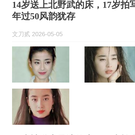
14岁送上北野武的床，17岁
年过50风韵犹存
文刀贰 2026-05-05