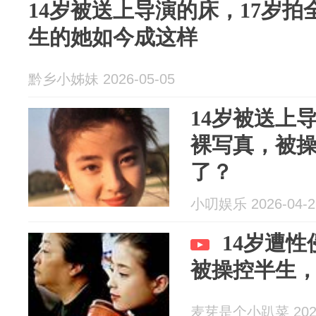
14岁被送上导演的床，17岁
生的她如今成这样
黔乡小姊妹 2026-05-05
14岁被送上
裸写真，被
了？
小叨娱乐 2026-04-2
14岁遭性
被操控半生
麦芽是个小趴菜 2026