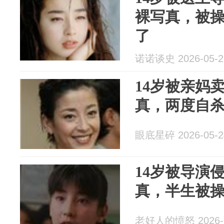
裸写真，被
了
诺诺谈史 2026-05-2
14岁被亲妈
真，两度自
眼底星碎 2026-05-2
14岁被导演
真，半生被
老好人的愤怒 2026-0