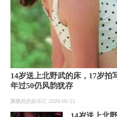
14岁送上北野武的床，17岁
年过50仍风韵犹存
飘飘然的娱乐汇 2026-05-11
14岁送上北