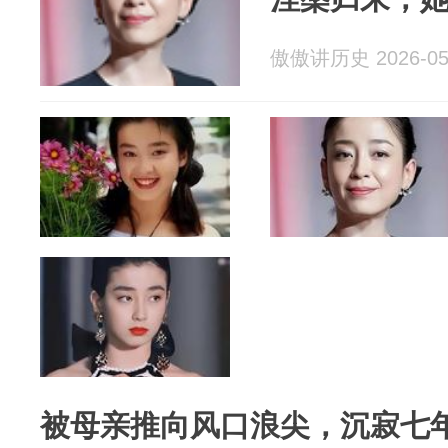
傲傲讲历史 2026-05
被母亲推向风口浪尖，沉寂七