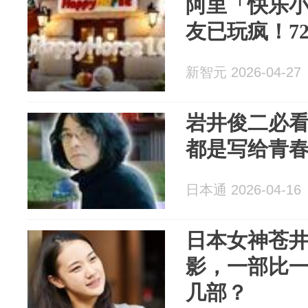
阿里「快乐
友已玩疯！720
新智元 2026-04-27
岩井俊二必
都是写给青
日本通 2026-04-16
日本女神苍
影，一部比
几部？