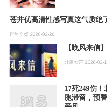
苍井优高清性感写真这气质绝
橙星文娱 2026-02-26
【晚风来信
北疆女声 2026-02-1
17死249伤
胞滞留，预警
旁风