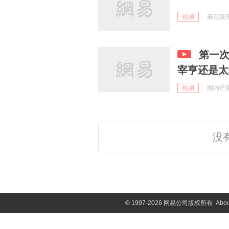
视频
麻花娱乐y
第一
宰亨还是太
视频
圈内芒果捞
没
©
1997-2026 网易公司版权所有
Abou