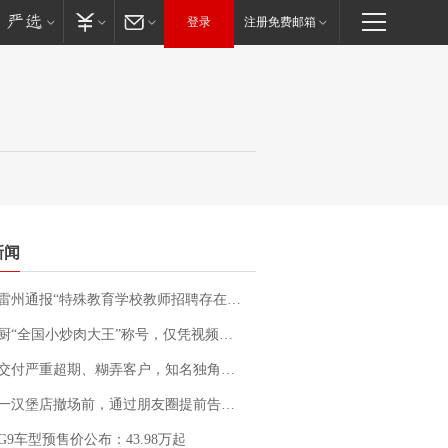
登录
注册免费邮箱
新闻
通报“特殊教育学校教师招聘存在违规行为”：已启动问责程序 副校长被停职
“全国小炒肉大王”称号，仅凭视频评出？中国烹饪协会回应
期、糊弄客户，知名独角兽车企创始人回应：都没证据，将依法采取措施，“本人长期与美国交管局保持沟通，对方表示肯定”
撤场前，通过朋友圈提前告知逐一退费，有顾客仅剩1元也全被退回，分文不少；顾客：言而有信，让人感动
G9车型预售价公布：43.98万起