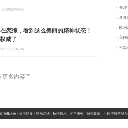
多地
a 2025-04-26
李亚鹏含泪感谢“
欧洲
次在恋综，看到这么美丽的精神状态！
美国
权威了
抢劫刺死
 2025-04-26
有更多内容了
t NetEase
|
公司简介
|
联系方法
|
招聘信息
|
客户服务
|
隐私政策
|
不良信息举报 Comp