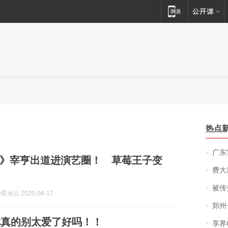
热点
广东雷州
》宰亨出道进演艺圈！ 草莓王子变
费大厨
被传交付严重超
y星光云 2025-06-17
郑州一汉堡店
你真的别太爱了好吗！！
享界