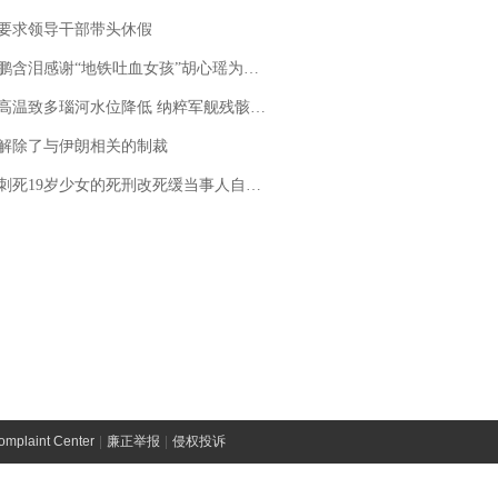
要求领导干部带头休假
地铁吐血女孩”胡心瑶为嫣然天使捐99999元：这份捐赠太沉重，尊重其捐赠意愿，个人向胡心瑶和她的病友之家各捐赠99999元
高温致多瑙河水位降低 纳粹军舰残骸重见天日
解除了与伊朗相关的制裁
19岁少女的死刑改死缓当事人自述：出狱11年间始终刻意躲避被害人家属
laint Center
|
廉正举报
|
侵权投诉