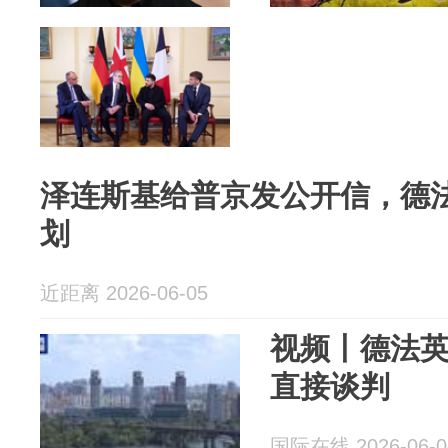
泽连斯基给普京发公开信，德
划
近距离 2026-06-05
视频丨德法
直接谈判
国际在线 2026-06-0