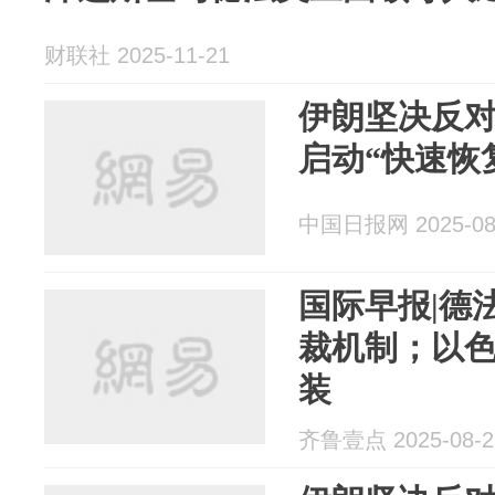
财联社 2025-11-21
伊朗坚决反
启动“快速恢
中国日报网 2025-08
国际早报|德
裁机制；以
装
齐鲁壹点 2025-08-2