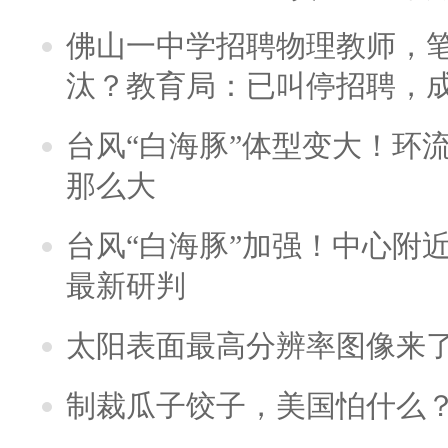
佛山一中学招聘物理教师，笔
汰？教育局：已叫停招聘，
台风“白海豚”体型变大！环流
那么大
台风“白海豚”加强！中心附近
最新研判
太阳表面最高分辨率图像来
制裁瓜子饺子，美国怕什么