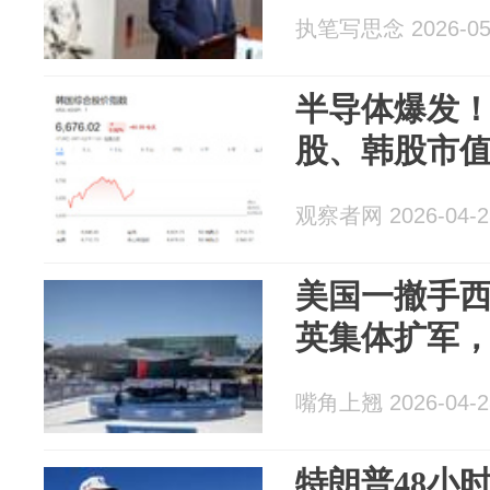
执笔写思念 2026-05
半导体爆发
股、韩股市值
观察者网 2026-04-2
美国一撤手
英集体扩军
嘴角上翘 2026-04-2
特朗普48小