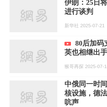
伊朗：25日
进行谈判
新华社 2025-07-21
80后加
英也相继出
猴哥再探 2025-07-1
中俄同一时
核设施，德
吭声