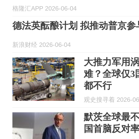
格隆汇APP 2026-06-04
德法英酝酿计划 拟推动普京参
新浪财经 2026-06-04
大推力军用
难？全球仅3
都不行
观史搜寻着 2026-06
默茨全球最
国首脑反对率