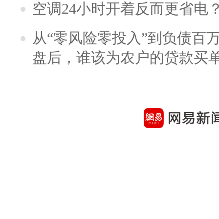
空调24小时开着反而更省电
从“零风险零投入”到负债百
盘后，谁该为农户的贷款买