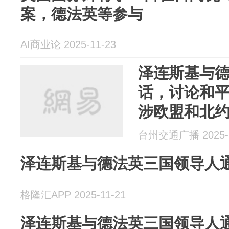
案，德法英等参与
AI商业论 2025-11-23
泽连斯基与
话，讨论和
涉欧盟和北
同意
台州交通广播 2025-1
泽连斯基与德法英三国领导人通
格隆汇APP 2025-11-21
泽连斯基与德法英三国领导人通