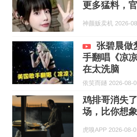
更多猛料，
神颜贩卖机 2026-08
张碧晨做
手翻唱《凉
在太洗脑
依笑而鐹 2026-08-0
鸡排哥消失
场，比你想
虎嗅APP 2026-08-0