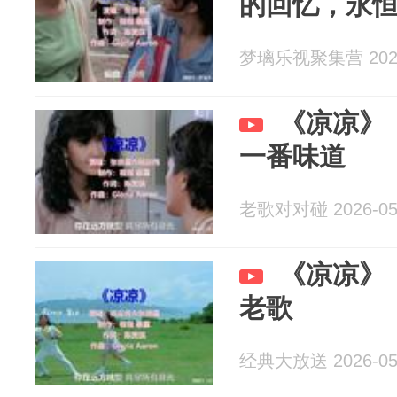
的回忆，永
梦璃乐视聚集营 2026
《凉凉》
一番味道
老歌对对碰 2026-05
《凉凉》
老歌
经典大放送 2026-05