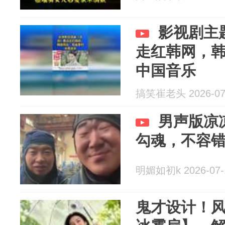
影视剧主
走红韩网，
中国音乐
搞笑崔老头 2026-07
男声版凉
勾魂，不容
明媚如初k 2026-07-
鬼才设计！