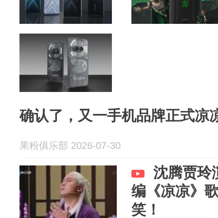
确认了，又一手机品牌正式凉
果粉俱乐部 2026-07-30
沈腾贾玲
编《凉凉》
笑！