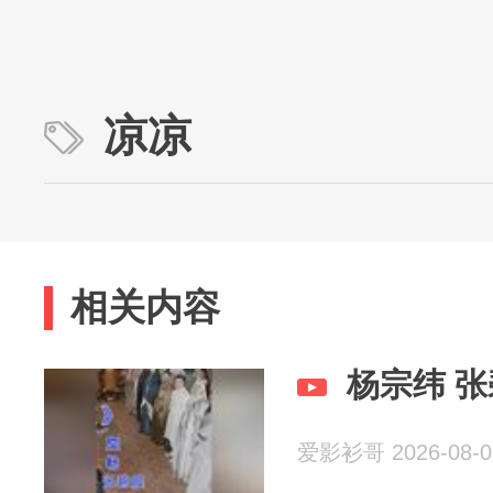
凉凉
相关内容
杨宗纬 
爱影衫哥 2026-08-0