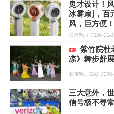
鬼才设计！风
冰雾扇⌋，百
风，巨方便
最黑科技 2026-06-2
紫竹院杜
凉》舞步舒
北京明儿舞蹈 2026-0
三大意外，
信号极不寻