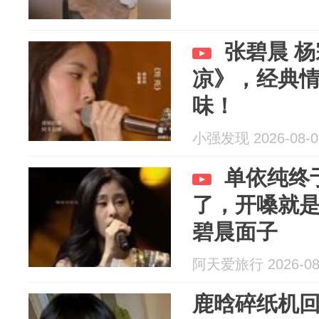
张碧晨 
凉》，经典
味！
小强发现 2026-08-0
单依纯终
了，开嗓就
碧晨面子
阿天爱旅行 2026-08
鹿晗碎纸机