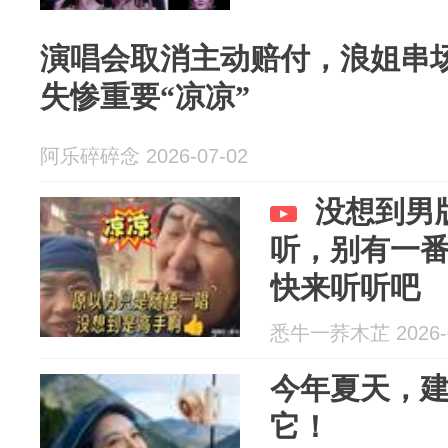
演唱会取消主动赔付，浪姐串
失惨重要“凉凉”
阿乐碎碎念 2026-07-02
没想到男
听，别有一
快来听听吧
悉牛一荞木芷 2026-0
今年夏天，
它！