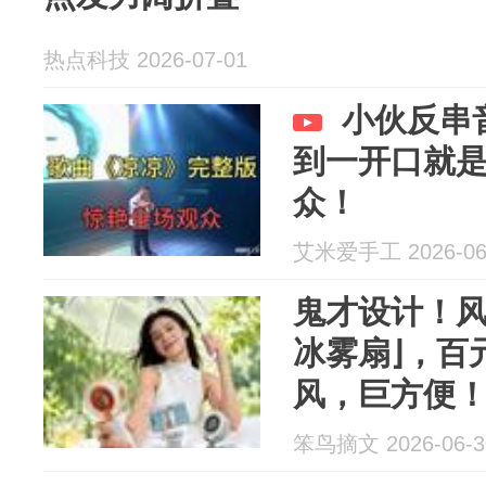
热点科技 2026-07-01
小伙反串
到一开口就
众！
艾米爱手工 2026-06
鬼才设计！风
冰雾扇⌋，百
风，巨方便
笨鸟摘文 2026-06-3