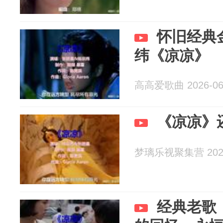
怀旧经典
纬《凉凉》
高高爱歌曲 2026-06
《凉凉》还
梦璃乐视聚集营 2026
经典老歌