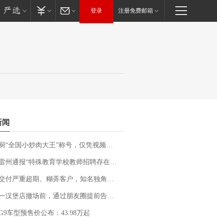
登录
注册免费邮箱
新闻
“全国小炒肉大王”称号，仅凭视频评出？中国烹饪协会回应
通报“特殊教育学校教师招聘存在违规行为”：已启动问责程序 副校长被停职
期、糊弄客户，知名独角兽车企创始人回应：都没证据，将依法采取措施，“本人长期与美国交管局保持沟通，对方表示肯定”
撤场前，通过朋友圈提前告知逐一退费，有顾客仅剩1元也全被退回，分文不少；顾客：言而有信，让人感动
G9车型预售价公布：43.98万起