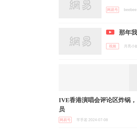
网易号
beebee
那年我
视频
月亮小姐姐
IVE香港演唱会评论区炸锅，
员
网易号
芊手若 2024-07-08