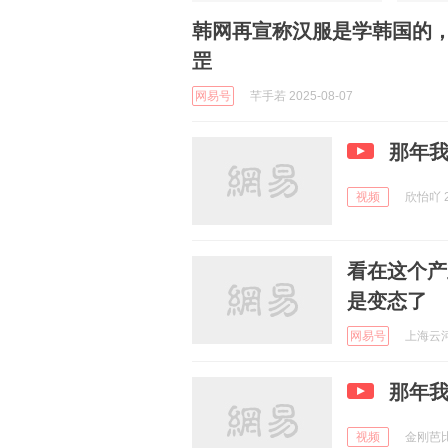
韩网再宣称汉服是学韩国的
罡
网易号
芊手若 2025-08-07
那年我
视频
欣怡吖 2
看在这个产
是变态了
网易号
上海云河 
那年我
视频
金刚芭比熊