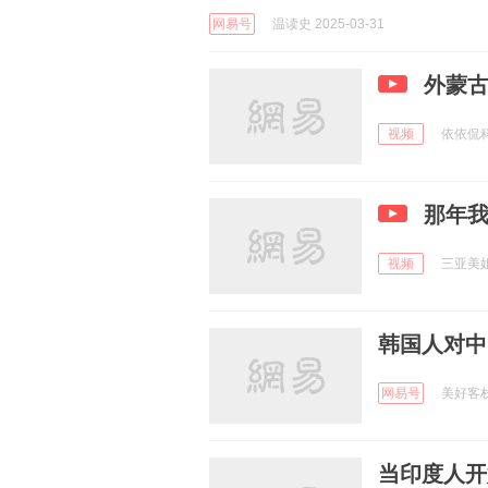
网易号
温读史 2025-03-31
外蒙
视频
依依侃科普
那年我
视频
三亚美姐 
韩国人对中
网易号
美好客栈大
当印度人开