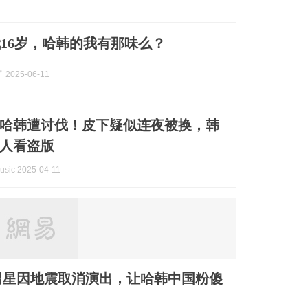
16岁，哈韩的我有那味么？
2025-06-11
哈韩遭讨伐！皮下疑似连夜被换，韩
人看盗版
usic 2025-04-11
男星因地震取消演出，让哈韩中国粉傻