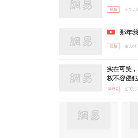
视频
小英大宝 
那年我
视频
迷人de玫
实在可笑，
权不容侵犯
网易号
艺飞说 2