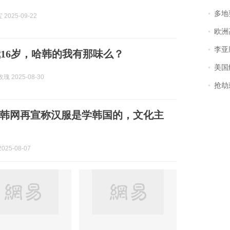
多地
2025-09-22
欧洲
李亚鹏含泪感谢“
16岁，哈韩的我有那味么？
美国
瑰 2025-08-30
抢劫刺死
韩网再宣称汉服是学韩国的，文化主
025-08-07