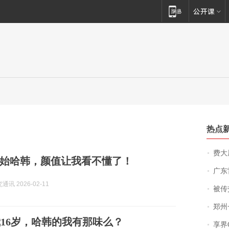
热点
费大厨
始哈韩，颜值让我看不懂了！
广东雷州
讯 2026-02-11
被传交付严重超
郑州一汉堡店
16岁，哈韩的我有那味么？
享界