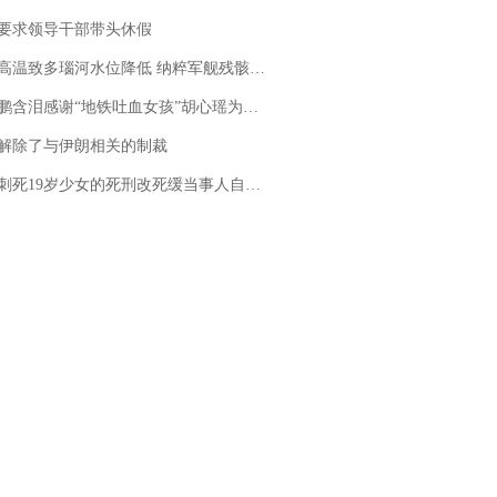
要求领导干部带头休假
高温致多瑙河水位降低 纳粹军舰残骸重见天日
地铁吐血女孩”胡心瑶为嫣然天使捐99999元：这份捐赠太沉重，尊重其捐赠意愿，个人向胡心瑶和她的病友之家各捐赠99999元
解除了与伊朗相关的制裁
19岁少女的死刑改死缓当事人自述：出狱11年间始终刻意躲避被害人家属