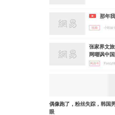
那年我
视频
小软妹子 
张家界文旅
网嘲讽中国
网易号
FancyM
偶像跑了，粉丝失踪，韩国
眼