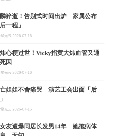
麟猝逝！告别式时间出炉 家属公布
后一程」
y星光云 2026-07-16
炜心梗过世！Vicky指黄大炜血管又通
死因
y星光云 2026-07-16
亡姐姐不舍痛哭 演艺工会出面「后
」
y星光云 2026-07-16
年女友遭爆同居长发男14年 她拖病体
良、无知