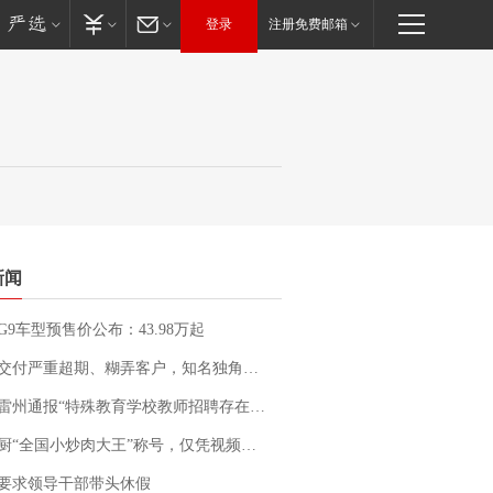
登录
注册免费邮箱
新闻
G9车型预售价公布：43.98万起
期、糊弄客户，知名独角兽车企创始人回应：都没证据，将依法采取措施，“本人长期与美国交管局保持沟通，对方表示肯定”
通报“特殊教育学校教师招聘存在违规行为”：已启动问责程序 副校长被停职
“全国小炒肉大王”称号，仅凭视频评出？中国烹饪协会回应
要求领导干部带头休假