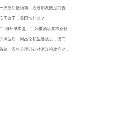
撤场前，通过朋友圈提前告知逐一退费，有顾客仅剩1元也全被退回，分文不少；顾客：言而有信，让人感动
瓜子饺子，美国怕什么？
坏纸巾盒，宝妈被酒店要求赔付924元！三亚一酒店回复：骨瓷定制！网友一查价格，吵翻了
风波后，周杰伦私生活被扒，澳门输10亿传闻早已经水落石出
总、应急管理部针对浙江福建启动防汛防台风四级应急响应