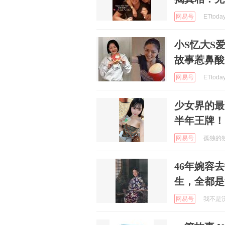
网易号
ETtoda
小S忆大S
故事惹鼻酸
网易号
ETtoda
少女界的最
半年王牌！
网易号
孤独的独角
46年婉容
生，全都是
网易号
我不是沃神