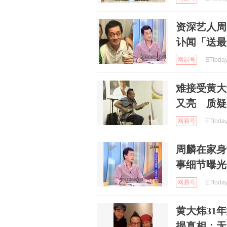
资深艺人周
讣闻「送最
网易号
ETtoda
难接受黄大
又亮 质疑
网易号
ETtoda
周麟在家身
事细节曝光
网易号
ETtoda
黄大炜31
揭真相：无