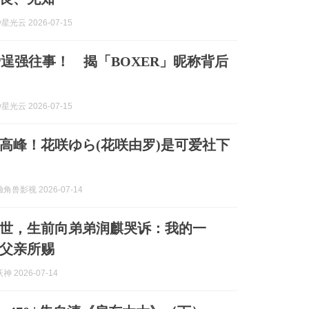
y星光云 2026-07-15
爱逞强往事！ 揭「BOXER」昵称背后
y星光云 2026-07-15
高峰！花咲ゆら(花咲由罗)是可爱社下
兽影视 2026-07-14
去世，生前向弟弟润麒哭诉：我的一
父亲所赐
 2026-07-14