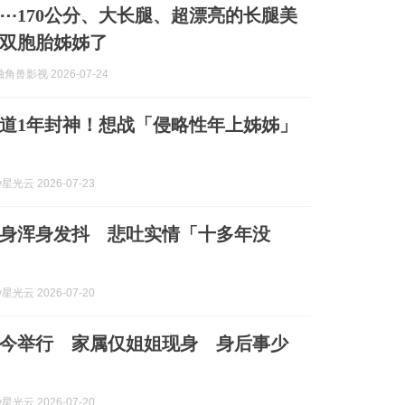
⋯170公分、大长腿、超漂亮的长腿美
双胞胎姊姊了
兽影视 2026-07-24
道1年封神！想战「侵略性年上姊姊」
y星光云 2026-07-23
身浑身发抖 悲吐实情「十多年没
y星光云 2026-07-20
今举行 家属仅姐姐现身 身后事少
y星光云 2026-07-20