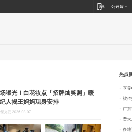
热点
享界
场曝光！白花妆点「招牌灿笑照」暖
被传交付严重超
纪人揭王妈妈现身安排
广东雷州
y星光云 2026-08-07
费大厨
多地