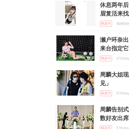
休息两年后
眉复活来找
网易号
孤独的独角
濑户环奈出
来台指定它
网易号
ETtoda
周麟大姐现
见」
网易号
ETtoda
周麟告别式
数好友出席
网易号
ETtoda