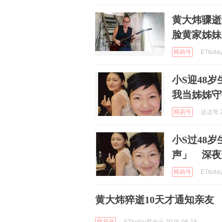
黄大炜骤逝爆
脸黄家姊妹
网易号
ETtoda
小S迎48
我当姊姊守
网易号
达达哥 2
小S过48
声」 深夜
网易号
ETtoda
黄大炜猝逝10天才通知亲友