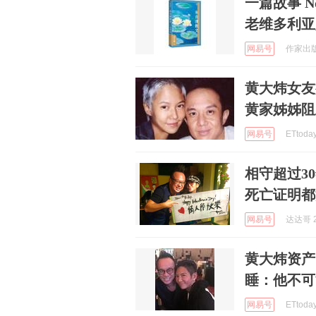
一篇故事 N
老维多利亚
网易号
作家出版社
黄大炜女友
黄家姊姊阻
网易号
ETtoda
相守超过3
死亡证明都
网易号
达达哥 2
黄大炜资产
睡：他不可
网易号
ETtoda