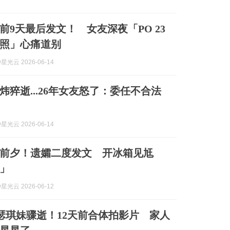
前9天最后发文！ 女友深夜「PO 23
照」心痛道别
y星光云 2026-06-14
炜猝逝...26年女友怒了：委任不合法
y星光云 2026-06-14
前夕！遗孀二度发文 开冰箱见尪
」
y星光云 2026-06-12
lvet瑟琪妹骤逝！12天前合体拍影片 家人