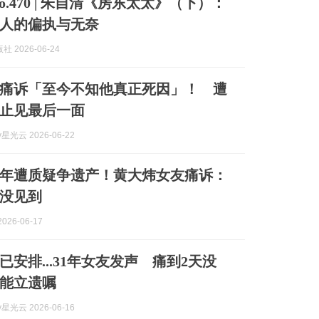
o.470 | 朱自清《房东太太》（下）：
人的偏执与无奈
 2026-06-24
痛诉「至今不知他真正死因」！ 遭
止见最后一面
y星光云 2026-06-22
0年遭质疑争遗产！黄大炜女友痛诉：
没见到
026-06-17
已安排...31年女友发声 痛到2天没
能立遗嘱
y星光云 2026-06-16