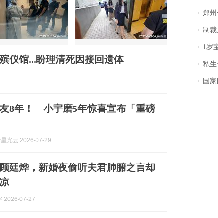
郑州一汉堡店
制裁
1岁宝宝碰
殡仪馆...盼理清死因接回遗体
私生子
国家防
友8年！ 小宇磨5年惊喜宣布「重磅
y星光云 2026-07-29
顾廷烨，新婚夜偷听夫君肺腑之言却
凉
2026-07-27