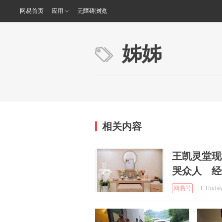
网易首页
应用
无障碍浏览
姊姊
相关内容
王凯灵堂现
哭众人 经
网易号
ETtoda