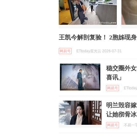
王凯今解剖复验！ 2胞姊现身
网易号
ETtoday星光云 2026-07-31
稳交圈外女
喜讯」
网易号
ETtoda
明兰毁容嫁
让她彻骨冰
网易号
不易一字 