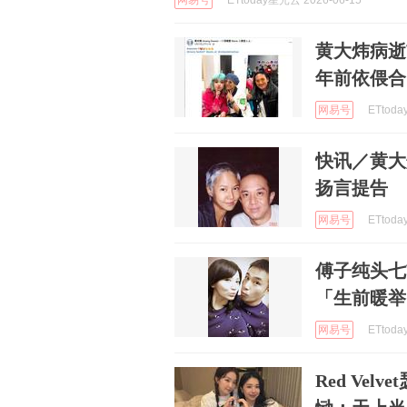
网易号
ETtoday星光云 2026-06-15
黄大炜病逝
年前依偎合
网易号
ETtoda
快讯／黄大
扬言提告
网易号
ETtoda
傅子纯头七
「生前暖举
网易号
ETtoda
Red Ve