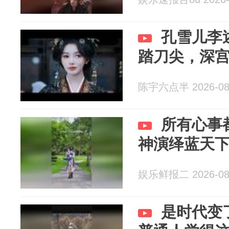
孔雪儿李
踏刀尖，深
陈宇六点半 2026-08
所有心事
神演绎蓝天
娱乐鲜报二 2026-08
是时代变