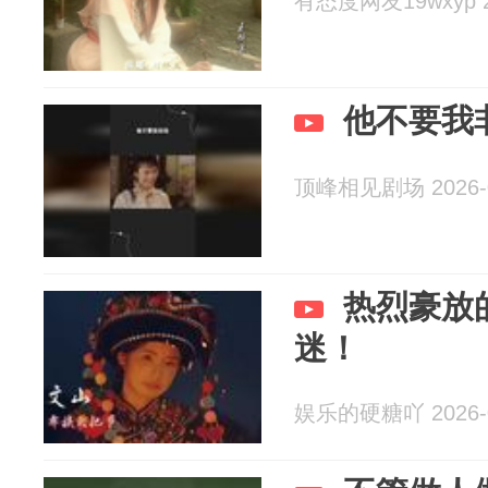
有态度网友19wxyp 20
他不要我
顶峰相见剧场 2026-0
热烈豪放
迷！
娱乐的硬糖吖 2026-0