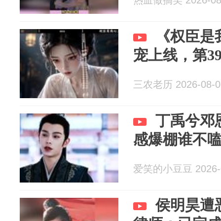
热血做搞笑 2026-08
《权臣是
宠上线，第3
三农老历 2026-08-0
丁禹兮邓
感爆棚谁不
爱笑的小豆豆 2026-0
侯明昊遭