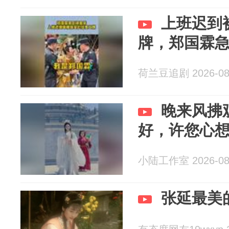
上班迟到
牌，郑国霖
荷兰豆追剧 2026-08
晚来风拂
好，许您心
小陆工作室 2026-08
张延最美的