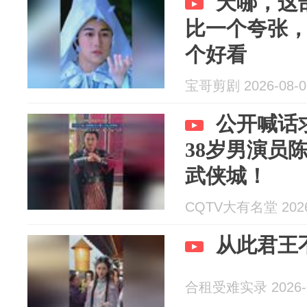
天哪，这
比一个夸张
个好看
宝哥剪剧 2026-08-0
公开喊话
38岁男演员
武侠城！
CQTV大有名堂 2026
从此君王
合租受难实录 2026-0