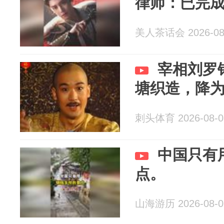
律师：已完
美人茶话会 2026-08
宰相刘罗
塘织造，降
刺头体育 2026-08-0
中国只有
点。
山海游历 2026-08-0