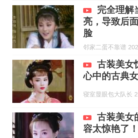
完全理解
亮，导致后
脸
邻家二蛋不靠谱 2026
古装美女
心中的古典
寝室显眼包大队长 202
古装美女
容太惊艳了