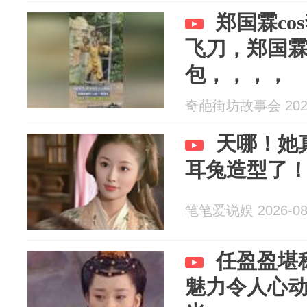
郑国霖co
飞刀，郑国
包，，，，
奇葩街坊故事会 2026
天哪！她
耳兔造型了
笔笔爱说娱 2026-08
任盈盈堪
魅力令人心