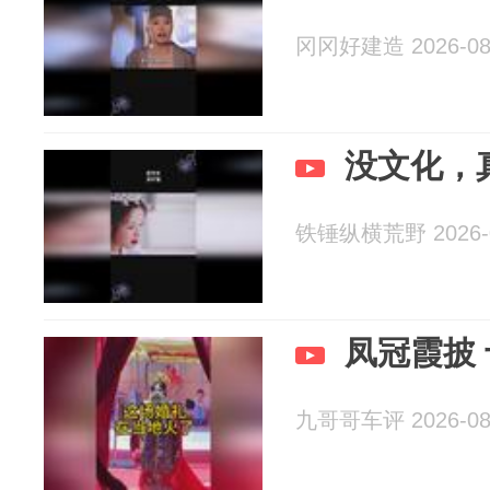
冈冈好建造 2026-08
没文化，
铁锤纵横荒野 2026-0
凤冠霞披
九哥哥车评 2026-08