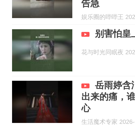
告急
娱乐圈的哔哔王 2026
别害怕皇
花与时光同眠夜 2026
岳雨婷含
出来的痛，
心
生活魔术专家 2026-0