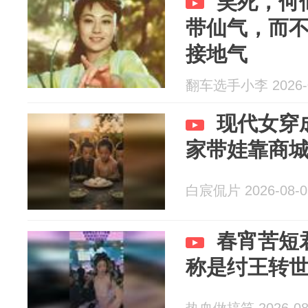
笑死，何
带仙气，而
接地气
翻车选手小李 2026-0
现代女穿
家带娃靠商
白宸侃片 2026-08-0
春宵苦短
称是纣王转