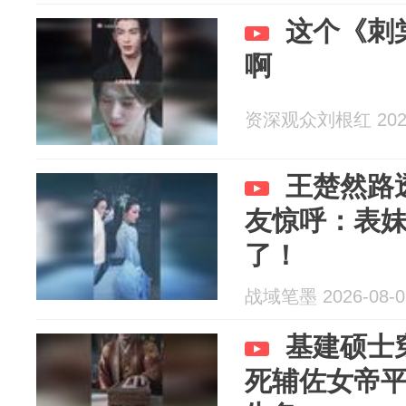
这个《刺
啊
资深观众刘根红 2026
王楚然路
友惊呼：表妹
了！
战域笔墨 2026-08-0
基建硕士
死辅佐女帝