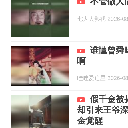
不管做人
七大人影视 2026-08
谁懂曾舜
啊
哇哇爱追星 2026-08
假千金被
却引来王爷
金觉醒