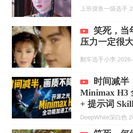
上班摸鱼一级选手 202
笑死，当
压力一定很
翻车选手小李 2026-0
时间减半
Minimax 
+ 提示词 Sk
DeepWhite深白色 20