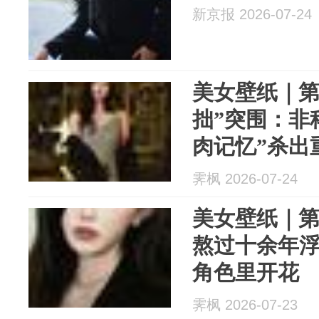
新京报 2026-07-24
美女壁纸｜第3
拙”突围：非
肉记忆”杀出
霁枫 2026-07-24
美女壁纸｜第3
熬过十余年
角色里开花
霁枫 2026-07-23