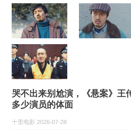
哭不出来别尬演，《悬案》王
多少演员的体面
十里电影 2026-07-28