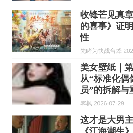
收锋芒见真
的喜事》证
性
先睹为快战台烽 2026
美女壁纸｜第4
从“标准化偶
员”的拆解与
霁枫 2026-07-29
这才是大男
《江海潮生