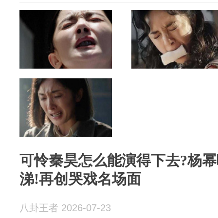
可怜秦昊怎么能演得下去?杨
涕!再创哭戏名场面
八卦王者 2026-07-23