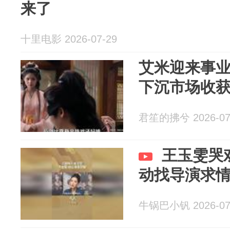
来了
十里电影 2026-07-29
艾米迎来事
下沉市场收
君笙的拂兮 2026-07
王玉雯哭
动找导演求
牛锅巴小钒 2026-07