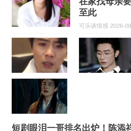
在家找母亲
至此
可乐谈情感 2026-08
短剧眼泪一哥排名出炉！陈添