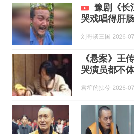
豫剧《长
哭戏唱得肝
刘哥谈三国 2026-07
《悬案》王
哭演员都不
君笙的拂兮 2026-07