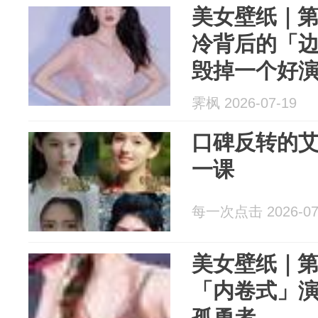
美女壁纸｜第3
冷背后的「
毁掉一个好
霁枫 2026-07-19
口碑反转的
一课
每一次点击 2026-07
美女壁纸｜第3
「内卷式」
孤勇者