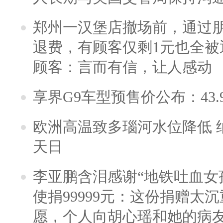
郑州一汉堡店撤场前，通过
退费，有顾客仅剩1元也全被
顾客：言而有信，让人感动
享界G9车型预售价公布：43.
欧洲高温致多瑙河水位降低 
天日
李亚鹏含泪感谢“地铁吐血女
使捐99999元：这份捐赠太
愿，个人向胡心瑶和她的病友之