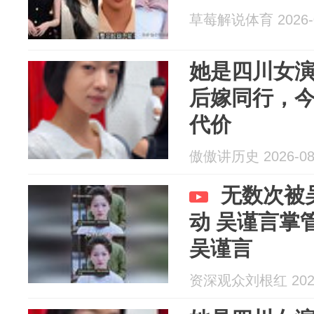
草莓解说体育 2026-0
她是四川女
后嫁同行，
代价
傲傲讲历史 2026-08
无数次被
动 吴谨言掌
吴谨言
资深观众刘根红 2026