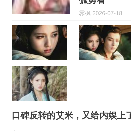
霁枫 2026-07-18
口碑反转的艾米，又给内娱上