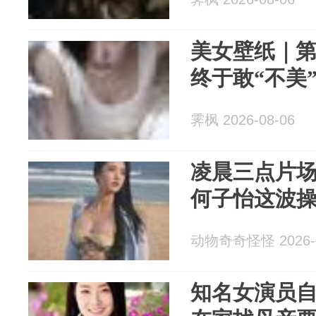
美女壁纸｜第4
终于敢“不美
霁枫 2026-08-06
凌晨三点片场
何子怡这波操
动物奇奇怪怪 2026-0
知名女演员自