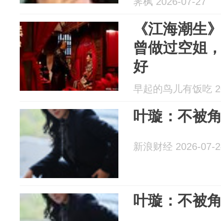
霁枫 2026-07-27
《江海潮生
曾做过空姐
好
早起的鸟儿有饭吃 202
叶璇：不被
新浪财经 2026-07-2
叶璇：不被