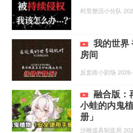
村里整活小分队 2026
我的世界
房间
反套路小剧场 2026-0
融合版：
小蛙的内鬼
册」
沙雕道具制造局 2026