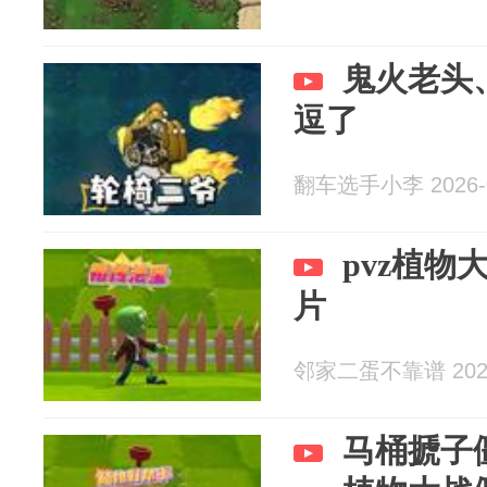
鬼火老头
逗了
翻车选手小李 2026-0
pvz植
片
邻家二蛋不靠谱 2026
马桶搋子