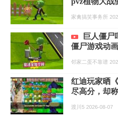
pvz植物大战
家禽搞笑事务所 2026
巨人僵尸吓
僵尸游戏动
邻家二蛋不靠谱 2026
红迪玩家晒
尽高分，却
渡川5 2026-08-07