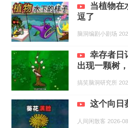
当植物在
逗了
脑洞编剧小剧场 2026
幸存者日
出现一颗树
搞笑脑洞研究所 2026
这个向日
人间闲散客 2026-08