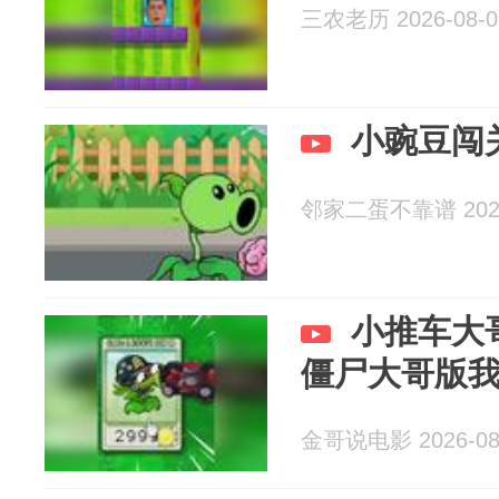
三农老历 2026-08-0
小豌豆闯
邻家二蛋不靠谱 2026
小推车大
僵尸大哥版
金哥说电影 2026-08