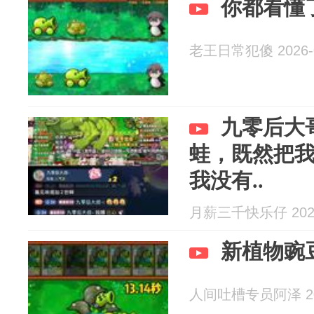
你都看懂
老王日常犯傻 2026-0
九零后大
蛙，既然把
我没有..
月薪三千快乐仔 2026
新植物豌
人间吐槽专员阿泽 202