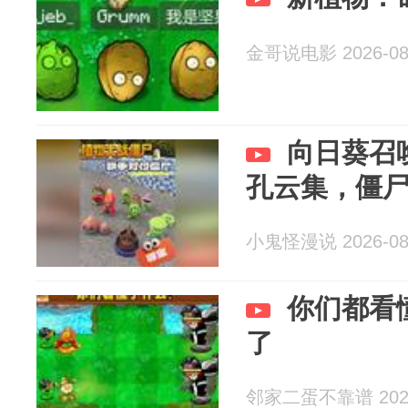
金哥说电影 2026-08
向日葵召
孔云集，僵
小鬼怪漫说 2026-08
你们都看
了
邻家二蛋不靠谱 2026