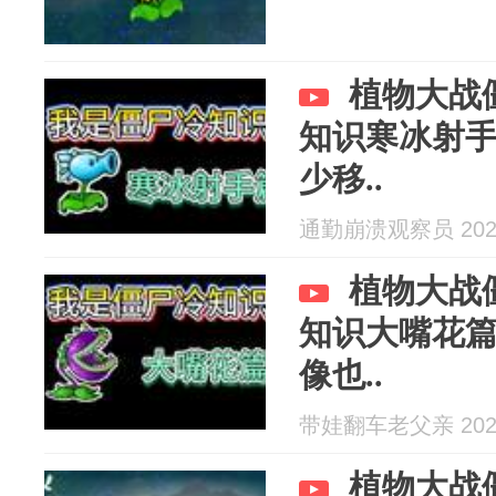
植物大战
知识寒冰射
少移..
通勤崩溃观察员 2026
植物大战
知识大嘴花
像也..
带娃翻车老父亲 2026
植物大战