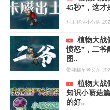
45秒”，这才
村里整活小分队 2026
植物大战
愤怒”，二爷
图..
带娃翻车老父亲 2026
植物大战
知识小喷菇
的好..