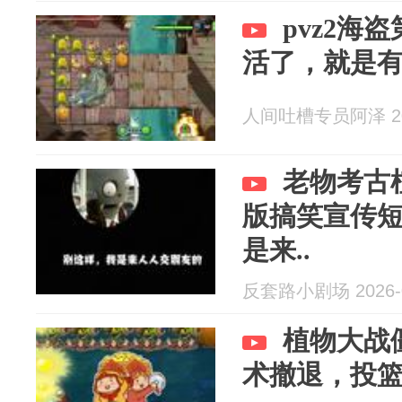
pvz2海
活了，就是
人间吐槽专员阿泽 202
老物考古
版搞笑宣传
是来..
反套路小剧场 2026-0
植物大战
术撤退，投