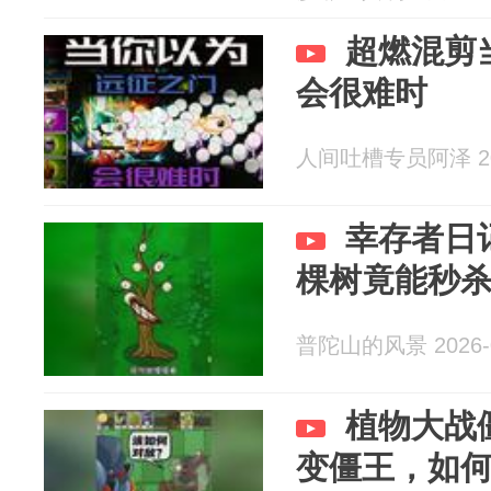
超燃混剪
会很难时
人间吐槽专员阿泽 202
幸存者日
棵树竟能秒
普陀山的风景 2026-0
植物大战
变僵王，如