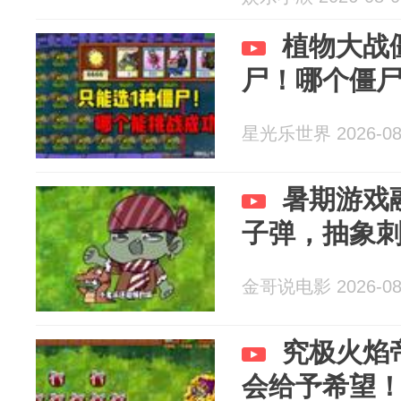
植物大战
尸！哪个僵尸
星光乐世界 2026-08
暑期游戏
子弹，抽象
金哥说电影 2026-08
究极火焰
会给予希望