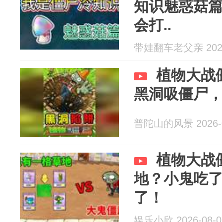
知识魅惑菇
会打..
带娃翻车老父亲 2026
植物大战
黑洞吸僵尸
普陀山的风景 2026-0
植物大战
地？小鬼吃
了！
娱乐小欣 2026-08-0