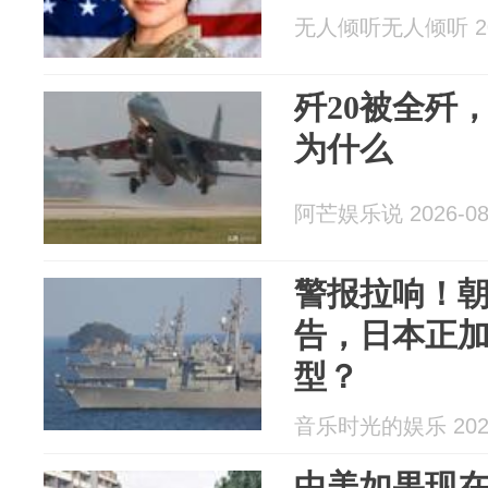
无人倾听无人倾听 202
歼20被全歼
为什么
阿芒娱乐说 2026-08
警报拉响！
告，日本正
型？
音乐时光的娱乐 2026
中美如果现