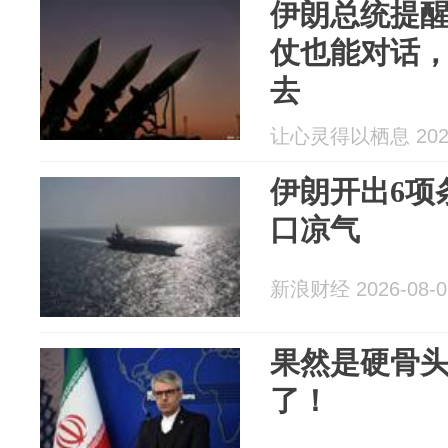
伊朗总统提
仗也能对话
去
让心灵得以栖息 2026
伊朗开出6项
口凉气
新浪财经 2026-08-0
果然是硬骨
了！