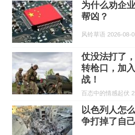
为什么劝企业
帮凶？
风铃草语 2026-08-0
仗没法打了
转枪口，加
战！
百态中的情感起伏 202
以色列人怎
争打掉了自己