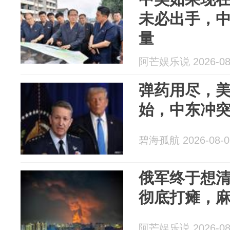
未必出手，
量
阿芒娱乐说 2026-08
弹药用尽，
始，中东冲
碧海孤航 2026-08-0
俄军终于想
彻底打瘫，
阿芒娱乐说 2026-08