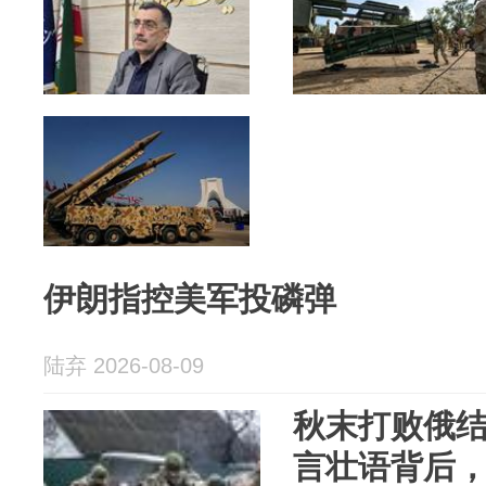
伊朗指控美军投磷弹
陆弃 2026-08-09
秋末打败俄
言壮语背后