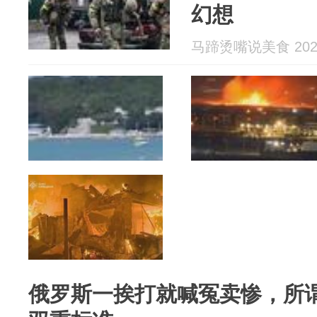
幻想
马蹄烫嘴说美食 2026
俄罗斯一挨打就喊冤卖惨，所