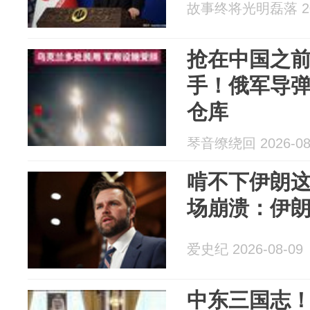
故事终将光明磊落 202
抢在中国之
手！俄军导
仓库
琴音缭绕回 2026-08
啃不下伊朗
场崩溃：伊
爱史纪 2026-08-09
中东三国志