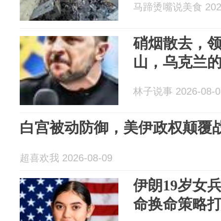
马蹄烫嘴说美食 2026
硝烟散去，
山，乌克兰
林子说事 2026-08-0
白宫被动防御，美伊政权颠覆
超喜欢我 2026-08-09
伊朗19岁女
命换命策略