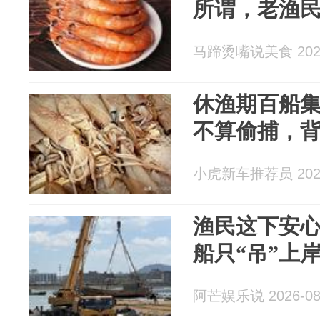
所谓，老渔
马蹄烫嘴说美食 2026
休渔期百船
不算偷捕，
小虎新车推荐员 2026
渔民这下安心
船只“吊”上
阿芒娱乐说 2026-08