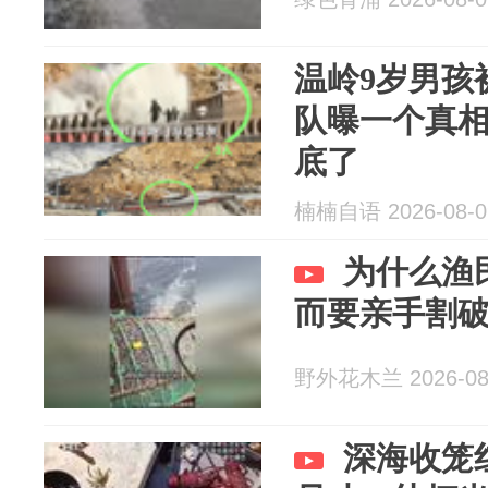
温岭9岁男孩
队曝一个真
底了
楠楠自语 2026-08-0
为什么渔
而要亲手割
野外花木兰 2026-08
深海收笼