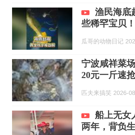
渔民海底
些稀罕宝贝
瓜哥的动物日记 2026
宁波咸祥菜
20元一斤速
匹夫来搞笑 2026-08
船上无女
两年，背负