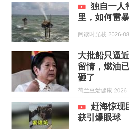
独自一人
里，如何雷
阅读时光栈 2026-08
大批船只逼
留情，燃油
砸了
荷兰豆爱健康 2026-0
赶海惊现
获引爆眼球