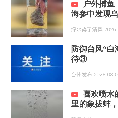
户外捕鱼
海参中发现
绿水染了清风 2026-0
防御台风“白
待③
台州发布 2026-08-0
喜欢喷水
里的象拔蚌