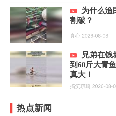
为什么渔
割破？
真心 2026-08-08
兄弟在钱
到60斤大青
真大！
搞笑琪琦 2026-08-0
热点新闻