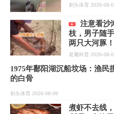
刺头体育 2026-08-0
注意看沙
枝，男子随
两只大河豚
老屬科普 2026-08-0
1975年鄱阳湖沉船坟场：渔
的白骨
刺头体育 2026-08-09
煮虾不去线