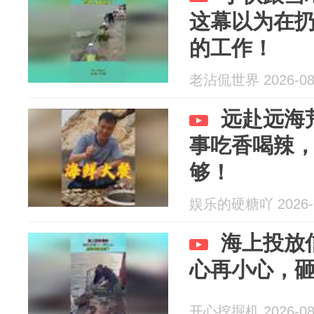
这幕以为在
的工作！
老沾侃世界 2026-08
远赴远海
事吃香喝辣
够！
娱乐的硬糖吖 2026-0
海上投放
心再小心，
开心挖掘机 2026-08