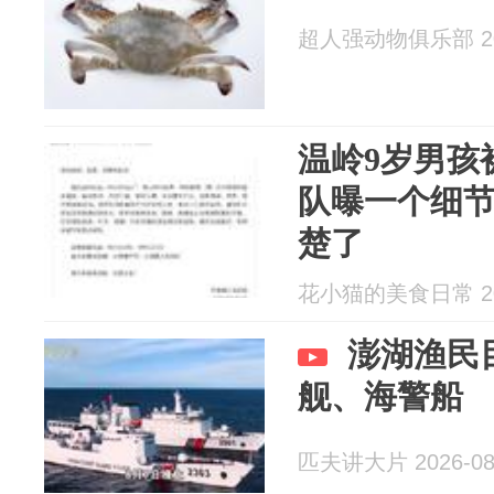
超人强动物俱乐部 202
温岭9岁男孩
队曝一个细
楚了
花小猫的美食日常 202
澎湖渔民
舰、海警船
匹夫讲大片 2026-08