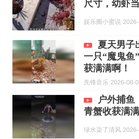
尺寸，幼虾
娱乐圈小蜜说 2026-0
夏天男子
一只“魔鬼鱼
获满满啊！
先锋音乐 2026-08-0
户外捕鱼
青蟹收获满
绿水染了清风 2026-0