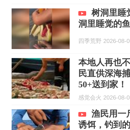
树洞里睡
洞里睡觉的
四季荒野 2026-08-0
本地人再也
民直供深海
50+送到家！
感觉会火 2026-08-0
渔民用一
诱饵，钓到