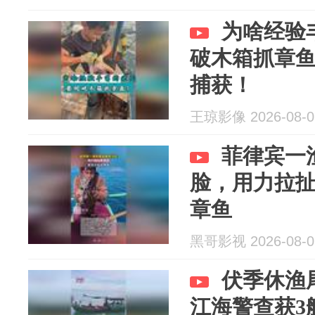
为啥经验
破木箱抓章
捕获！
王琼影像 2026-08-0
菲律宾一
脸，用力拉
章鱼
黑哥影视 2026-08-0
伏季休渔
江海警查获3