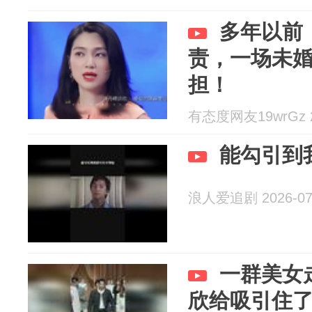
多年以前
责，一场未
担！
有态度网友19wrGz 20
能勾引到
浪人爱追剧 2026-07
一群美女
欣给吸引住