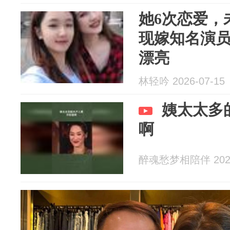
她6次恋爱，
现嫁知名演员
漂亮
林轻吟 2026-07-15
姨太太多
啊
醉魂愁梦相陪伴 2026