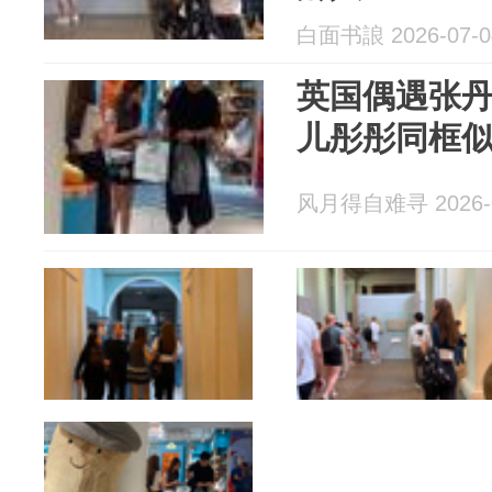
白面书誏 2026-07-0
英国偶遇张
儿彤彤同框
风月得自难寻 2026-0