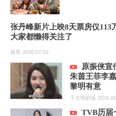
张丹峰新片上映8天票房仅11
大家都懒得关注了
娱慧 2026-07-02
原振侠宣
朱茵王菲李
黎明有意
千古情剧场 2026-06
TVB历届