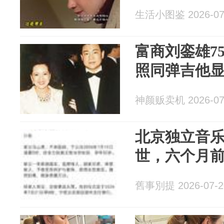
生活小图鉴 2026-07
富商刘銮雄7
照同弹吉他
神颜贩卖机 2026-07
北京独立音乐
世，六个月
舊事別提 2026-07-2