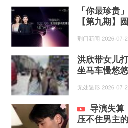
「你最珍贵」
【第九期】
荆门新闻 2026-07-2
洪欣带女儿
坐马车慢悠
无处遁形 2026-07-2
导演失算
压不住男主