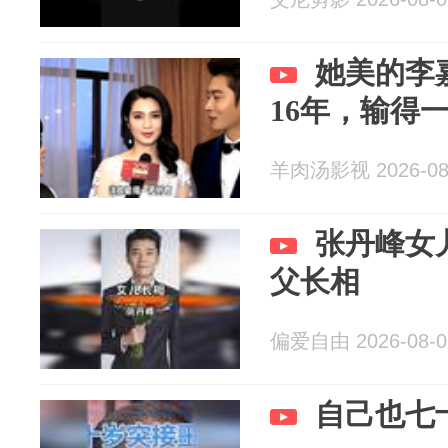
她美的李
16年，输得
羊肉汤影视 2026-08
张丹峰女
父长相
偏爱自由 2026-08-0
自己也七