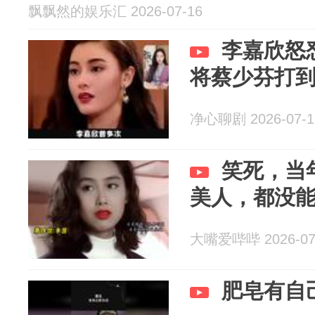
飘飘然的娱乐汇 2026-07-16
李嘉欣怒
将蔡少芬打
净心聊剧 2026-07-1
笑死，当
美人，都没
大嘴爱哔哔 2026-07
肥皂有自