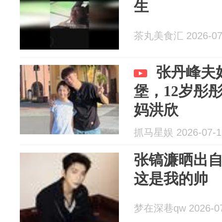
生
茶丸美食汇 2026-07
张丹峰夫
堡，12岁彤
妈洪欣
抓马星娱 2026-07-1
张镐濂晒出
这是我的帅
梦在深巷qw 2026-07