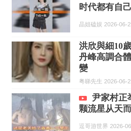
时代都有自
晶姐磕娱 2026-06-2
洪欣與細10
丹峰高調合
變
粤睇先生 2026-06-2
尹家村正
颗流星从天
逗哥游世界 2026-06