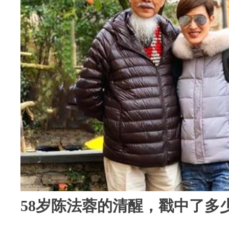
58岁陈法蓉的清醒，戳中了多