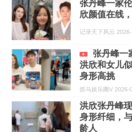
张丹峰一家
欣颜值在线，
记录天下风云 2026-0
张丹峰一
洪欣和女儿似
身形高挑
抓马娱乐圈V 2026-0
洪欣张丹峰现
身形纤细，与
龄人