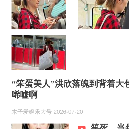
“笨蛋美人”洪欣落魄到背着大
唏嘘啊
木子爱娱乐大号 2026-07-20
笑死，当