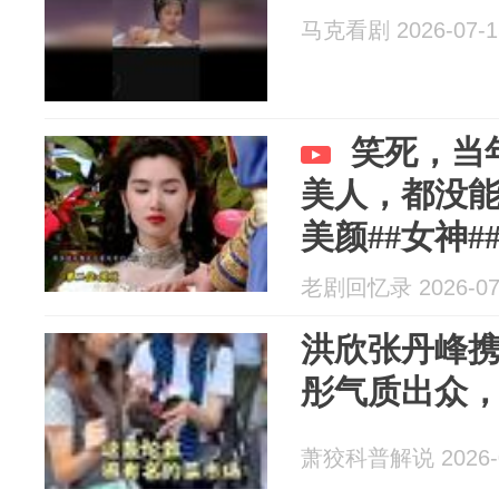
马克看剧 2026-07-1
笑死，当
美人，都没能
美颜##女神#
老剧回忆录 2026-07
洪欣张丹峰携
彤气质出众
萧狡科普解说 2026-0