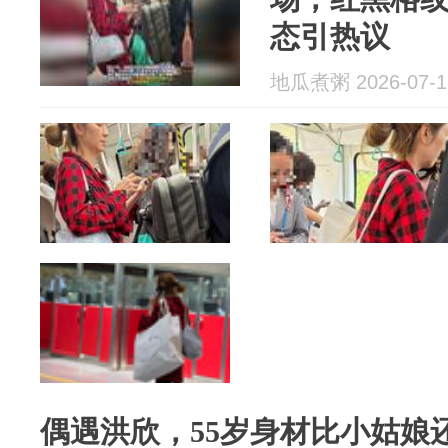
态引热议
地瓜煮粥 2026-07-1
偶遇洪欣，55岁身材比小姑娘