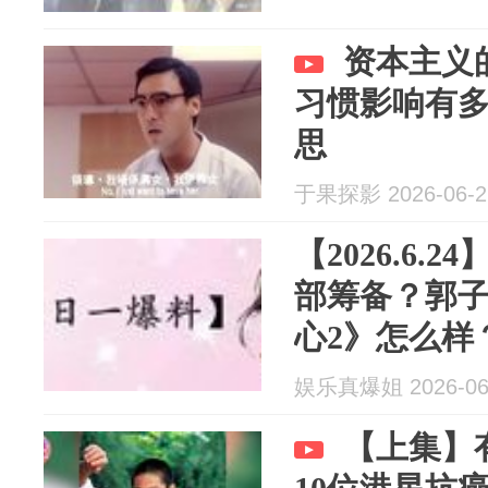
资本主义
习惯影响有
思
于果探影 2026-06-2
【2026.6.
部筹备？郭
心2》怎么样
丹峰洪欣？ 
娱乐真爆姐 2026-06
酬是正常给
【上集】