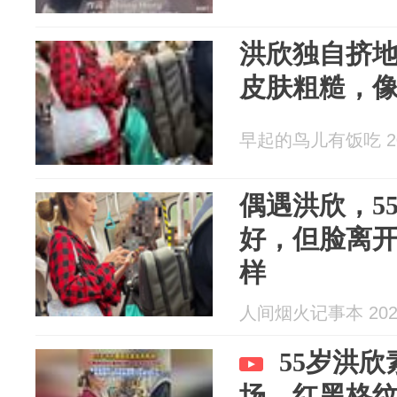
洪欣独自挤
皮肤粗糙，
早起的鸟儿有饭吃 202
偶遇洪欣，5
好，但脸离
样
人间烟火记事本 2026
55岁洪
场，红黑格