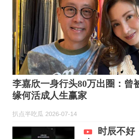
李嘉欣一身行头80万出圈：曾
缘何活成人生赢家
扒点半吃瓜 2026-07-14
时辰不好