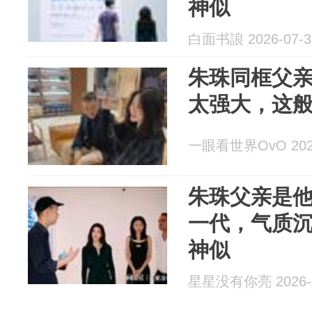
神似
白面书誏 2026-07-3
朱珠同框父
太强大，这
一眼看世界OvO 2026
朱珠父亲是
一代，气质
神似
星星没有你亮 2026-0