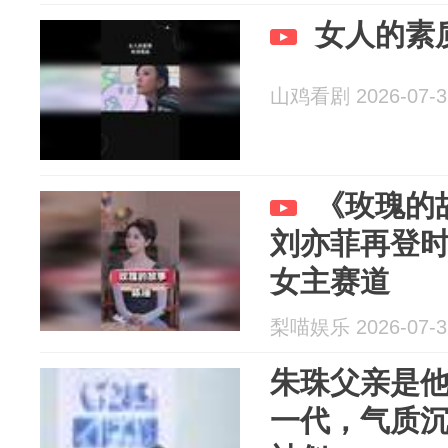
女人的素
山鸡看剧 2026-07-3
《玫瑰的
刘亦菲再登
女主赛道
梨喵娱乐 2026-07-3
朱珠父亲是
一代，气质