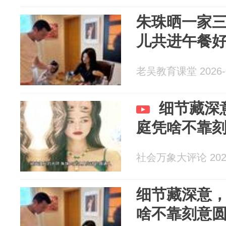
朱珠晒一家三
儿共进午餐
老吴教育课堂 2026-0
细节藏深
庭凭啥不靠
社会万象大评论 2026
细节藏深意
啥不靠刻意