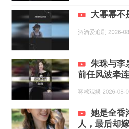
大幂幂不
酒酒爱追剧 2026-08
朱珠与李
前任风波牵
雾凇观娱 2026-08-0
她是全香
人，最后却