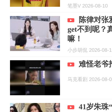
笔墨V 2026-08-10
陈律对张
get不到呢
嘛！
小步胡侃 2026-08-1
难怪老爷
马克看剧 2026-08-0
41岁朱珠