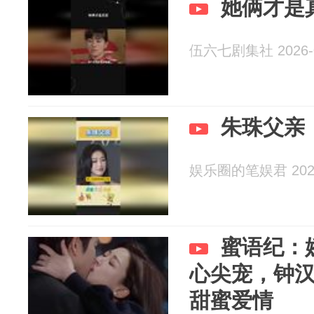
她俩才是
伍六七剧集社 2026-0
朱珠父亲
娱乐圈的笔娱君 2026
蜜语纪：
心尖宠，钟
甜蜜爱情