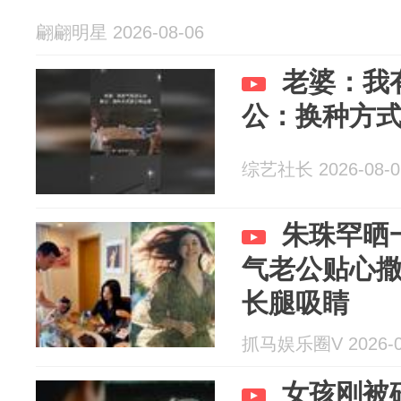
翩翩明星 2026-08-06
老婆：我
公：换种方
综艺社长 2026-08-0
朱珠罕晒
气老公贴心撒
长腿吸睛
抓马娱乐圈V 2026-0
女孩刚被