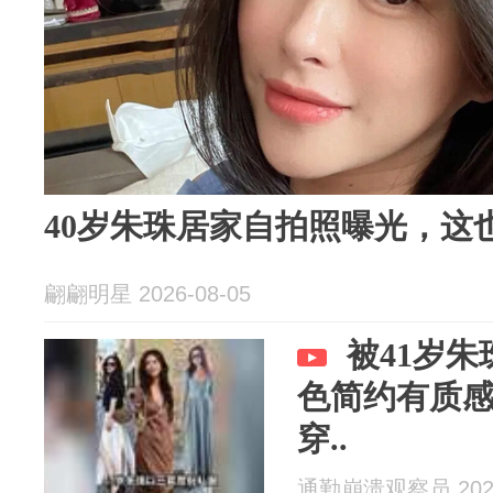
40岁朱珠居家自拍照曝光，这
翩翩明星 2026-08-05
被41岁
色简约有质
穿..
通勤崩溃观察员 2026