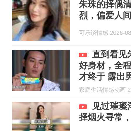
朱珠的择偶
烈，偏爱人
可乐谈情感 2026-08
直到看见
好身材，全
才终于 露出
家庭生活情感动画 202
见过璀璨
择烟火寻常