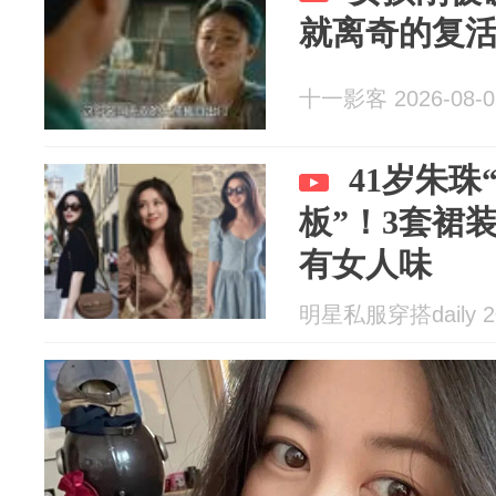
就离奇的复
十一影客 2026-08-0
41岁朱珠
板”！3套裙
有女人味
明星私服穿搭daily 20