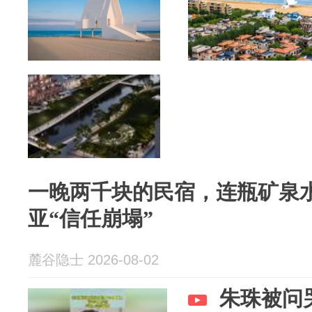
一晚两千块的民宿，连瓶矿泉
亚“信任崩塌”
麓谷隐士 2026-08-02
朱珠被问