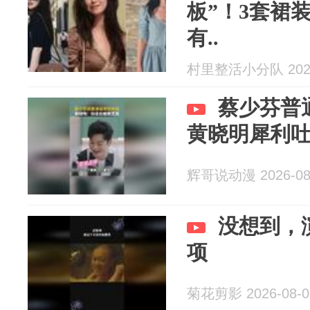
板”！3套裙
有..
村里整活小分队 2026
蔡少芬普
黄晓明犀利
辉哥说动漫 2026-08
没想到，
项
菊花剪影 2026-08-0