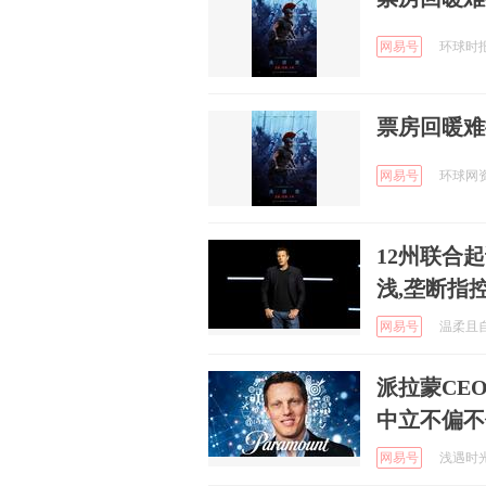
网易号
环球时报国
票房回暖难
网易号
环球网资讯
12州联合起诉
浅,垄断指
网易号
温柔且自由
派拉蒙CE
中立不偏不
网易号
浅遇时光 