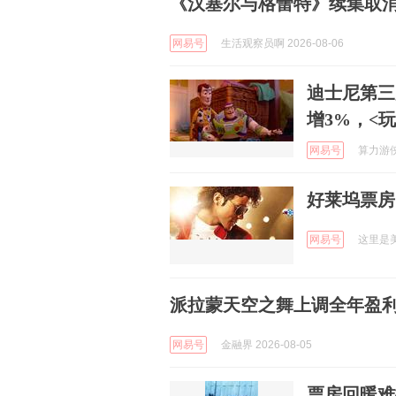
《汉塞尔与格蕾特》续集取
网易号
生活观察员啊 2026-08-06
迪士尼第三
增3%，<
网易号
算力游侠 
好莱坞票房
网易号
这里是美国
派拉蒙天空之舞上调全年盈
网易号
金融界 2026-08-05
票房回暖难