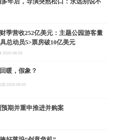
消多年后，导演突然松口：永远别说不
财季营收252亿美元：主题公园游客量
玩具总动员5>票房破10亿美元
2026-08-05
回暖，假象？
 2026-08-05
利预期并重申推进并购案
掩好莱坞“创意危机”