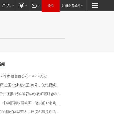
登录
注册免费邮箱
新闻
G9车型预售价公布：43.98万起
“全国小炒肉大王”称号，仅凭视频评出？中国烹饪协会回应
通报“特殊教育学校教师招聘存在违规行为”：已启动问责程序 副校长被停职
招聘物理教师，笔试前13名均遭淘汰？教育局：已叫停招聘，成立调查组全面核查
白海豚”体型变大！环流面积接近13个浙江那么大