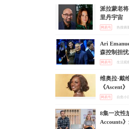
派拉蒙老将
里丹宇宙
网易号
热搜摘要官
Ari Em
森控制担忧
网易号
生活观察员
维奥拉·戴
《Ascen
网易号
自愈小日子
8集一次性放
Account