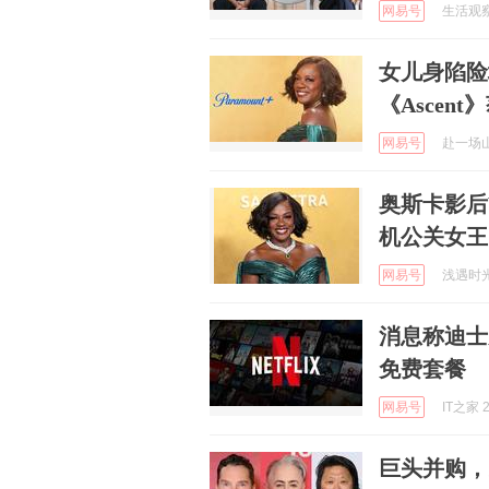
网易号
生活观察员
女儿身陷险
《Ascent
网易号
赴一场山海
奥斯卡影后V
机公关女王
网易号
浅遇时光 
消息称迪士尼D
免费套餐
网易号
IT之家 2
巨头并购，