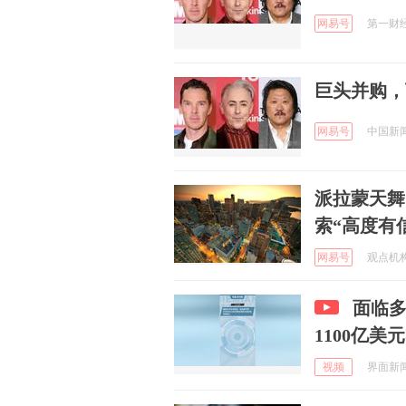
网易号
第一财经资
巨头并购，
网易号
中国新闻周
派拉蒙天舞
索“高度有
网易号
观点机构 
面临多
1100亿
视频
界面新闻 