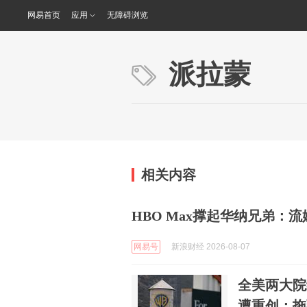
网易首页
应用
无障碍浏览
派拉蒙
相关内容
HBO Max撑起华纳兄弟：
网易号
新浪财经 2026-08-07
全美两大院
遭重创：拖