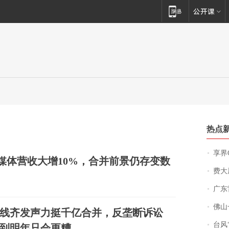
热点
享界
流媒体营收大增10%，合并前景仍存变数
费大厨
广东雷州
佛山一中学
线齐发声力挺千亿合并，反垄断诉讼
台风“
到明年只会更糟