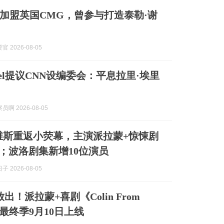
加盟英国CMG，曾参与打造泰勒·谢
 2026-08-05
anuel提议CNN设编委会：平息拉里·埃里
啊 2026-08-05
维斯重返小荧幕，主演派拉蒙+惊悚剧
t》；波洛剧集新增10位演员
 2026-08-05
出！派拉蒙+喜剧《Colin From
s》最终季9月10日上线