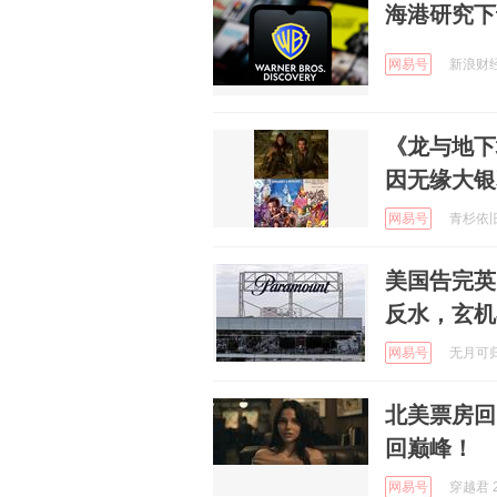
海港研究下
网易号
新浪财经 
《龙与地下
因无缘大银
网易号
青杉依旧啊
美国告完英
反水，玄机
网易号
无月可归辛
北美票房回
回巅峰！
网易号
穿越君 2