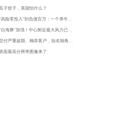
瓜子饺子，美国怕什么？
险零投入”到负债百万：一个养牛项目崩盘后，谁该为农户的贷款买单丨红星调查
白海豚”加强！中心附近最大风力已达15级 最新研判
期、糊弄客户，知名独角兽车企创始人回应：都没证据，将依法采取措施，“本人长期与美国交管局保持沟通，对方表示肯定”
表面最高分辨率图像来了