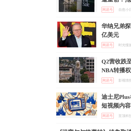
网易号
自愈小日子
华纳兄弟探
亿美元
网易号
时光慢旅人
Q2营收跌
NBA转播
网易号
影视情报室
迪士尼Plu
短视频内容
网易号
至顶科技 