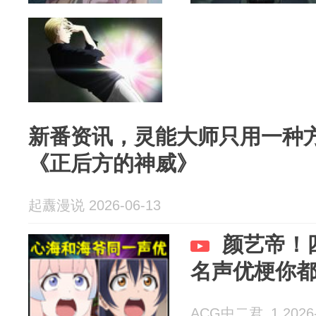
新番资讯，灵能大师只用一种
《正后方的神威》
起纛漫说 2026-06-13
颜艺帝！
名声优梗你
ACG中二君_1 2026-