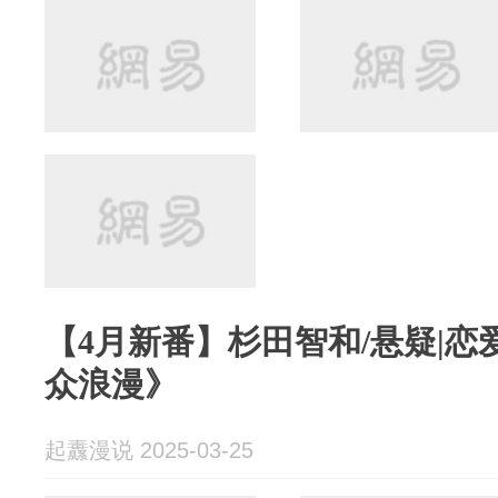
【4月新番】杉田智和/悬疑|恋
众浪漫》
起纛漫说 2025-03-25