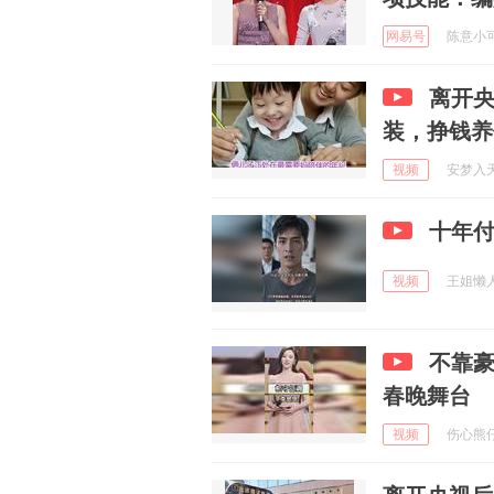
网易号
陈意小可爱
离开央
装，挣钱养
视频
安梦入天下
十年
视频
王姐懒人家
不靠
春晚舞台
视频
伤心熊仔 