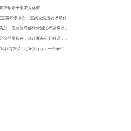
要求领导干部带头休假
坏纸巾盒，宝妈被酒店要求赔付924元！三亚一酒店回复：骨瓷定制！网友一查价格，吵翻了
总、应急管理部针对浙江福建启动防汛防台风四级应急响应
弹严重短缺，泽连斯基公开喊话，乌克兰失去导弹拦截能力？
险零投入”到负债百万：一个养牛项目崩盘后，谁该为农户的贷款买单丨红星调查