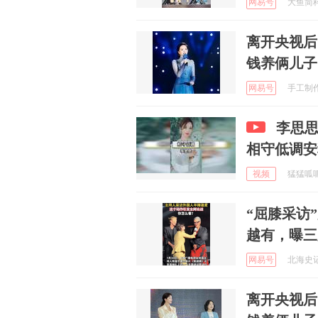
网易号
大鱼简科 
离开央视后
钱养俩儿子
网易号
手工制作阿
李思
相守低调安
视频
猛猛呱呱 
“屈膝采访
越有，曝三
网易号
北海史记 
离开央视后