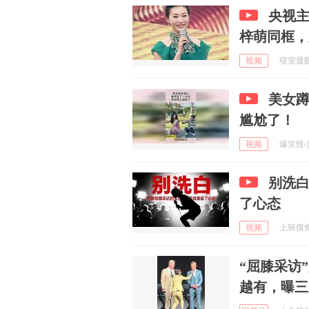
央视
梓萌同框，
视频
寝室显眼包
美女
尴尬了！
视频
爆笑怪小咖
别洗
了心态
视频
上班摸鱼一
“屈膝采访
越有，曝三