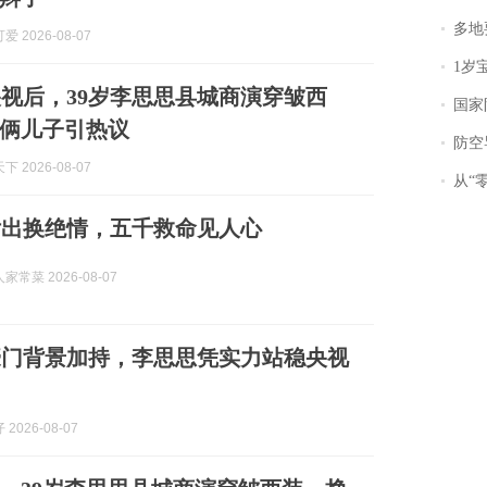
多地
 2026-08-07
1岁宝宝碰
视后，39岁李思思县城商演穿皱西
国家防
俩儿子引热议
防空导
 2026-08-07
从“零风
付出换绝情，五千救命见人心
常菜 2026-08-07
豪门背景加持，李思思凭实力站稳央视
2026-08-07