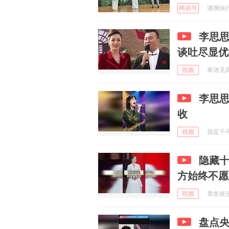
网易号
潘撱旅行浪
李思
谈吐尽显优
视频
离谱见闻收
李思
收
视频
我是千寻 
隐藏
方始终不愿
视频
章鱼娱乐w
盘点