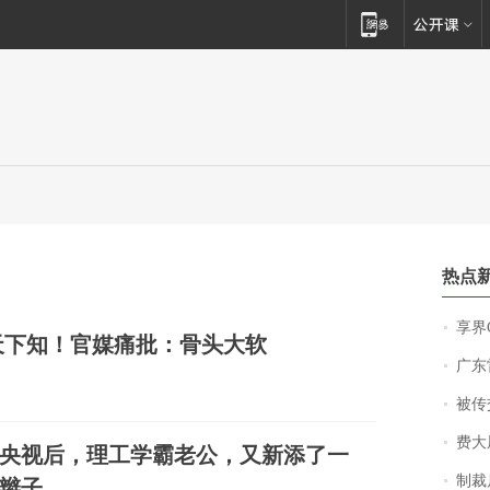
热点
享界
天下知！官媒痛批：骨头大软
广东雷州
被传交付严重超
费大厨
央视后，理工学霸老公，又新添了一
制裁
辫子