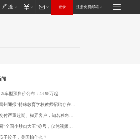
登录
注册免费邮箱
新闻
G9车型预售价公布：43.98万起
通报“特殊教育学校教师招聘存在违规行为”：已启动问责程序 副校长被停职
期、糊弄客户，知名独角兽车企创始人回应：都没证据，将依法采取措施，“本人长期与美国交管局保持沟通，对方表示肯定”
“全国小炒肉大王”称号，仅凭视频评出？中国烹饪协会回应
瓜子饺子，美国怕什么？