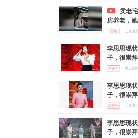
卖老
房养老，她
视频
三农老历 
李思思现状
子，很崇拜
网易号
手工制作阿
李思思现状
子，很崇拜
网易号
我是李小七
李思思现状
子，很崇拜