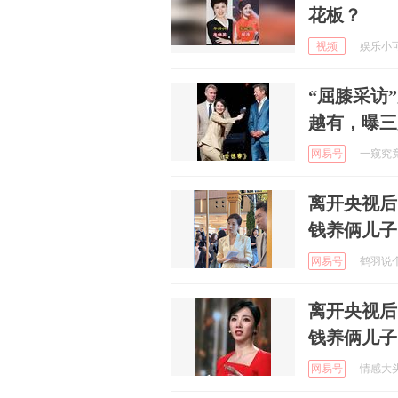
花板？
视频
娱乐小可爱
“屈膝采访
越有，曝三
网易号
一窥究竟 
离开央视后
钱养俩儿子
网易号
鹤羽说个事
离开央视后
钱养俩儿子
网易号
情感大头说