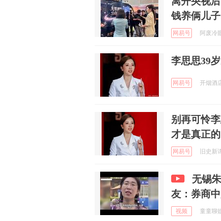
离开央视后
钱养俩儿子
网易号
阿废冷眼观
李思思39
网易号
开烟酒店的
别再可怜李
才是真正的
网易号
旧史新谭 
无锡
友：券商中
视频
童童聊娱乐