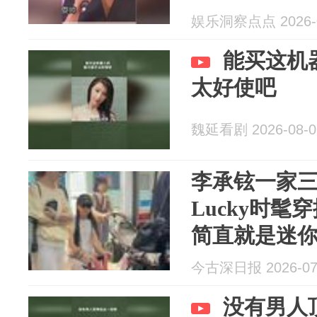
娱乐洞察点点 2026-0
能买这机
太好使吧
魏延看剧 2026-08-0
李承铉一家三
Lucky时
简直就是迷
今古深日报 2026-07
没有男人