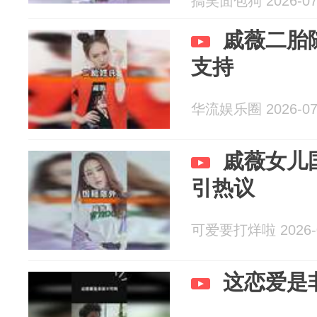
搞笑面包狗 2026-07
戚薇二胎
支持
华流娱乐圈 2026-07
戚薇女儿
引热议
可爱要打烊啦 2026-0
这恋爱是