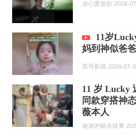
凉心爱追剧 2026-07
11岁Lu
妈到神似爸
黑哥影视 2026-07-3
11 岁 Luc
同款穿搭神
薇本人
迪迪的娱乐故事 2026