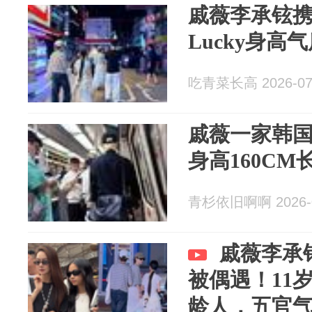
戚薇李承铉携
Lucky身高
吃青菜长高 2026-07
戚薇一家韩国
身高160C
青杉依旧啊啊 2026-0
戚薇李承
被偶遇！11岁
龄人，五官