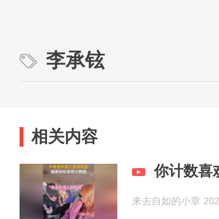
李承铉
相关内容
你计数喜
来去自如的小章 2026