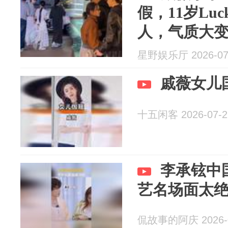
假，11岁Lu
人，气质大
星野娱乐厅 2026-07
戚薇女儿
十五闲客 2026-07-2
李承铉中
艺名场面太
侃故事的阿庆 2026-0