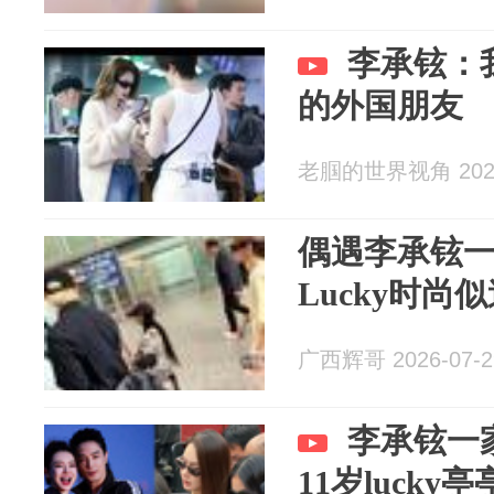
李承铉：
的外国朋友
老腘的世界视角 2026
偶遇李承铉一
Lucky时尚
广西辉哥 2026-07-2
李承铉一
11岁luck