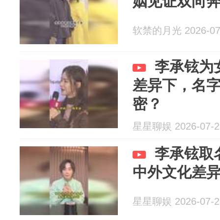
姻见证双向
软禁的月光 2026-07
李承铉为
差异下，名
密？
星星聊娱 2026-07-2
李承铉取
中外文化差
星星聊娱 2026-07-2