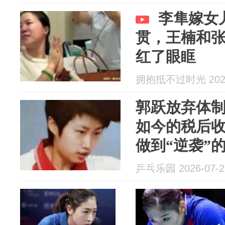
李隼嫁女
贯，王楠和
红了眼眶
拥抱抵不过时光 2026
郭跃放弃体制
如今的税后收
做到“逆袭”
乒乓乐园 2026-07-2