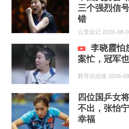
三个强烈信
错
云景侃记 2026-08-0
李晓霞怕
案忙，冠军
辉哥说动漫 2026-08
四位国乒女
不出，张怡
幸福