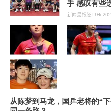
手 感叹有些
期
新闻晨报随申Hi 2026
从陈梦到马龙，国乒老将的“下
同一条路？