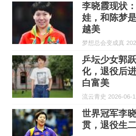
李晓霞现状
娃，和陈梦是
越美
梦想总会变成真 2026
乒坛少女郭
化，退役后
白富美
流云青史 2026-06-1
世界冠军李晓
贯，退役生