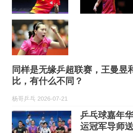
同样是无缘乒超联赛，王曼昱
比，有什么不同？
杨哥乒乓 2026-07-21
乒乓球嘉年
运冠军导师送