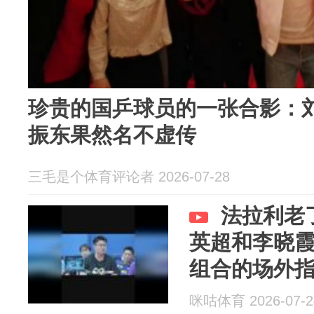
珍贵的国乒球员的一张合影：
振东果然名不虚传
三毛是个体育评论者 2026-07-28
法拉利老
英超和李晓
组合的场外
的！
咪咕体育 2026-07-2