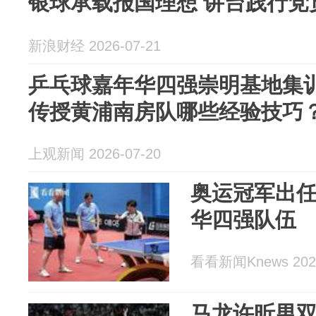
银球承载报国理想 讲台践行党
新浪财经 2026-07-21
乒乓球嘉年华四强崇明基地集
传授黄浦南房队哪些经验技巧
上观新闻 2026-07-20
奥运冠军出任
华四强队伍
看看新闻Knews 2026
马龙许昕男