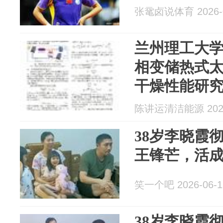
张鼋卤说体育 2026-0
兰州理工大
相变储热式
干燥性能研
陈讲运清洁能源 2026
38岁李晓霞
王锋芒，活
笑一个吧 2026-06-1
38岁李晓霞