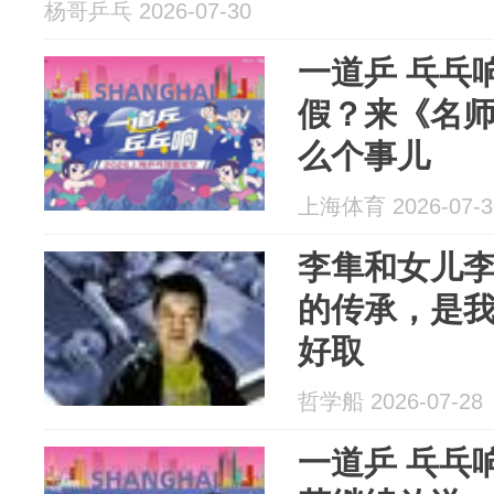
杨哥乒乓 2026-07-30
一道乒 乓乓
假？来《名
么个事儿
上海体育 2026-07-3
李隼和女儿
的传承，是
好取
哲学船 2026-07-28
一道乒 乓乓