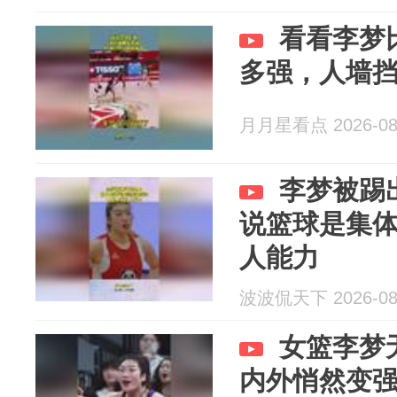
看看李梦
多强，人墙
月月星看点 2026-08
李梦被踢
说篮球是集
人能力
波波侃天下 2026-08
女篮李梦
内外悄然变