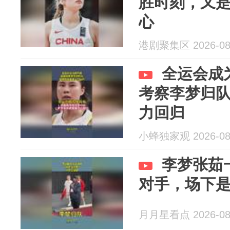
胜时刻，又
心
港剧聚集区 2026-08
全运会成
考察李梦归
力回归
小蜂独家观 2026-08
李梦张茹
对手，场下
月月星看点 2026-08