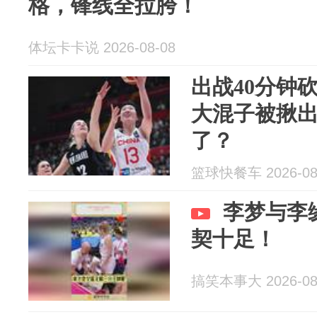
格，锋线全拉胯！
体坛卡卡说 2026-08-08
出战40分钟
大混子被揪
了？
篮球快餐车 2026-08
李梦与李
契十足！
搞笑本事大 2026-08