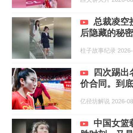
总裁凌空
后隐藏的秘
柱子故事纪录 2026-0
四次踢出
价合同。到
亿径坊解说 2026-08
中国女篮