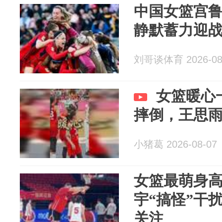
中国女篮宫
静默蓄力迎
刘哥谈体育 2026-08
女篮暖心
摔倒，王思
小猪葛 2026-08-07
女篮最萌身高
宇“搞怪”干
关注