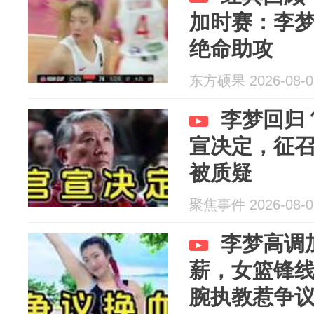
加时赛：李梦
绝命助攻
东方硕果 2026-08-0
李梦回归
宣决定，征召
被质疑
聚焦事件 2026-08-0
李梦高调
薪，女篮锋
腕执教惹争