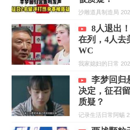
沙雕道具制造局 2026
8人退出
在列，4人去
WC
我家媳妇的日常 2026
李梦回归
决定，征召
质疑？
记录生活日常阿蜴 202