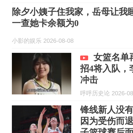
除夕小姨子住我家，岳母让我
一查她卡余额为0
小影的娱乐 2026-08-08
女篮名单
招4将入队，
冲击
呼呼历史论 2026-08
锋线新人没
因为受伤而
子篮球赛后