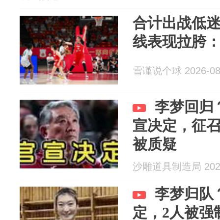
合计出战低
线表现拉胯
雪谨说个球 2026-08
李梦回归
宣决定，征召
被质疑
沙雕道具制造局 2026
李梦归队
定，2人被强