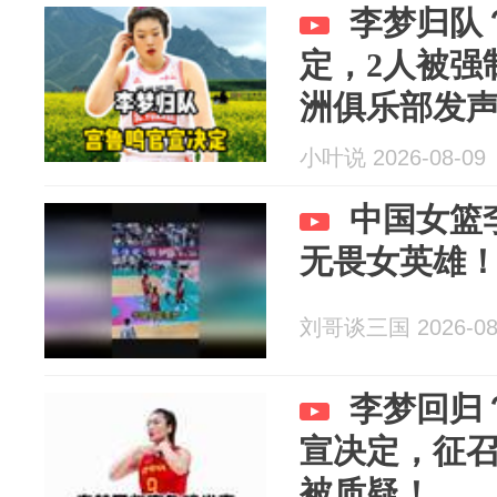
李梦归队
定，2人被强
洲俱乐部发
小叶说 2026-08-09
中国女篮
无畏女英雄
刘哥谈三国 2026-08
李梦回归
宣决定，征召
被质疑！