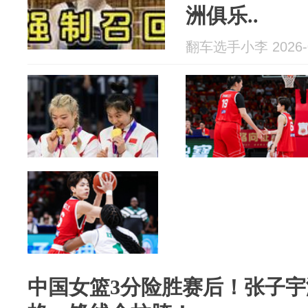
洲俱乐..
翻车选手小李 2026-0
中国女篮3分险胜赛后！张子宇