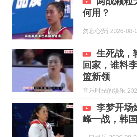
两战颗粒
何用？
勿忘心安j 2026-08-
生死战，
回家，谁料
篮新领
音乐时光的娱乐 2026
李梦开场
峰一战，韩