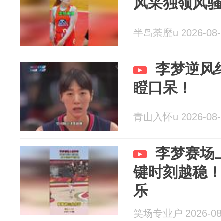
风采独领风
半岛荼靡u 2026-08-
李梦逆风
瞪口呆！
青山入怀u 2026-08-
李梦赛场
键时刻越稳
乐
笑场专业户 2026-08