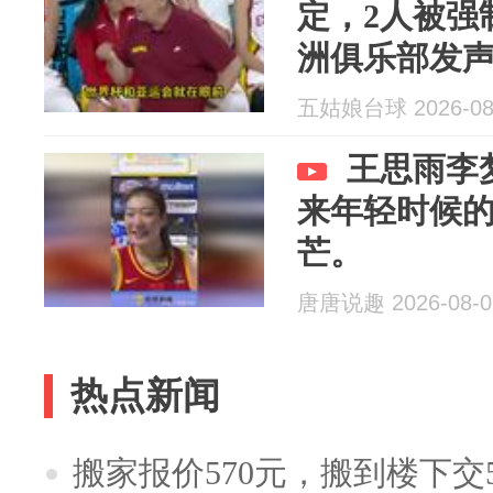
定，2人被强
洲俱乐部发
五姑娘台球 2026-08
王思雨李
来年轻时候
芒。
唐唐说趣 2026-08-0
热点新闻
搬家报价570元，搬到楼下交5