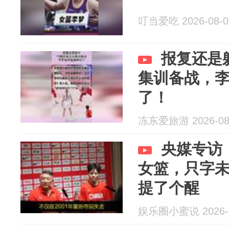
叮当爱吃 2026-08-0
报复还是
集训备战，
了！
冻东爱旅游 2026-08
央媒专访
女篮，只字
提了个醒
娱乐圈小蜜说 2026-0