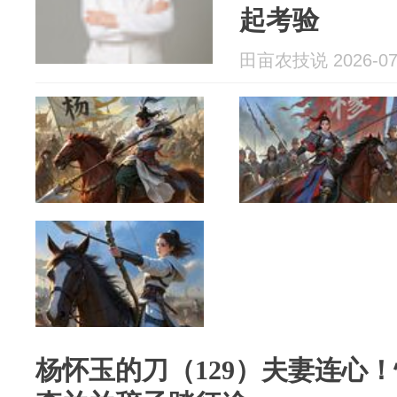
起考验
田亩农技说 2026-07
杨怀玉的刀（129）夫妻连心