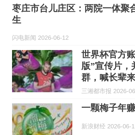
枣庄市台儿庄区：两院一体聚合
生
闪电新闻 2026-06-12
世界杯官方账
版”宣传片，
群，喊长辈来
大师”马宁代
三湘都市报 2026-06
一颗梅子年赚
新浪财经 2026-06-1