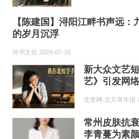
【陈建国】浔阳江畔书声远：
的岁月沉浮
诗书文化 2026-07-10
新大众文艺
艺》引发网
北青网-北京青年报 20
常州皮肤抗
李青蔓为素