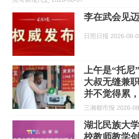
李在武会见迈
日照日报 2026-08-0
上午是“托尼
大叔无缝兼职
并不觉得累
将升小学二
三湘都市报 2026-08
生活保障
湖北民族大
校教师教学