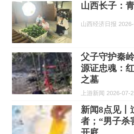
山西长子：青
山西经济日报 2026-0
父子守护秦岭
源证忠魂：
之墓
上游新闻 2026-07-2
新闻8点见丨
者；“男子杀
开庭