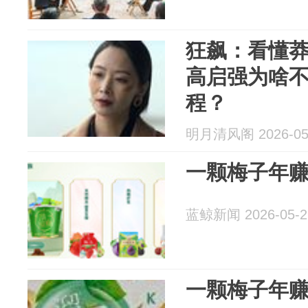
狂飙：看懂
高启强为啥
程？
明月清风阁 2026-05
一颗梅子年赚
蓝鲸新闻 2026-05-2
一颗梅子年赚