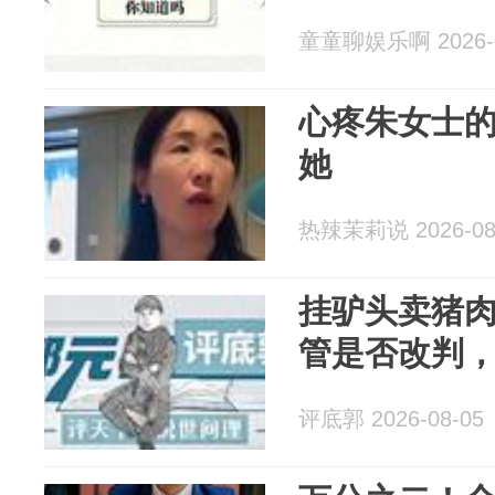
童童聊娱乐啊 2026-0
心疼朱女士
她
热辣茉莉说 2026-08
挂驴头卖猪
管是否改判
评底郭 2026-08-05