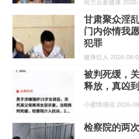
荷兰豆爱健康 2026-0
甘肃聚众淫
门内你情我
犯罪
健身狂人 2026-08-0
被判死缓，关
释放，真凶
小蜜情感说 2026-08
检察院的两