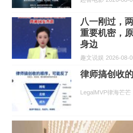
八一刚过，
重要机密，
身边
趣文说娱 2026-08-0
律师搞创收
LegalMVP律海芒芒 2