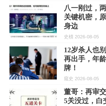
八一刚过，
关键机密，
身边
史樍 2026-08-05
12岁杀人也
再出手，年
牌！
窥史 2026-08-05
董哥：再审
5关没过，白