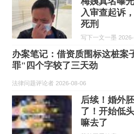
梅姨真名曝
入审查起诉
死刑
写下一文一墨 2026-0
办案笔记：借资质围标这桩案
罪"四个字较了三天劲
法律问题评论者 2026-08-06
后续！婚外
了！开始低
嘛去了