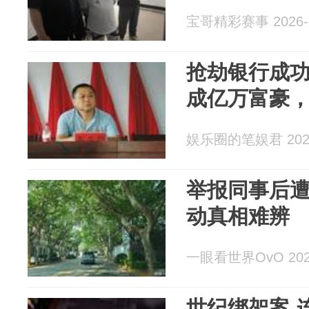
宝哥精彩赛事 2026-0
抢劫银行成功
成亿万富豪，
娱乐圈的笔娱君 2026
举报同事后
动真相难辨
一眼看世界OvO 2026
世纪绑架案-连