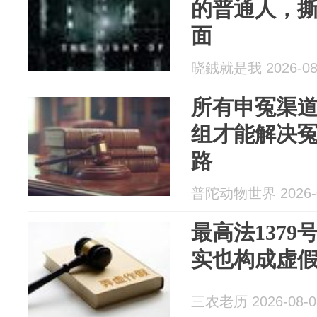
的普通人，
面
晓銊就是我 2026-08
所有申冤渠
组才能解决
路
普陀动物世界 2026-0
最高法137
实也构成虚
三农老历 2026-08-0