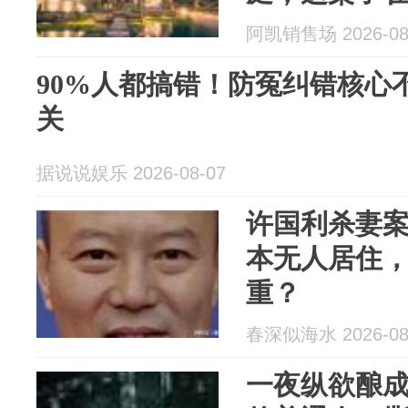
阿凯销售场 2026-08
90%人都搞错！防冤纠错核心
关
据说说娱乐 2026-08-07
许国利杀妻案
本无人居住
重？
春深似海水 2026-08
一夜纵欲酿