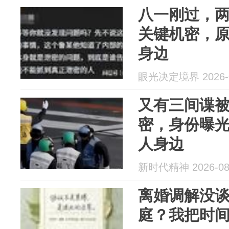
八一刚过，
关键机密，
身边
眼光决定境界 2026-0
又有三间谍
密，身份曝
人身边
新时代精神 2026-08
离婚调解没
庭？我把时